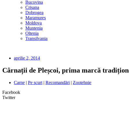
Bucovina
Crisana
Dobrogea
Maramures
Moldova
Muntenia
Oltenia
Transilvania
aprilie 2, 2014
Cârnații de Pleșcoi, prima marcă tradițio
Carne
|
Pe scurt
|
Recomandări
|
Zootehnie
Facebook
Twitter