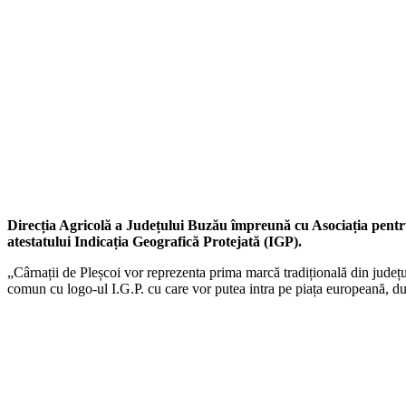
Direcția Agricolă a Județului Buzău împreună cu Asociația pentru 
atestatului Indicația Geografică Protejată (IGP).
„Cârnații de Pleșcoi vor reprezenta prima marcă tradițională din județ
comun cu logo-ul I.G.P. cu care vor putea intra pe piața europeană, du