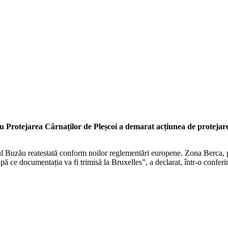
Protejarea Cârnaților de Pleșcoi a demarat acțiunea de protejare a
ul Buzău reatestată conform noilor reglementări europene. Zona Berca, p
pă ce documentația va fi trimisă la Bruxelles”, a declarat, într-o confe