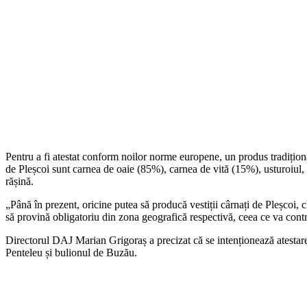
Pentru a fi atestat conform noilor norme europene, un produs tradițional
de Pleșcoi sunt carnea de oaie (85%), carnea de vită (15%), usturoiul, a
rășină.
„Până în prezent, oricine putea să producă vestiții cârnați de Pleșcoi,
să provină obligatoriu din zona geografică respectivă, ceea ce va contribu
Directorul DAJ Marian Grigoraș a precizat că se intenționează atestare
Penteleu și bulionul de Buzău.