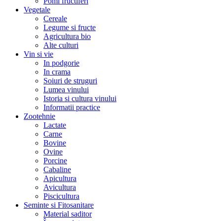
Pomi fructiferi
Vegetale
Cereale
Legume si fructe
Agricultura bio
Alte culturi
Vin si vie
In podgorie
In crama
Soiuri de struguri
Lumea vinului
Istoria si cultura vinului
Informatii practice
Zootehnie
Lactate
Carne
Bovine
Ovine
Porcine
Cabaline
Apicultura
Avicultura
Piscicultura
Seminte si Fitosanitare
Material saditor