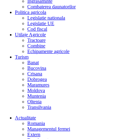
Îngrasaminte
Combaterea daunatorilor
Politica agricola
Legislatie nationala
Legislatie UE
Cod fiscal
Utilaje Agricole
Tractoare
Combine
Echipamente agricole
Turism
Banat
Bucovina
Crisana
Dobrogea
Maramures
Moldova
Muntenia
Oltenia
Transilvania
Actualitate
Romania
Managementul fermei
Extern