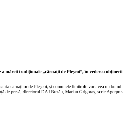
 mărcii tradiționale „cârnații de Pleșcoi”, în vederea obținerii
atria cârnaților de Pleșcoi, și comunele limitrofe vor avea un brand
rință de presă, directorul DAJ Buzău, Marian Grigoraș, scrie Agerpres.