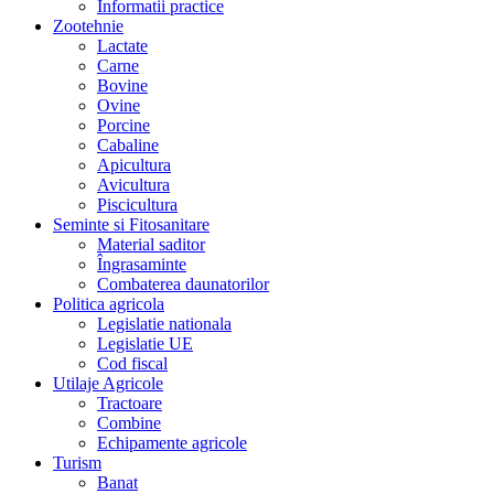
Informatii practice
Zootehnie
Lactate
Carne
Bovine
Ovine
Porcine
Cabaline
Apicultura
Avicultura
Piscicultura
Seminte si Fitosanitare
Material saditor
Îngrasaminte
Combaterea daunatorilor
Politica agricola
Legislatie nationala
Legislatie UE
Cod fiscal
Utilaje Agricole
Tractoare
Combine
Echipamente agricole
Turism
Banat