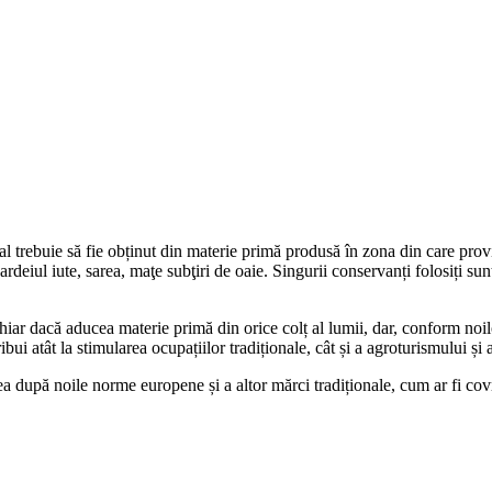
 trebuie să fie obținut din materie primă produsă în zona din care provin
rdeiul iute, sarea, maţe subţiri de oaie. Singurii conservanți folosiți su
 chiar dacă aducea materie primă din orice colț al lumii, dar, conform no
i atât la stimularea ocupațiilor tradiționale, cât și a agroturismului și a 
a după noile norme europene și a altor mărci tradiționale, cum ar fi cov