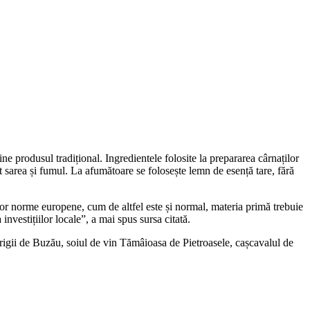
e produsul tradițional. Ingredientele folosite la prepararea cârnaților
nt sarea și fumul. La afumătoare se folosește lemn de esență tare, fără
ilor norme europene, cum de altfel este și normal, materia primă trebuie
investițiilor locale”, a mai spus sursa citată.
rigii de Buzău, soiul de vin Tămâioasa de Pietroasele, cașcavalul de