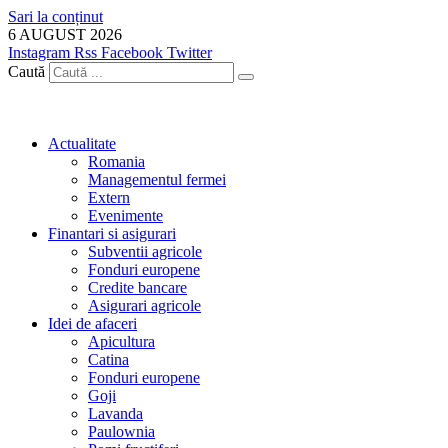
Sari la conținut
6 AUGUST 2026
Instagram
Rss
Facebook
Twitter
Caută
Actualitate
Romania
Managementul fermei
Extern
Evenimente
Finantari si asigurari
Subventii agricole
Fonduri europene
Credite bancare
Asigurari agricole
Idei de afaceri
Apicultura
Catina
Fonduri europene
Goji
Lavanda
Paulownia