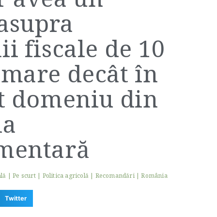
asupra
i fiscale de 10
 mare decât în
lt domeniu din
ia
imentară
ală
|
Pe scurt
|
Politica agricolă
|
Recomandări
|
România
Twitter