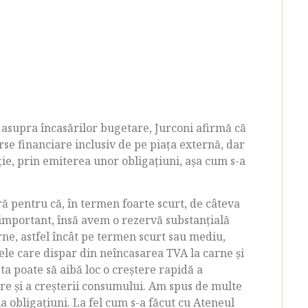
asupra încasărilor bugetare, Jurconi afirmă că
se financiare inclusiv de pe piața externă, dar
ie, prin emiterea unor obligațiuni, așa cum s-a
ă pentru că, în termen foarte scurt, de câteva
 important, însă avem o rezervă substanțială
rne, astfel încât pe termen scurt sau mediu,
ele care dispar din neîncasarea TVA la carne și
a poate să aibă loc o creștere rapidă a
gre și a creșterii consumului. Am spus de multe
a obligațiuni. La fel cum s-a făcut cu Ateneul