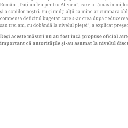
Român: „Dați un leu pentru Ateneu”, care a rămas în mijloc
și a copiilor noștri. Eu și mulți alții ca mine ar cumpăra o
compensa deficitul bugetar care s-ar crea după reducerea
sau trei ani, cu dobândă la nivelul pieței”, a explicat preș
Deși aceste măsuri nu au fost încă propuse oficial auto
important că autoritățile și-au asumat la nivelul disc