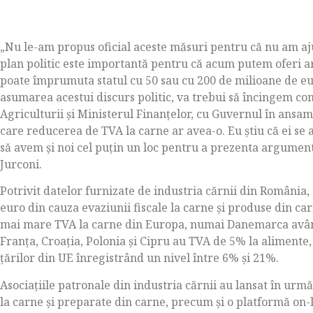
„Nu le-am propus oficial aceste măsuri pentru că nu am aju
plan politic este importantă pentru că acum putem oferi 
poate împrumuta statul cu 50 sau cu 200 de milioane de eu
asumarea acestui discurs politic, va trebui să încingem com
Agriculturii și Ministerul Finanțelor, cu Guvernul în ansa
care reducerea de TVA la carne ar avea-o. Eu știu că ei se a
să avem și noi cel puțin un loc pentru a prezenta argumente
Jurconi.
Potrivit datelor furnizate de industria cărnii din România,
euro din cauza evaziunii fiscale la carne și produse din ca
mai mare TVA la carne din Europa, numai Danemarca avân
Franța, Croația, Polonia și Cipru au TVA de 5% la alimente,
țărilor din UE înregistrând un nivel între 6% și 21%.
Asociațiile patronale din industria cărnii au lansat în ur
la carne și preparate din carne, precum și o platformă on-