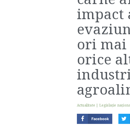
impact 
evaziuni
ori mai
orice a
industr
agroal
Actualitate
|
Legislaţie naţion
Facebook