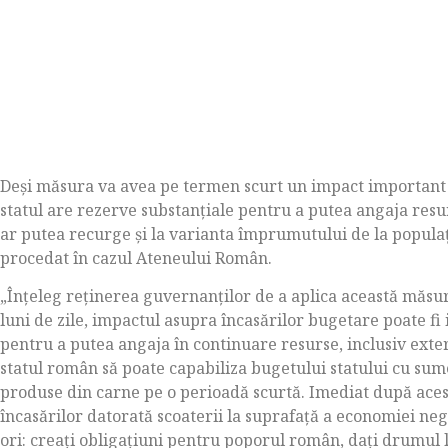
Deși măsura va avea pe termen scurt un impact important 
statul are rezerve substanțiale pentru a putea angaja resur
ar putea recurge și la varianta împrumutului de la populaț
procedat în cazul Ateneului Român.
„Înțeleg reținerea guvernanților de a aplica această măsur
luni de zile, impactul asupra încasărilor bugetare poate fi
pentru a putea angaja în continuare resurse, inclusiv exte
statul român să poate capabiliza bugetului statului cu sum
produse din carne pe o perioadă scurtă. Imediat după acest
încasărilor datorată scoaterii la suprafață a economiei ne
ori: creați obligațiuni pentru poporul român, dați drumul l