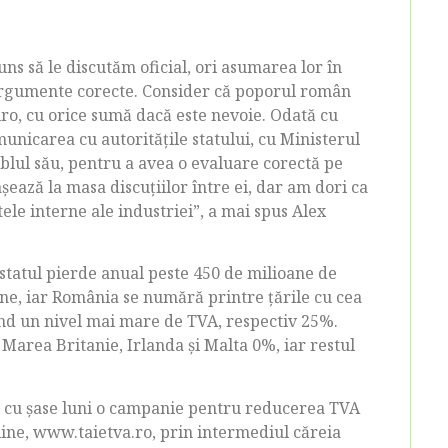
ns să le discutăm oficial, ori asumarea lor în
argumente corecte. Consider că poporul român
ro, cu orice sumă dacă este nevoie. Odată cu
unicarea cu autoritățile statului, cu Ministerul
mblul său, pentru a avea o evaluare corectă pe
șează la masa discuțiilor între ei, dar am dori ca
le interne ale industriei”, a mai spus Alex
 statul pierde anual peste 450 de milioane de
rne, iar România se numără printre țările cu cea
d un nivel mai mare de TVA, respectiv 25%.
 Marea Britanie, Irlanda și Malta 0%, iar restul
mă cu șase luni o campanie pentru reducerea TVA
line, www.taietva.ro, prin intermediul căreia