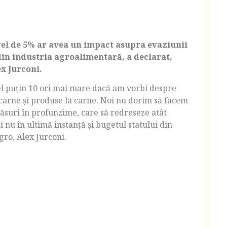
vel de 5% ar avea un impact asupra evaziunii
din industria agroalimentară, a declarat,
ex Jurconi.
cel puțin 10 ori mai mare dacă am vorbi despre
 carne și produse la carne. Noi nu dorim să facem
ăsuri în profunzime, care să redreseze atât
i nu în ultimă instanță și bugetul statului din
gro, Alex Jurconi.