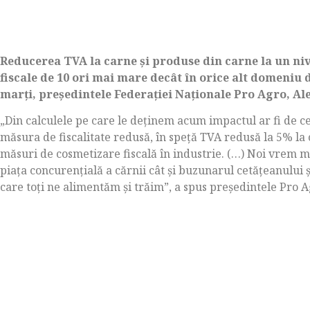
Reducerea TVA la carne și produse din carne la un ni
fiscale de 10 ori mai mare decât în orice alt domeniu 
marți, președintele Federației Naționale Pro Agro, Al
„Din calculele pe care le deținem acum impactul ar fi de 
măsura de fiscalitate redusă, în speță TVA redusă la 5% la
măsuri de cosmetizare fiscală în industrie. (…) Noi vrem m
piața concurențială a cărnii cât și buzunarul cetățeanului ș
care toți ne alimentăm și trăim”, a spus președintele Pro A