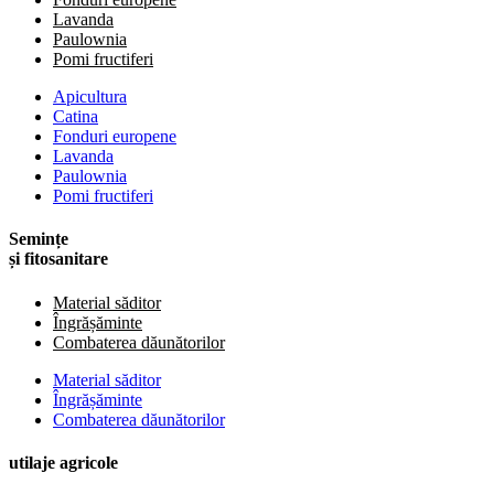
Lavanda
Paulownia
Pomi fructiferi
Apicultura
Catina
Fonduri europene
Lavanda
Paulownia
Pomi fructiferi
Semințe
și fitosanitare
Material săditor
Îngrășăminte
Combaterea dăunătorilor
Material săditor
Îngrășăminte
Combaterea dăunătorilor
utilaje agricole