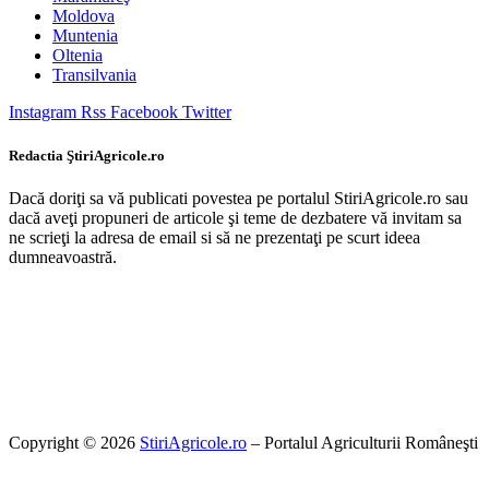
Moldova
Muntenia
Oltenia
Transilvania
Instagram
Rss
Facebook
Twitter
Redactia ŞtiriAgricole.ro
Dacă doriţi sa vă publicati povestea pe portalul StiriAgricole.ro sau
dacă aveţi propuneri de articole şi teme de dezbatere vă invitam sa
ne scrieţi la adresa de email si să ne prezentaţi pe scurt ideea
dumneavoastră.
Copyright © 2026
StiriAgricole.ro
– Portalul Agriculturii Româneşti