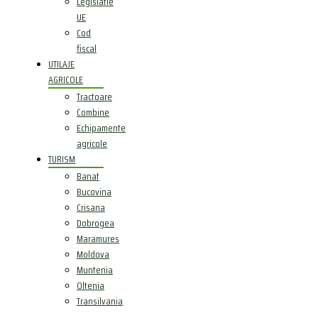
Legislatie
UE
Cod
fiscal
UTILAJE
AGRICOLE
Tractoare
Combine
Echipamente
agricole
TURISM
Banat
Bucovina
Crisana
Dobrogea
Maramures
Moldova
Muntenia
Oltenia
Transilvania