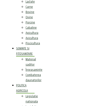
Lactate
Carne
Bovine
Ovine
Porcine
Cabaline
Apicultura
Avicultura
Piscicultura
SEMINTE SI
FITOSANITARE
Material
saditor
Îngrasaminte
Combaterea
daunatorilor
POLITICA
AGRICOLA
Legislatie
nationala