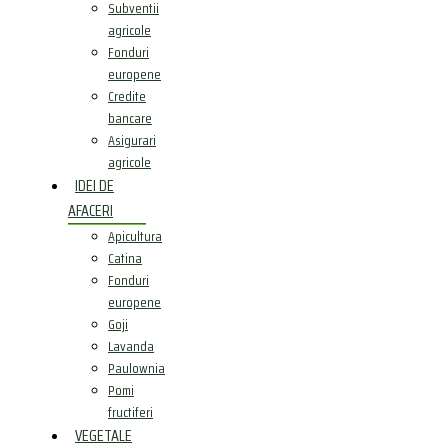
Subventii
agricole
Fonduri
europene
Credite
bancare
Asigurari
agricole
IDEI DE
AFACERI
Apicultura
Catina
Fonduri
europene
Goji
Lavanda
Paulownia
Pomi
fructiferi
VEGETALE