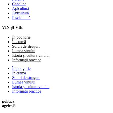
Cabaline
Apicultură
Avicultură
Piscicultură
VIN ȘI VIE
În podgorie
În cramă
Soiuri de struguri
Lumea vinului
Istoria şi cultura vinului
Informaţii practice
În podgorie
În cramă
Soiuri de struguri
Lumea vinului
Istoria şi cultura vinului
Informaţii practice
politica
agricolă