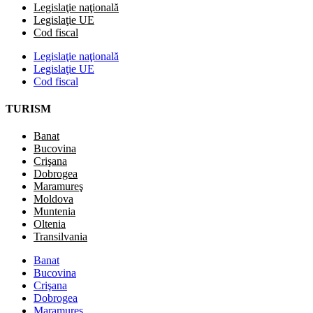
Legislaţie naţională
Legislaţie UE
Cod fiscal
Legislaţie naţională
Legislaţie UE
Cod fiscal
TURISM
Banat
Bucovina
Crişana
Dobrogea
Maramureş
Moldova
Muntenia
Oltenia
Transilvania
Banat
Bucovina
Crişana
Dobrogea
Maramureş