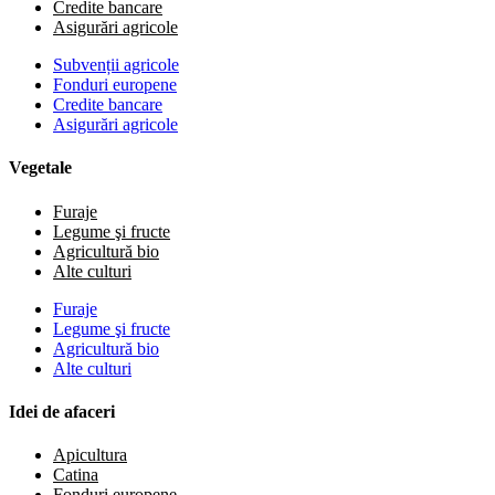
Credite bancare
Asigurări agricole
Subvenții agricole
Fonduri europene
Credite bancare
Asigurări agricole
Vegetale
Furaje
Legume şi fructe
Agricultură bio
Alte culturi
Furaje
Legume şi fructe
Agricultură bio
Alte culturi
Idei de afaceri
Apicultura
Catina
Fonduri europene