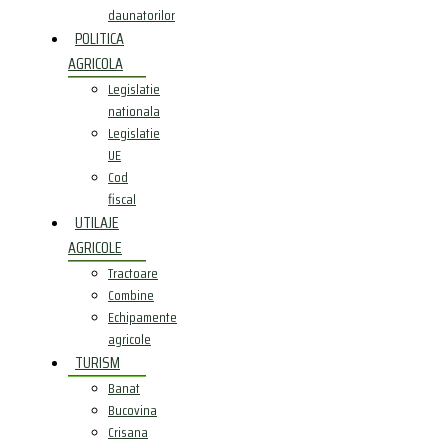
daunatorilor
POLITICA
AGRICOLA
Legislatie
nationala
Legislatie
UE
Cod
fiscal
UTILAJE
AGRICOLE
Tractoare
Combine
Echipamente
agricole
TURISM
Banat
Bucovina
Crisana