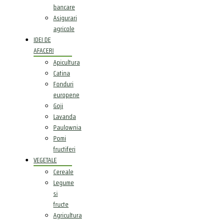
bancare
Asigurari
agricole
IDEI DE
AFACERI
Apicultura
Catina
Fonduri
europene
Goji
Lavanda
Paulownia
Pomi
fructiferi
VEGETALE
Cereale
Legume
si
fructe
Agricultura