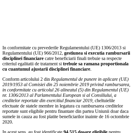
In conformitate cu prevederile Regulamentului (UE) 1306/2013 si
Regulamentului (UE) 966/2012,
gestiunea
s
i execu
t
ia ramburs
a
rii
disciplinei financiare
catre beneficiarii finali trebuie sa respecte
criteriul egalitatii de tratament si
trebuie s
a
r
a
m
a
n
a
propor
t
ional
a
cu cuantumul ajust
a
rii disciplinei financiare
.
Conform articolului 2 din
Regulamentul de punere in aplicare (UE)
2019/1953 al Comisiei din 25 noiembrie 2019 privind rambursarea,
in conformitate cu articolul 26 alineatul (5) din Regulamentul (UE)
nr. 1306/2013 al Parlamentului European
s
i al Consiliului, a
creditelor reportate din exerci
t
iul financiar 2019,
cheltuielile
efectuate de statele membre in legatura cu rambursarea creditelor
reportate sunt eligibile pentru finantare din partea Uniunii doar daca
sumele in cauza au fost platite beneficiarilor inainte de 16 octombrie
2020.
In acest sens, au fost identificate
94.515 dosare eligibile
pentru