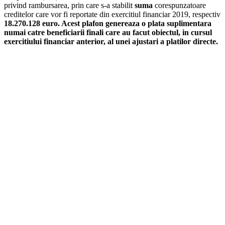
privind rambursarea, prin care s-a stabilit
suma
corespunzatoare
creditelor care vor fi reportate din exercitiul financiar 2019, respectiv
18.270.128 euro. Acest plafon genereaz
a
o plat
a
suplimentar
a
numai c
a
tre beneficiarii finali care au f
a
cut obiectul,
i
n cursul
exerci
t
iului financiar anterior, al unei ajust
a
ri a pl
at
ilor directe.