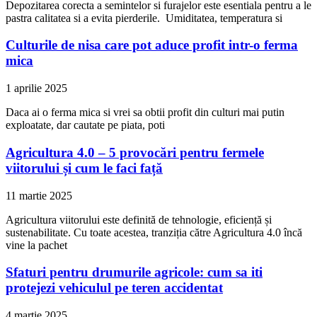
Depozitarea corecta a semintelor si furajelor este esentiala pentru a le
pastra calitatea si a evita pierderile. Umiditatea, temperatura si
Culturile de nisa care pot aduce profit intr-o ferma
mica
1 aprilie 2025
Daca ai o ferma mica si vrei sa obtii profit din culturi mai putin
exploatate, dar cautate pe piata, poti
Agricultura 4.0 – 5 provocări pentru fermele
viitorului și cum le faci față
11 martie 2025
Agricultura viitorului este definită de tehnologie, eficiență și
sustenabilitate. Cu toate acestea, tranziția către Agricultura 4.0 încă
vine la pachet
Sfaturi pentru drumurile agricole: cum sa iti
protejezi vehiculul pe teren accidentat
4 martie 2025