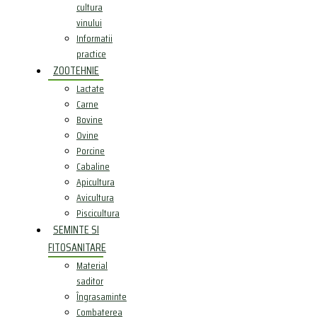
cultura
vinului
Informatii
practice
ZOOTEHNIE
Lactate
Carne
Bovine
Ovine
Porcine
Cabaline
Apicultura
Avicultura
Piscicultura
SEMINTE SI
FITOSANITARE
Material
saditor
Îngrasaminte
Combaterea