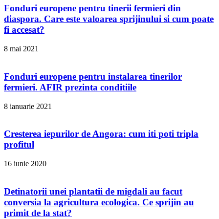
Fonduri europene pentru tinerii fermieri din
diaspora. Care este valoarea sprijinului si cum poate
fi accesat?
8 mai 2021
Fonduri europene pentru instalarea tinerilor
fermieri. AFIR prezinta conditiile
8 ianuarie 2021
Cresterea iepurilor de Angora: cum iti poti tripla
profitul
16 iunie 2020
Detinatorii unei plantatii de migdali au facut
conversia la agricultura ecologica. Ce sprijin au
primit de la stat?