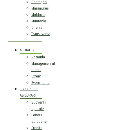
Dobrogea
Maramures
Moldova
Muntenia
Oltenia
Transilvania
ACTUALITATE
Romania
Managementul
fermei
Extern
Evenimente
FINANTARI SI
ASIGURARI
Subventii
agricole
Fonduri
europene
Credite