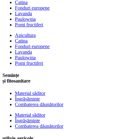
Catina
Fonduri europene
Lavanda
Paulownia
Pomi fructiferi
Apicultura
Catina
Fonduri europene
Lavanda
Paulownia
Pomi fructiferi
Semințe
și fitosanitare
Material săditor
Îngrășăminte
Combaterea dăunătorilor
Material săditor
Îngrășăminte
Combaterea dăunătorilor
utilaje agricole