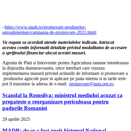
–
https://www.madr.ro/promovare-produselor-
agroalimentare/campania-de-promovare-2021.html
;
Va rugam sa acordati atentie materialelor indicate, intrucat
acestea contin informatii detaliate privind modalitatea de accesare
a sprijinului financiar alocat acestei masuri.
Agentia de Plati si Interventie pentru Agricultura ramane intotdeauna
la dispozitia dumneavoastra, orice intrebari care vizeaza
implementarea masurii privind actiunile de informare si promovare a
produselor agricole puse in aplicare pe piata interna si in tarile terte
pot fi transmise la adresa de e-mail:
promovare@apia.org.ro
.
Scandal la Romsilva: ministrul mediului acuzat ca
pregateste o reorganizare periculoasa pentru
padurile Romaniei
29 aprilie 2025
MADR: de ce a fost oprit Sistemul National