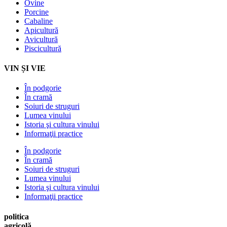
Ovine
Porcine
Cabaline
Apicultură
Avicultură
Piscicultură
VIN ȘI VIE
În podgorie
În cramă
Soiuri de struguri
Lumea vinului
Istoria şi cultura vinului
Informaţii practice
În podgorie
În cramă
Soiuri de struguri
Lumea vinului
Istoria şi cultura vinului
Informaţii practice
politica
agricolă