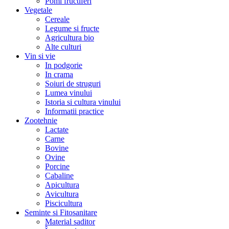
Pomi fructiferi
Vegetale
Cereale
Legume si fructe
Agricultura bio
Alte culturi
Vin si vie
In podgorie
In crama
Soiuri de struguri
Lumea vinului
Istoria si cultura vinului
Informatii practice
Zootehnie
Lactate
Carne
Bovine
Ovine
Porcine
Cabaline
Apicultura
Avicultura
Piscicultura
Seminte si Fitosanitare
Material saditor