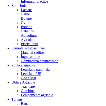
Informatii practice
Zootehnie
Lactate
Carne
Bovine
Ovine
Porcine
Cabaline
Apicultura
Avicultura
Piscicultura
Seminte si Fitosanitare
Material saditor
Îngrasaminte
Combaterea daunatorilor
Politica agricola
Legislatie nationala
Legislatie UE
Cod fiscal
Utilaje Agricole
Tractoare
Combine
Echipamente agricole
Turism
Banat