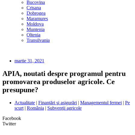
Bucovina
Crisana
Dobrogea
Maramures
Moldova
Muntenia
Oltenia
Transilvania
martie 31, 2021
APIA, noutati despre programul pentru
promovarea produselor agricole. Ce
presupune?
Actualitate
|
Finanţări şi asigurări
|
Managementul fermei
|
Pe
scurt
|
România
|
Subvenții agricole
Facebook
Twitter