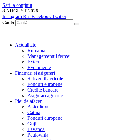
Sari la conținut
8 AUGUST 2026
Instagram
Rss
Facebook
Twitter
Caută
Actualitate
Romania
Managementul fermei
Extern
Evenimente
Finantari si asigurari
Subventii agricole
Fonduri europene
Credite bancare
Asigurari agricole
Idei de afaceri
Apicultura
Catina
Fonduri europene
Goji
Lavanda
Paulownia