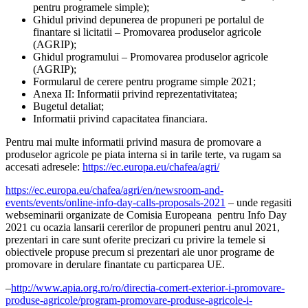
pentru programele simple);
Ghidul privind depunerea de propuneri pe portalul de
finantare si licitatii – Promovarea produselor agricole
(AGRIP);
Ghidul programului – Promovarea produselor agricole
(AGRIP);
Formularul de cerere pentru programe simple 2021;
Anexa II: Informatii privind reprezentativitatea;
Bugetul detaliat;
Informatii privind capacitatea financiara.
Pentru mai multe informatii privind masura de promovare a
produselor agricole pe piata interna si in tarile terte, va rugam sa
accesati adresele:
https://ec.europa.eu/chafea/agri/
https://ec.europa.eu/chafea/agri/en/newsroom-and-
events/events/online-info-day-calls-proposals-2021
– unde regasiti
webseminarii organizate de Comisia Europeana pentru Info Day
2021 cu ocazia lansarii cererilor de propuneri pentru anul 2021,
prezentari in care sunt oferite precizari cu privire la temele si
obiectivele propuse precum si prezentari ale unor programe de
promovare in derulare finantate cu particparea UE.
–
http://www.apia.org.ro/ro/directia-comert-exterior-i-promovare-
produse-agricole/program-promovare-produse-agricole-i-