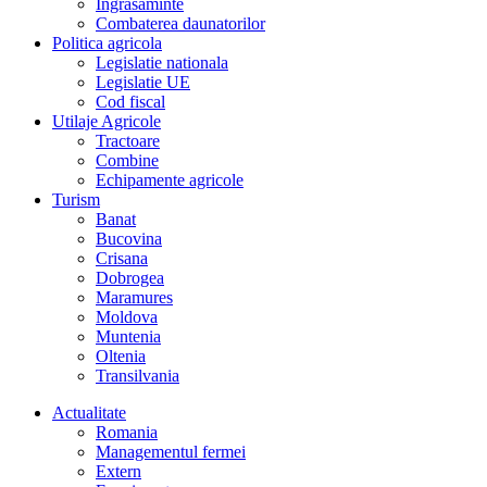
Îngrasaminte
Combaterea daunatorilor
Politica agricola
Legislatie nationala
Legislatie UE
Cod fiscal
Utilaje Agricole
Tractoare
Combine
Echipamente agricole
Turism
Banat
Bucovina
Crisana
Dobrogea
Maramures
Moldova
Muntenia
Oltenia
Transilvania
Actualitate
Romania
Managementul fermei
Extern