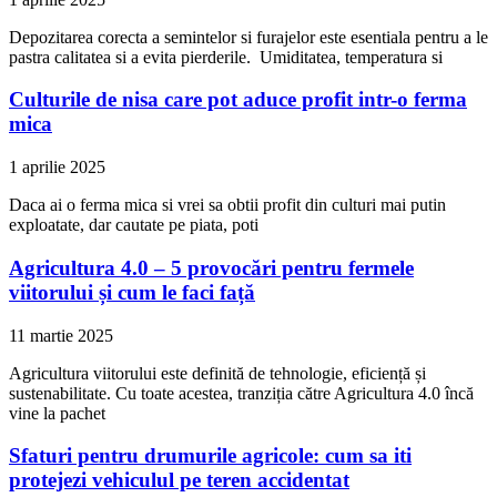
Depozitarea corecta a semintelor si furajelor este esentiala pentru a le
pastra calitatea si a evita pierderile. Umiditatea, temperatura si
Culturile de nisa care pot aduce profit intr-o ferma
mica
1 aprilie 2025
Daca ai o ferma mica si vrei sa obtii profit din culturi mai putin
exploatate, dar cautate pe piata, poti
Agricultura 4.0 – 5 provocări pentru fermele
viitorului și cum le faci față
11 martie 2025
Agricultura viitorului este definită de tehnologie, eficiență și
sustenabilitate. Cu toate acestea, tranziția către Agricultura 4.0 încă
vine la pachet
Sfaturi pentru drumurile agricole: cum sa iti
protejezi vehiculul pe teren accidentat