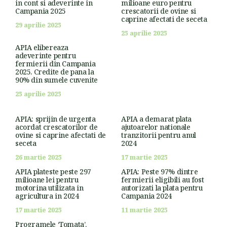
in cont si adeverinte in
milioane euro pentru
Campania 2025
crescatorii de ovine si
caprine afectati de seceta
29 aprilie 2025
25 aprilie 2025
APIA elibereaza
adeverinte pentru
fermierii din Campania
2025. Credite de pana la
90% din sumele cuvenite
25 aprilie 2025
APIA: sprijin de urgenta
APIA a demarat plata
acordat crescatorilor de
ajutoarelor nationale
ovine si caprine afectati de
tranzitorii pentru anul
seceta
2024
26 martie 2025
17 martie 2025
APIA plateste peste 297
APIA: Peste 97% dintre
milioane lei pentru
fermierii eligibili au fost
motorina utilizata in
autorizati la plata pentru
agricultura in 2024
Campania 2024
17 martie 2025
11 martie 2025
Programele ‘Tomata’,