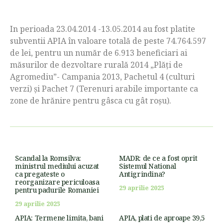
In perioada 23.04.2014 -13.05.2014 au fost platite
subventii APIA în valoare totală de peste 74.764.597
de lei, pentru un număr de 6.913 beneficiari ai
măsurilor de dezvoltare rurală 2014 „Plăţi de
Agromediu”- Campania 2013, Pachetul 4 (culturi
verzi) și Pachet 7 (Terenuri arabile importante ca
zone de hrănire pentru gâsca cu gât roșu).
Scandal la Romsilva:
MADR: de ce a fost oprit
ministrul mediului acuzat
Sistemul National
ca pregateste o
Antigrindina?
reorganizare periculoasa
29 aprilie 2025
pentru padurile Romaniei
29 aprilie 2025
APIA: Termene limita, bani
APIA, plati de aproape 39,5