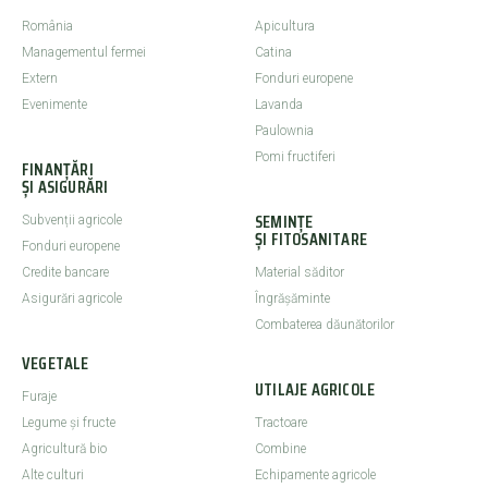
România
Apicultura
Managementul fermei
Catina
Extern
Fonduri europene
Evenimente
Lavanda
Paulownia
Pomi fructiferi
FINANȚĂRI
ȘI ASIGURĂRI
SEMINȚE
Subvenții agricole
ȘI FITOSANITARE
Fonduri europene
Credite bancare
Material săditor
Asigurări agricole
Îngrășăminte
Combaterea dăunătorilor
VEGETALE
UTILAJE AGRICOLE
Furaje
Legume şi fructe
Tractoare
Agricultură bio
Combine
Alte culturi
Echipamente agricole