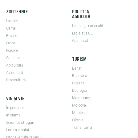
ZOOTEHNIE
POLITICA
AGRICOLĂ
Lactate
Legislaţie naţională
Carne
Legislaţie UE
Bovine
Cod fiscal
Ovine
Porcine
TURISM
Cabaline
Apicultură
Banat
Avicultură
Bucovina
Piscicultură
Crişana
Dobrogea
VIN ȘI VIE
Maramureş
Moldova
În podgorie
Muntenia
În cramă
Oltenia
Soiuri de struguri
Transilvania
Lumea vinului
Istoria şi cultura vinului