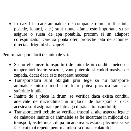
In cazul in care animalele de companie (cum ar fi cainii,
pisicile, iepurii, etc.) sunt tinute afara, este important sa se
asigure o sursa de apa potabila, precum si un adapost
corespunzator, care sa poata oferi protectie fata de actiunea
directa a frigului si a zapezii.
Pentru transportatorii de animale vii:
Sa nu efectueze transporturi de animale in conditii meteo cu
temperaturi foarte scazute, vant puternic si caderi masive de
zapada, decat daca este neaparat necesar;
Transportatorii sunt obligati prin lege sa nu transporte
animalele intr-un mod care le-ar putea provoca rani sau
suferinte inutile;
Inainte de a pleca la drum, se verifica daca exista conditii
adecvate de microclimat in mijlocul de transport si daca
acestea sunt asigurate pe intreaga durata a transportului;
Transportatorii trebuie sa verifice traseul si alte aspecte legate
de calatorie inainte ca animalele sa fie incarcate in mijlocul de
transport, astfel incat, dupa incarcarea acestora, plecarea sa se
faca cat mai repede pentru a micsora durata calatoriei.