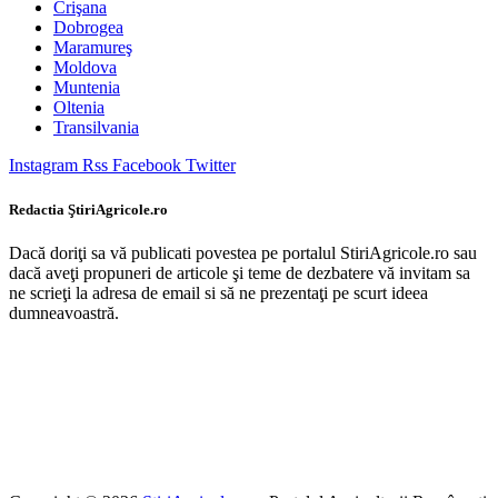
Crişana
Dobrogea
Maramureş
Moldova
Muntenia
Oltenia
Transilvania
Instagram
Rss
Facebook
Twitter
Redactia ŞtiriAgricole.ro
Dacă doriţi sa vă publicati povestea pe portalul StiriAgricole.ro sau
dacă aveţi propuneri de articole şi teme de dezbatere vă invitam sa
ne scrieţi la adresa de email si să ne prezentaţi pe scurt ideea
dumneavoastră.