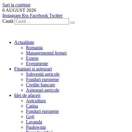
Sari la conținut
6 AUGUST 2026
Instagram
Rss
Facebook
Twitter
Caută
Actualitate
Romania
Managementul fermei
Extern
Evenimente
Finantari si asigurari
Subventii agricole
Fonduri europene
Credite bancare
Asigurari agricole
Idei de afaceri
Apicultura
Catina
Fonduri europene
Goji
Lavanda
Paulownia