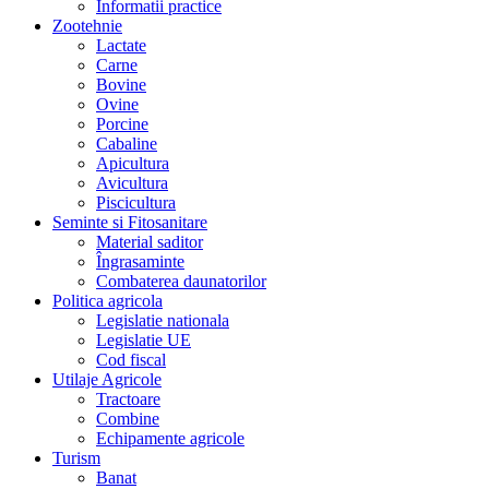
Informatii practice
Zootehnie
Lactate
Carne
Bovine
Ovine
Porcine
Cabaline
Apicultura
Avicultura
Piscicultura
Seminte si Fitosanitare
Material saditor
Îngrasaminte
Combaterea daunatorilor
Politica agricola
Legislatie nationala
Legislatie UE
Cod fiscal
Utilaje Agricole
Tractoare
Combine
Echipamente agricole
Turism
Banat