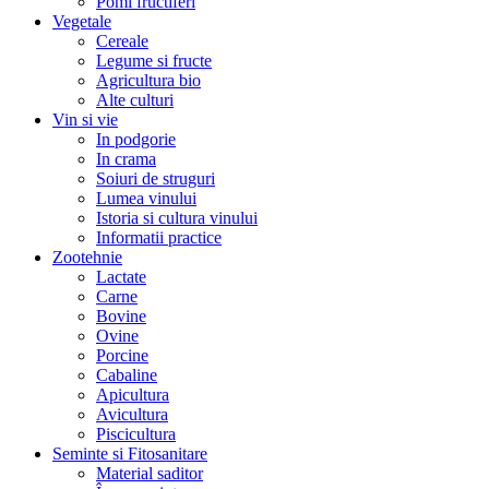
Pomi fructiferi
Vegetale
Cereale
Legume si fructe
Agricultura bio
Alte culturi
Vin si vie
In podgorie
In crama
Soiuri de struguri
Lumea vinului
Istoria si cultura vinului
Informatii practice
Zootehnie
Lactate
Carne
Bovine
Ovine
Porcine
Cabaline
Apicultura
Avicultura
Piscicultura
Seminte si Fitosanitare
Material saditor