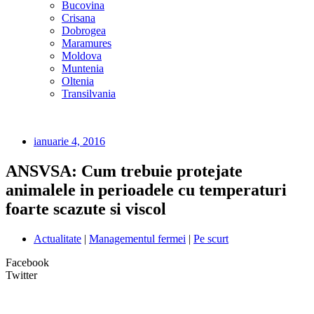
Bucovina
Crisana
Dobrogea
Maramures
Moldova
Muntenia
Oltenia
Transilvania
ianuarie 4, 2016
ANSVSA: Cum trebuie protejate
animalele in perioadele cu temperaturi
foarte scazute si viscol
Actualitate
|
Managementul fermei
|
Pe scurt
Facebook
Twitter