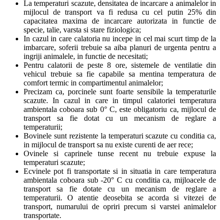
La temperaturi scazute, densitatea de incarcare a animalelor in
mijlocul de transport va fi redusa cu cel putin 25% din
capacitatea maxima de incarcare autorizata in functie de
specie, talie, varsta si stare fiziologica;
In cazul in care calatoria nu incepe in cel mai scurt timp de la
imbarcare, soferii trebuie sa aiba planuri de urgenta pentru a
ingriji animalele, in functie de necesitati;
Pentru calatorii de peste 8 ore, sistemele de ventilatie din
vehicul trebuie sa fie capabile sa mentina temperatura de
comfort termic in compartimentul animalelor;
Precizam ca, porcinele sunt foarte sensibile la temperaturile
scazute. In cazul in care in timpul calatoriei temperatura
ambientala coboara sub 0° C, este obligatoriu ca, mijlocul de
transport sa fie dotat cu un mecanism de reglare a
temperaturii;
Bovinele sunt rezistente la temperaturi scazute cu conditia ca,
in mijlocul de transport sa nu existe curenti de aer rece;
Ovinele si caprinele tunse recent nu trebuie expuse la
temperaturi scazute;
Ecvinele pot fi transportate si in situatia in care temperatura
ambientala coboara sub -20° C cu conditia ca, mijloacele de
transport sa fie dotate cu un mecanism de reglare a
temperaturii. O atentie deosebita se acorda si vitezei de
transport, numarului de opriri precum si varstei animalelor
transportate.