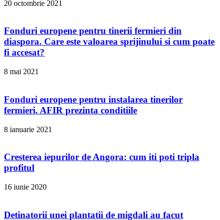
20 octombrie 2021
Fonduri europene pentru tinerii fermieri din
diaspora. Care este valoarea sprijinului si cum poate
fi accesat?
8 mai 2021
Fonduri europene pentru instalarea tinerilor
fermieri. AFIR prezinta conditiile
8 ianuarie 2021
Cresterea iepurilor de Angora: cum iti poti tripla
profitul
16 iunie 2020
Detinatorii unei plantatii de migdali au facut