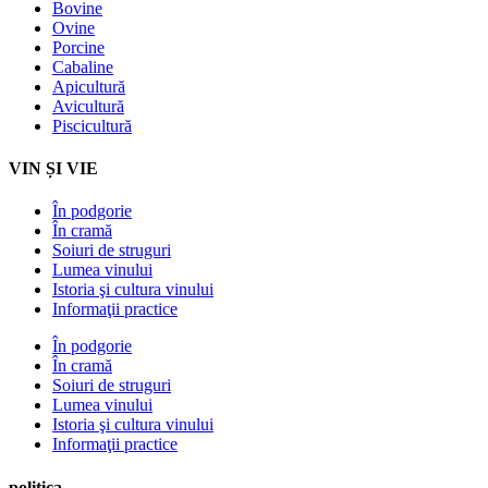
Bovine
Ovine
Porcine
Cabaline
Apicultură
Avicultură
Piscicultură
VIN ȘI VIE
În podgorie
În cramă
Soiuri de struguri
Lumea vinului
Istoria şi cultura vinului
Informaţii practice
În podgorie
În cramă
Soiuri de struguri
Lumea vinului
Istoria şi cultura vinului
Informaţii practice
politica