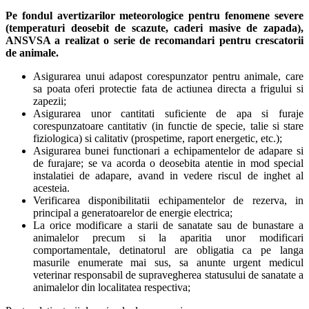
Pe fondul avertizarilor meteorologice pentru fenomene severe
(temperaturi deosebit de scazute, caderi masive de zapada),
ANSVSA a realizat o serie de recomandari pentru crescatorii
de animale.
Asigurarea unui adapost corespunzator pentru animale, care
sa poata oferi protectie fata de actiunea directa a frigului si
zapezii;
Asigurarea unor cantitati suficiente de apa si furaje
corespunzatoare cantitativ (in functie de specie, talie si stare
fiziologica) si calitativ (prospetime, raport energetic, etc.);
Asigurarea bunei functionari a echipamentelor de adapare si
de furajare; se va acorda o deosebita atentie in mod special
instalatiei de adapare, avand in vedere riscul de inghet al
acesteia.
Verificarea disponibilitatii echipamentelor de rezerva, in
principal a generatoarelor de energie electrica;
La orice modificare a starii de sanatate sau de bunastare a
animalelor precum si la aparitia unor modificari
comportamentale, detinatorul are obligatia ca pe langa
masurile enumerate mai sus, sa anunte urgent medicul
veterinar responsabil de supravegherea statusului de sanatate a
animalelor din localitatea respectiva;