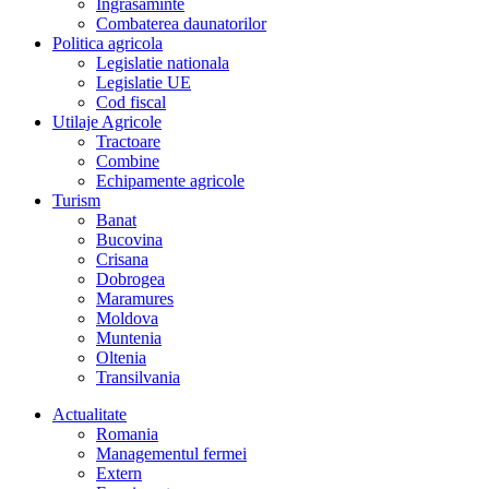
Îngrasaminte
Combaterea daunatorilor
Politica agricola
Legislatie nationala
Legislatie UE
Cod fiscal
Utilaje Agricole
Tractoare
Combine
Echipamente agricole
Turism
Banat
Bucovina
Crisana
Dobrogea
Maramures
Moldova
Muntenia
Oltenia
Transilvania
Actualitate
Romania
Managementul fermei
Extern