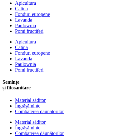
Apicultura
Catina
Fonduri europene
Lavanda
Paulownia
Pomi fructiferi
Apicultura
Catina
Fonduri europene
Lavanda
Paulownia
Pomi fructiferi
Semințe
și fitosanitare
Material săditor
Îngrășăminte
Combaterea dăunătorilor
Material săditor
Îngrășăminte
Combaterea dăunătorilor