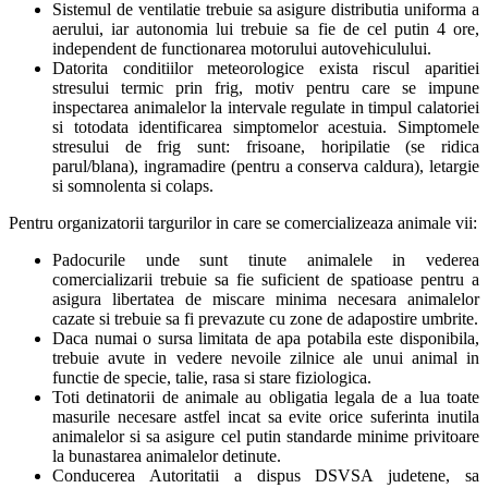
Sistemul de ventilatie trebuie sa asigure distributia uniforma a
aerului, iar autonomia lui trebuie sa fie de cel putin 4 ore,
independent de functionarea motorului autovehiculului.
Datorita conditiilor meteorologice exista riscul aparitiei
stresului termic prin frig, motiv pentru care se impune
inspectarea animalelor la intervale regulate in timpul calatoriei
si totodata identificarea simptomelor acestuia. Simptomele
stresului de frig sunt: frisoane, horipilatie (se ridica
parul/blana), ingramadire (pentru a conserva caldura), letargie
si somnolenta si colaps.
Pentru organizatorii targurilor in care se comercializeaza animale vii:
Padocurile unde sunt tinute animalele in vederea
comercializarii trebuie sa fie suficient de spatioase pentru a
asigura libertatea de miscare minima necesara animalelor
cazate si trebuie sa fi prevazute cu zone de adapostire umbrite.
Daca numai o sursa limitata de apa potabila este disponibila,
trebuie avute in vedere nevoile zilnice ale unui animal in
functie de specie, talie, rasa si stare fiziologica.
Toti detinatorii de animale au obligatia legala de a lua toate
masurile necesare astfel incat sa evite orice suferinta inutila
animalelor si sa asigure cel putin standarde minime privitoare
la bunastarea animalelor detinute.
Conducerea Autoritatii a dispus DSVSA judetene, sa