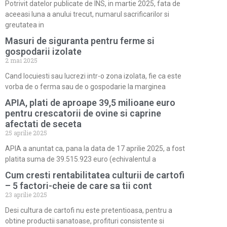
Potrivit datelor publicate de INS, in martie 2025, fata de
aceeasi luna a anului trecut, numarul sacrificarilor si
greutatea in
Masuri de siguranta pentru ferme si
gospodarii izolate
2 mai 2025
Cand locuiesti sau lucrezi intr-o zona izolata, fie ca este
vorba de o ferma sau de o gospodarie la marginea
APIA, plati de aproape 39,5 milioane euro
pentru crescatorii de ovine si caprine
afectati de seceta
25 aprilie 2025
APIA a anuntat ca, pana la data de 17 aprilie 2025, a fost
platita suma de 39.515.923 euro (echivalentul a
Cum cresti rentabilitatea culturii de cartofi
– 5 factori-cheie de care sa tii cont
23 aprilie 2025
Desi cultura de cartofi nu este pretentioasa, pentru a
obtine productii sanatoase, profituri consistente si