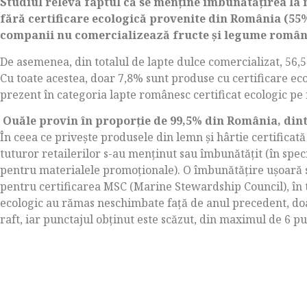
Studiul relevă faptul că se menţine îmbunătăţirea la n
fără certificare ecologică provenite din România (55%
companii nu comercializează fructe şi legume române
De asemenea, din totalul de lapte dulce comercializat, 56,
Cu toate acestea, doar 7,8% sunt produse cu certificare ec
prezent în categoria lapte românesc certificat ecologic pe 
Ouăle provin în proporţie de 99,5% din România, dint
În ceea ce priveşte produsele din lemn şi hârtie certificat
tuturor retailerilor s-au menţinut sau îmbunătăţit (în specia
pentru materialele promoţionale). O îmbunătăţire uşoară se
pentru certificarea MSC (Marine Stewardship Council), în 
ecologic au rămas neschimbate faţă de anul precedent, doar
raft, iar punctajul obţinut este scăzut, din maximul de 6 pun