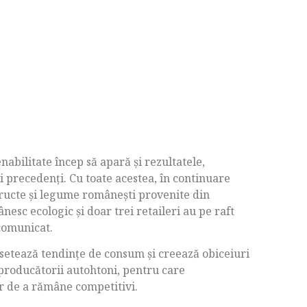
nabilitate încep să apară şi rezultatele,
i precedenţi. Cu toate acestea, în continuare
 fructe şi legume româneşti provenite din
esc ecologic şi doar trei retaileri au pe raft
comunicat.
, setează tendinţe de consum şi creează obiceiuri
 producătorii autohtoni, pentru care
lor de a rămâne competitivi.