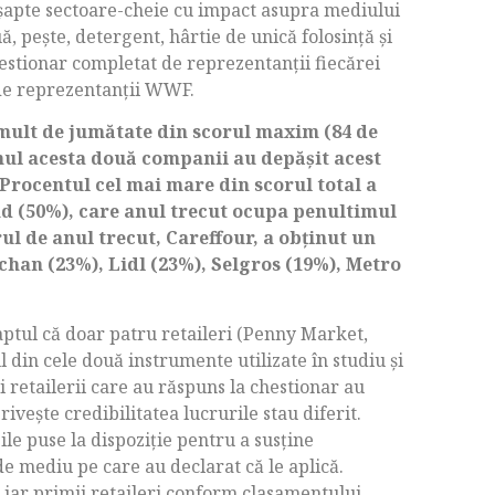
 şapte sectoare-cheie cu impact asupra mediului
uă, peşte, detergent, hârtie de unică folosinţă şi
hestionar completat de reprezentanţii fiecărei
 de reprezentanţii WWF.
 mult de jumătate din scorul maxim (84 de
anul acesta două companii au depăşit acest
 Procentul cel mai mare din scorul total a
d (50%), care anul trecut ocupa penultimul
ul de anul trecut, Careffour, a obţinut un
chan (23%), Lidl (23%), Selgros (19%), Metro
aptul că doar patru retaileri (Penny Market,
 din cele două instrumente utilizate în studiu şi
i retailerii care au răspuns la chestionar au
veşte credibilitatea lucrurile stau diferit.
ile puse la dispoziţie pentru a susţine
 de mediu pe care au declarat că le aplică.
 iar primii retaileri conform clasamentului