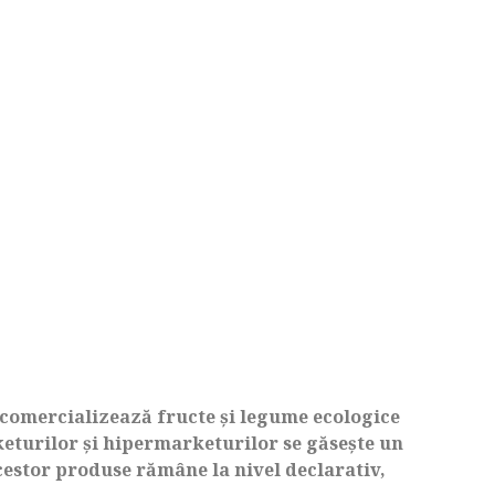
 comercializează fructe şi legume ecologice
keturilor şi hipermarketurilor se găseşte un
acestor produse rămâne la nivel declarativ,