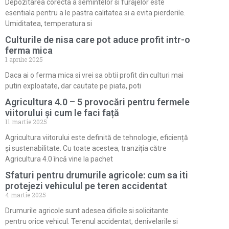
Depozitarea corecta a semintelor si furajelor este
esentiala pentru a le pastra calitatea si a evita pierderile.
Umiditatea, temperatura si
Culturile de nisa care pot aduce profit intr-o
ferma mica
1 aprilie 2025
Daca ai o ferma mica si vrei sa obtii profit din culturi mai
putin exploatate, dar cautate pe piata, poti
Agricultura 4.0 – 5 provocări pentru fermele
viitorului și cum le faci față
11 martie 2025
Agricultura viitorului este definită de tehnologie, eficiență
și sustenabilitate. Cu toate acestea, tranziția către
Agricultura 4.0 încă vine la pachet
Sfaturi pentru drumurile agricole: cum sa iti
protejezi vehiculul pe teren accidentat
4 martie 2025
Drumurile agricole sunt adesea dificile si solicitante
pentru orice vehicul. Terenul accidentat, denivelarile si