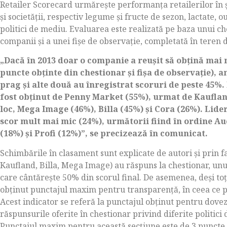
Retailer Scorecard urmăreşte performanţa retailerilor în
şi societăţii, respectiv legume şi fructe de sezon, lactate, o
politici de mediu. Evaluarea este realizată pe baza unui c
companii şi a unei fişe de observaţie, completată în teren
„Dacă în 2013 doar o companie a reuşit să obţină mai
puncte obţinte din chestionar şi fişa de observaţie), 
prag şi alte două au înregistrat scoruri de peste 45%.
fost obţinut de Penny Market (55%), urmat de Kauflan
loc, Mega Image (46%), Billa (45%) şi Cora (26%). Lider
scor mult mai mic (24%), următorii fiind în ordine Au
(18%) şi Profi (12%)”, se precizează în comunicat.
Schimbările în clasament sunt explicate de autori şi prin f
Kaufland, Billa, Mega Image) au răspuns la chestionar, unul
care cântăreşte 50% din scorul final. De asemenea, deşi toţ
obţinut punctajul maxim pentru transparenţă, în ceea ce pri
Acest indicator se referă la punctajul obţinut pentru dovez
răspunsurile oferite în chestionar privind diferite politici
Punctajul maxim pentru această secţiune este de 3 puncte,