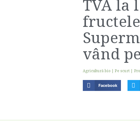
TVA la 
fructel
Superma
vând pe
Agricultură bio
|
Pe scurt
|
Pro
Facebook