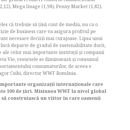
,12), Mega Image (1,98), Penny Market (1,82),
eles că trebuie să ţină cont de mediu, nu ca o
cizie de business care va asigura profitul pe
unt necesare decizii mai curajoase. Lipsa unui
încă departe de gradul de sustenabilitate dorit,
e ale celor mai importante instituţii şi companii
neta Vie, resursele se diminuează şi consumul
omportamentului consumatorilor, de aceea e
Magor Csibi, director WWF România.
 importante organizaţii internaţionale care
te 100 de ţări. Misiunea WWF la nivel global
 să construiască un viitor în care oamenii