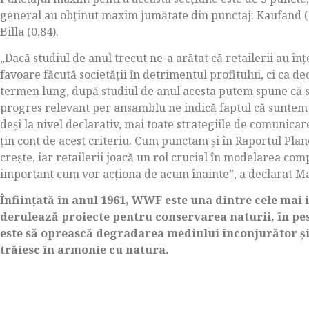
general au obţinut maxim jumătate din punctaj: Kaufand (2
Billa (0,84).
„Dacă studiul de anul trecut ne-a arătat că retailerii au înţ
favoare făcută societăţii în detrimentul profitului, ci ca de
termen lung, după studiul de anul acesta putem spune că s
progres relevant per ansamblu ne indică faptul că suntem 
deşi la nivel declarativ, mai toate strategiile de comunicar
ţin cont de acest criteriu. Cum punctam şi în Raportul Pla
creşte, iar retailerii joacă un rol crucial în modelarea c
important cum vor acţiona de acum înainte”, a declarat 
Înfiinţată în anul 1961, WWF este una dintre cele mai
derulează proiecte pentru conservarea naturii, în pes
este să oprească degradarea mediului înconjurător şi
trăiesc în armonie cu natura.