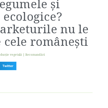
legumele și
e ecologice?
rketurile nu le
 cele românești
ducție vegetală
|
Recomandări
Twitter