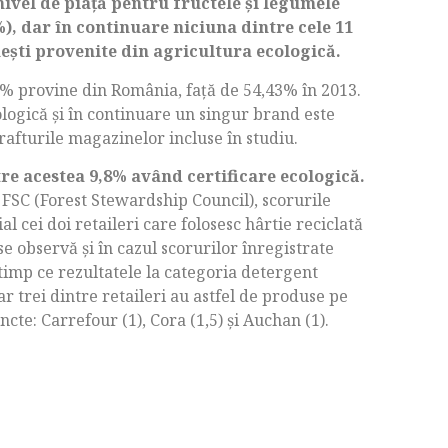
ivel de piaţă pentru fructele şi legumele
), dar în continuare niciuna dintre cele 11
şti provenite din agricultura ecologică.
5% provine din România, faţă de 54,43% în 2013.
ologică şi în continuare un singur brand este
rafturile magazinelor incluse în studiu.
re acestea 9,8% având certificare ecologică.
ă FSC (Forest Stewardship Council), scorurile
l cei doi retaileri care folosesc hârtie reciclată
 observă şi în cazul scorurilor înregistrate
timp ce rezultatele la categoria detergent
 trei dintre retaileri au astfel de produse pe
cte: Carrefour (1), Cora (1,5) şi Auchan (1).