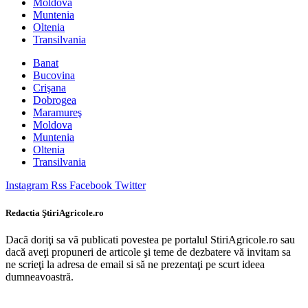
Moldova
Muntenia
Oltenia
Transilvania
Banat
Bucovina
Crişana
Dobrogea
Maramureş
Moldova
Muntenia
Oltenia
Transilvania
Instagram
Rss
Facebook
Twitter
Redactia ŞtiriAgricole.ro
Dacă doriţi sa vă publicati povestea pe portalul StiriAgricole.ro sau
dacă aveţi propuneri de articole şi teme de dezbatere vă invitam sa
ne scrieţi la adresa de email si să ne prezentaţi pe scurt ideea
dumneavoastră.