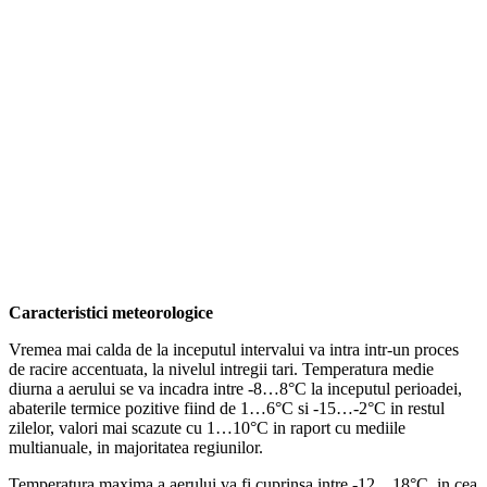
Caracteristici meteorologice
Vremea mai calda de la inceputul intervalui va intra intr-un proces
de racire accentuata, la nivelul intregii tari. Temperatura medie
diurna a aerului se va incadra intre -8…8°C la inceputul perioadei,
abaterile termice pozitive fiind de 1…6°C si -15…-2°C in restul
zilelor, valori mai scazute cu 1…10°C in raport cu mediile
multianuale, in majoritatea regiunilor.
Temperatura maxima a aerului va fi cuprinsa intre -12…18°C, in cea