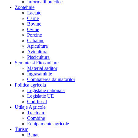
Informatii practice
Zootehnie
Lactate
Carne
Bovine
Ovine
Porcine
Cabaline
Apicultura
Avicultura
Piscicultura
Seminte si Fitosanitare
Material saditor
Îngrasaminte
Combaterea daunatorilor
Politica agricola
Legislatie nationala
Legislatie UE
Cod fiscal
Utilaje Agricole
Tractoare
Combine
Echipamente agricole
Turism
Banat