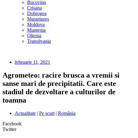
Bucovina
Crisana
Dobrogea
Maramures
Moldova
Muntenia
Oltenia
Transilvania
februarie 11, 2021
Agrometeo: racire brusca a vremii si
sanse mari de precipitatii. Care este
stadiul de dezvoltare a culturilor de
toamna
Actualitate
|
Pe scurt
|
România
Facebook
Twitter