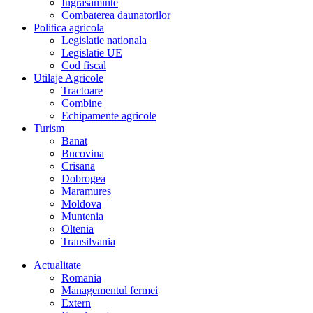
Îngrasaminte
Combaterea daunatorilor
Politica agricola
Legislatie nationala
Legislatie UE
Cod fiscal
Utilaje Agricole
Tractoare
Combine
Echipamente agricole
Turism
Banat
Bucovina
Crisana
Dobrogea
Maramures
Moldova
Muntenia
Oltenia
Transilvania
Actualitate
Romania
Managementul fermei
Extern