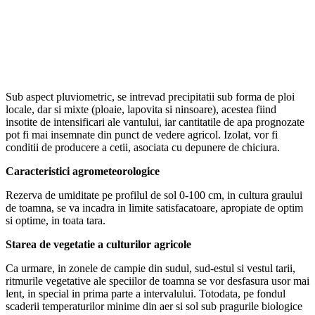
Sub aspect pluviometric, se intrevad precipitatii sub forma de ploi
locale, dar si mixte (ploaie, lapovita si ninsoare), acestea fiind
insotite de intensificari ale vantului, iar cantitatile de apa prognozate
pot fi mai insemnate din punct de vedere agricol. Izolat, vor fi
conditii de producere a cetii, asociata cu depunere de chiciura.
Caracteristici agrometeorologice
Rezerva de umiditate pe profilul de sol 0-100 cm, in cultura graului
de toamna, se va incadra in limite satisfacatoare, apropiate de optim
si optime, in toata tara.
Starea de vegetatie a culturilor agricole
Ca urmare, in zonele de campie din sudul, sud-estul si vestul tarii,
ritmurile vegetative ale speciilor de toamna se vor desfasura usor mai
lent, in special in prima parte a intervalului. Totodata, pe fondul
scaderii temperaturilor minime din aer si sol sub pragurile biologice