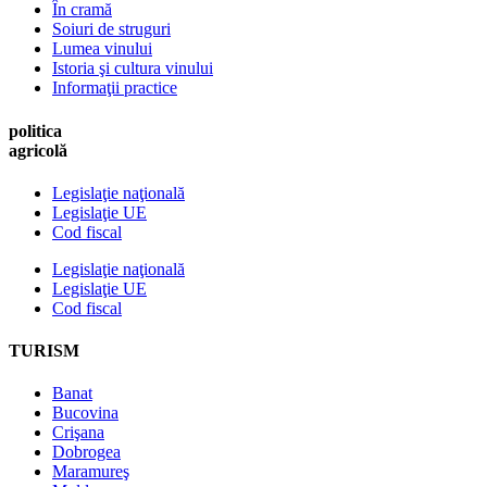
În cramă
Soiuri de struguri
Lumea vinului
Istoria şi cultura vinului
Informaţii practice
politica
agricolă
Legislaţie naţională
Legislaţie UE
Cod fiscal
Legislaţie naţională
Legislaţie UE
Cod fiscal
TURISM
Banat
Bucovina
Crişana
Dobrogea
Maramureş