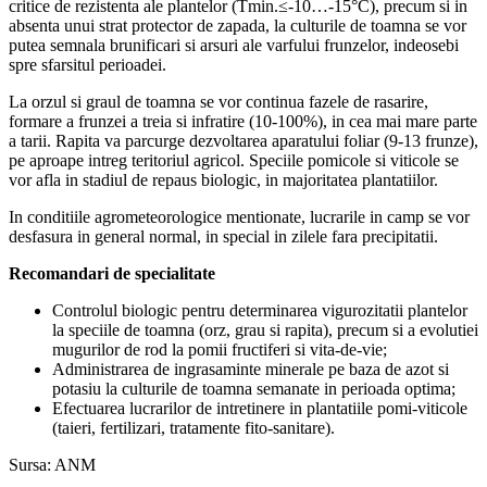
critice de rezistenta ale plantelor (Tmin.≤-10…-15°C), precum si in
absenta unui strat protector de zapada, la culturile de toamna se vor
putea semnala brunificari si arsuri ale varfului frunzelor, indeosebi
spre sfarsitul perioadei.
La orzul si graul de toamna se vor continua fazele de rasarire,
formare a frunzei a treia si infratire (10-100%), in cea mai mare parte
a tarii. Rapita va parcurge dezvoltarea aparatului foliar (9-13 frunze),
pe aproape intreg teritoriul agricol. Speciile pomicole si viticole se
vor afla in stadiul de repaus biologic, in majoritatea plantatiilor.
In conditiile agrometeorologice mentionate, lucrarile in camp se vor
desfasura in general normal, in special in zilele fara precipitatii.
Recomandari de specialitate
Controlul biologic pentru determinarea vigurozitatii plantelor
la speciile de toamna (orz, grau si rapita), precum si a evolutiei
mugurilor de rod la pomii fructiferi si vita-de-vie;
Administrarea de ingrasaminte minerale pe baza de azot si
potasiu la culturile de toamna semanate in perioada optima;
Efectuarea lucrarilor de intretinere in plantatiile pomi-viticole
(taieri, fertilizari, tratamente fito-sanitare).
Sursa: ANM