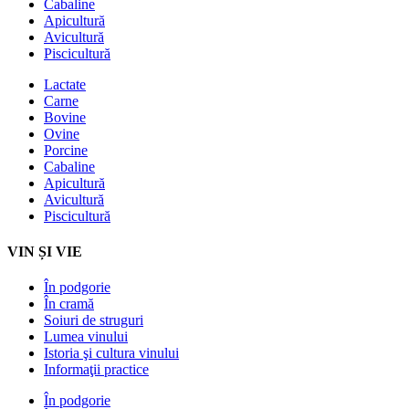
Cabaline
Apicultură
Avicultură
Piscicultură
Lactate
Carne
Bovine
Ovine
Porcine
Cabaline
Apicultură
Avicultură
Piscicultură
VIN ȘI VIE
În podgorie
În cramă
Soiuri de struguri
Lumea vinului
Istoria şi cultura vinului
Informaţii practice
În podgorie