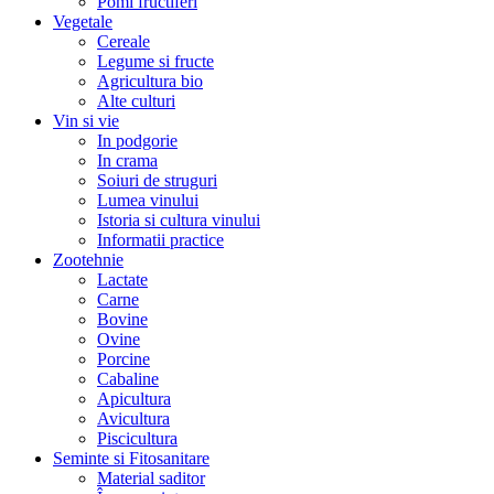
Pomi fructiferi
Vegetale
Cereale
Legume si fructe
Agricultura bio
Alte culturi
Vin si vie
In podgorie
In crama
Soiuri de struguri
Lumea vinului
Istoria si cultura vinului
Informatii practice
Zootehnie
Lactate
Carne
Bovine
Ovine
Porcine
Cabaline
Apicultura
Avicultura
Piscicultura
Seminte si Fitosanitare
Material saditor