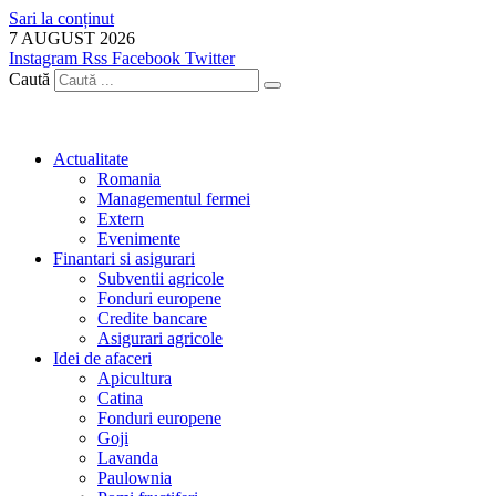
Sari la conținut
7 AUGUST 2026
Instagram
Rss
Facebook
Twitter
Caută
Actualitate
Romania
Managementul fermei
Extern
Evenimente
Finantari si asigurari
Subventii agricole
Fonduri europene
Credite bancare
Asigurari agricole
Idei de afaceri
Apicultura
Catina
Fonduri europene
Goji
Lavanda
Paulownia