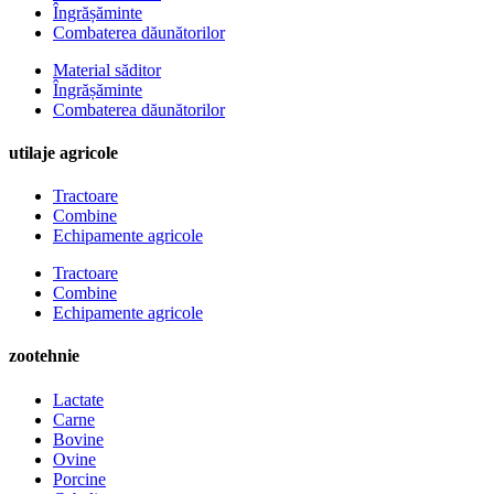
Îngrășăminte
Combaterea dăunătorilor
Material săditor
Îngrășăminte
Combaterea dăunătorilor
utilaje agricole
Tractoare
Combine
Echipamente agricole
Tractoare
Combine
Echipamente agricole
zootehnie
Lactate
Carne
Bovine
Ovine
Porcine