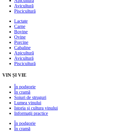
Apicultură
Avicultură
Piscicultură
Lactate
Carne
Bovine
Ovine
Porcine
Cabaline
Apicultură
Avicultură
Piscicultură
VIN ȘI VIE
În podgorie
În cramă
Soiuri de struguri
Lumea vinului
Istoria şi cultura vinului
Informaţii practice
În podgorie
În cramă