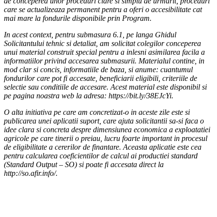
de conceperea unor proceduri clare si simplu de urmarit, proceduri
care se actualizeaza permanent pentru a oferi o accesibilitate cat
mai mare la fondurile disponibile prin Program.
In acest context, pentru submasura 6.1, pe langa Ghidul
Solicitantului tehnic si detaliat, am solicitat colegilor conceperea
unui material construit special pentru a inlesni asimilarea facila a
informatiilor privind accesarea submasurii. Materialul contine, in
mod clar si concis, informatiile de baza, si anume: cuantumul
fondurilor care pot fi accesate, beneficiarii eligibili, criteriile de
selectie sau conditiile de accesare. Acest material este disponibil si
pe pagina noastra web la adresa: https://bit.ly/38EJcYi.
O alta initiativa pe care am concretizat-o in aceste zile este si
publicarea unei aplicatii suport, care ajuta solicitantii sa-si faca o
idee clara si concreta despre dimensiunea economica a exploatatiei
agricole pe care tinerii o preiau, lucru foarte important in procesul
de eligibilitate a cererilor de finantare. Aceasta aplicatie este cea
pentru calcularea coeficientilor de calcul ai productiei standard
(Standard Output – SO) si poate fi accesata direct la
http://so.afir.info/.