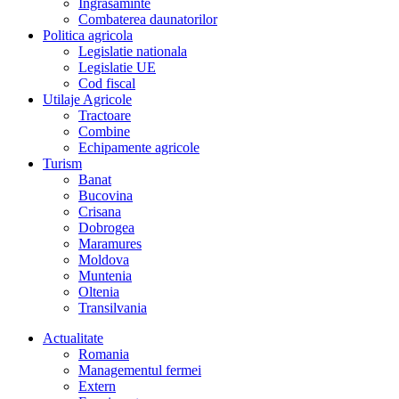
Îngrasaminte
Combaterea daunatorilor
Politica agricola
Legislatie nationala
Legislatie UE
Cod fiscal
Utilaje Agricole
Tractoare
Combine
Echipamente agricole
Turism
Banat
Bucovina
Crisana
Dobrogea
Maramures
Moldova
Muntenia
Oltenia
Transilvania
Actualitate
Romania
Managementul fermei
Extern