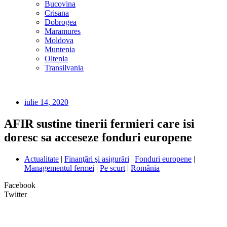
Bucovina
Crisana
Dobrogea
Maramures
Moldova
Muntenia
Oltenia
Transilvania
iulie 14, 2020
AFIR sustine tinerii fermieri care isi
doresc sa acceseze fonduri europene
Actualitate
|
Finanţări şi asigurări
|
Fonduri europene
|
Managementul fermei
|
Pe scurt
|
România
Facebook
Twitter