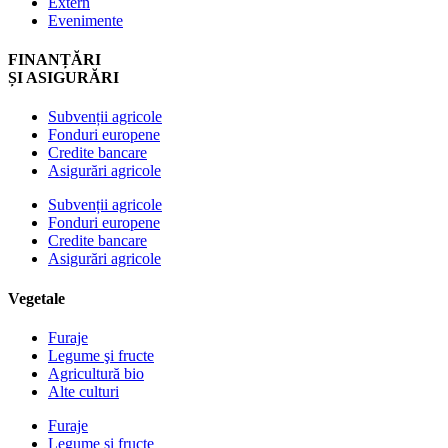
Extern
Evenimente
FINANȚĂRI
ȘI ASIGURĂRI
Subvenții agricole
Fonduri europene
Credite bancare
Asigurări agricole
Subvenții agricole
Fonduri europene
Credite bancare
Asigurări agricole
Vegetale
Furaje
Legume şi fructe
Agricultură bio
Alte culturi
Furaje
Legume şi fructe