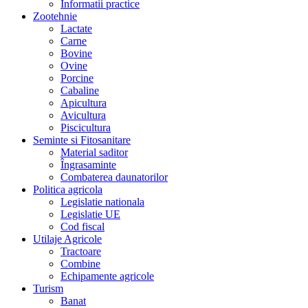
Informatii practice
Zootehnie
Lactate
Carne
Bovine
Ovine
Porcine
Cabaline
Apicultura
Avicultura
Piscicultura
Seminte si Fitosanitare
Material saditor
Îngrasaminte
Combaterea daunatorilor
Politica agricola
Legislatie nationala
Legislatie UE
Cod fiscal
Utilaje Agricole
Tractoare
Combine
Echipamente agricole
Turism
Banat