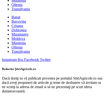
Muntenia
Oltenia
Transilvania
Banat
Bucovina
Crişana
Dobrogea
Maramureş
Moldova
Muntenia
Oltenia
Transilvania
Instagram
Rss
Facebook
Twitter
Redactia ŞtiriAgricole.ro
Dacă doriţi sa vă publicati povestea pe portalul StiriAgricole.ro sau
dacă aveţi propuneri de articole şi teme de dezbatere vă invitam sa
ne scrieţi la adresa de email si să ne prezentaţi pe scurt ideea
dumneavoastră.