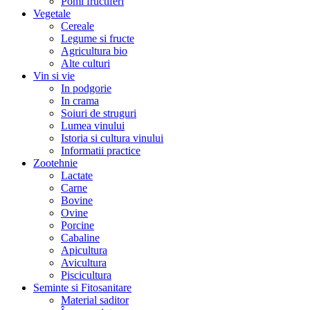
Pomi fructiferi
Vegetale
Cereale
Legume si fructe
Agricultura bio
Alte culturi
Vin si vie
In podgorie
In crama
Soiuri de struguri
Lumea vinului
Istoria si cultura vinului
Informatii practice
Zootehnie
Lactate
Carne
Bovine
Ovine
Porcine
Cabaline
Apicultura
Avicultura
Piscicultura
Seminte si Fitosanitare
Material saditor