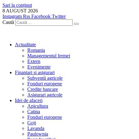
Sari la conținut
8 AUGUST 2026
Instagram
Rss
Facebook
Twitter
Caută
Actualitate
Romania
Managementul fermei
Extern
Evenimente
Finantari si asigurari
Subventii agricole
Fonduri europene
Credite bancare
Asigurari agricole
Idei de afaceri
Apicultura
Catina
Fonduri europene
Goji
Lavanda
Paulownia