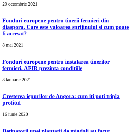
20 octombrie 2021
Fonduri europene pentru tinerii fermieri din
diaspora. Care este valoarea sprijinului si cum poate
fi accesat?
8 mai 2021
Fonduri europene pentru instalarea tinerilor
fermieri. AFIR prezinta conditiile
8 ianuarie 2021
Cresterea iepurilor de Angora: cum iti poti tripla
profitul
16 iunie 2020
Detinatorii unei plantatii de migdali au facut