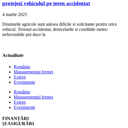
protejezi vehiculul pe teren accidentat
4 martie 2025
Drumurile agricole sunt adesea dificile si solicitante pentru orice
vehicul. Terenul accidentat, denivelarile si conditiile meteo
nefavorabile pot duce la
Actualitate
România
Managementul fermei
Extern
Evenimente
România
Managementul fermei
Extern
Evenimente
FINANȚĂRI
ȘI ASIGURĂRI