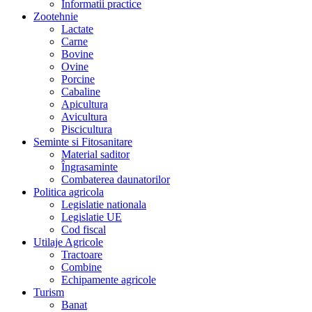
Informatii practice
Zootehnie
Lactate
Carne
Bovine
Ovine
Porcine
Cabaline
Apicultura
Avicultura
Piscicultura
Seminte si Fitosanitare
Material saditor
Îngrasaminte
Combaterea daunatorilor
Politica agricola
Legislatie nationala
Legislatie UE
Cod fiscal
Utilaje Agricole
Tractoare
Combine
Echipamente agricole
Turism
Banat