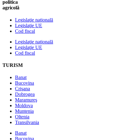
politica
agricolă
Legislaţie naţională
Legislaţie UE
Cod fiscal
Legislaţie naţională
Legislaţie UE
Cod fiscal
TURISM
Banat
Bucovina
Crişana
Dobrogea
Maramureş
Moldova
Muntenia
Oltenia
Transilvania
Banat
Bucovina