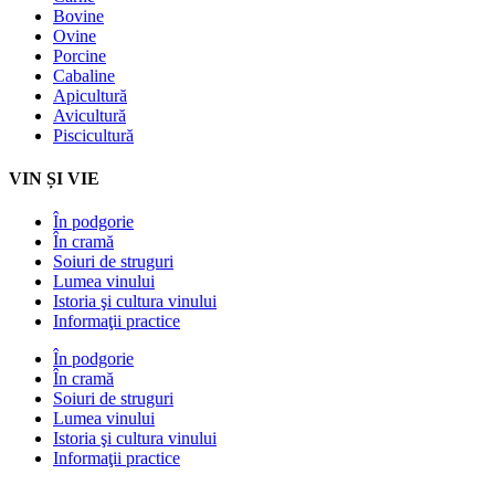
Bovine
Ovine
Porcine
Cabaline
Apicultură
Avicultură
Piscicultură
VIN ȘI VIE
În podgorie
În cramă
Soiuri de struguri
Lumea vinului
Istoria şi cultura vinului
Informaţii practice
În podgorie
În cramă
Soiuri de struguri
Lumea vinului
Istoria şi cultura vinului
Informaţii practice