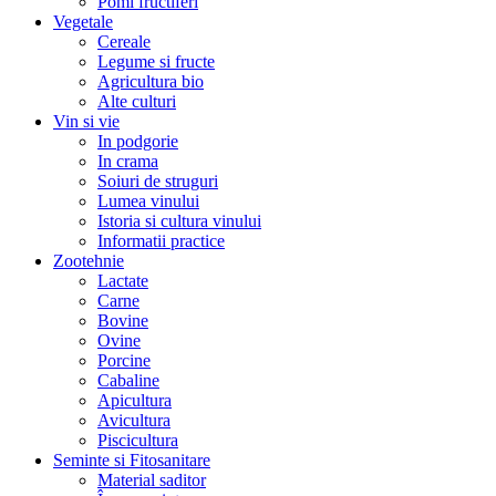
Pomi fructiferi
Vegetale
Cereale
Legume si fructe
Agricultura bio
Alte culturi
Vin si vie
In podgorie
In crama
Soiuri de struguri
Lumea vinului
Istoria si cultura vinului
Informatii practice
Zootehnie
Lactate
Carne
Bovine
Ovine
Porcine
Cabaline
Apicultura
Avicultura
Piscicultura
Seminte si Fitosanitare
Material saditor