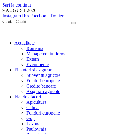
Sari la conținut
9 AUGUST 2026
Instagram
Rss
Facebook
Twitter
Caută
Actualitate
Romania
Managementul fermei
Extern
Evenimente
Finantari si asigurari
Subventii agricole
Fonduri europene
Credite bancare
Asigurari agricole
Idei de afaceri
Apicultura
Catina
Fonduri europene
Goji
Lavanda
Paulownia