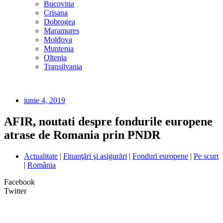
Bucovina
Crisana
Dobrogea
Maramures
Moldova
Muntenia
Oltenia
Transilvania
iunie 4, 2019
AFIR, noutati despre fondurile europene
atrase de Romania prin PNDR
Actualitate
|
Finanţări şi asigurări
|
Fonduri europene
|
Pe scurt
|
România
Facebook
Twitter