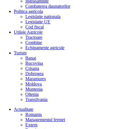
Îngrasaminte
Combaterea daunatorilor
Politica agricola
Legislatie nationala
Legislatie UE
Cod fiscal
Utilaje Agricole
Tractoare
Combine
Echipamente agricole
Turism
Banat
Bucovina
Crisana
Dobrogea
Maramures
Moldova
Muntenia
Oltenia
Transilvania
Actualitate
Romania
Managementul fermei
Extern