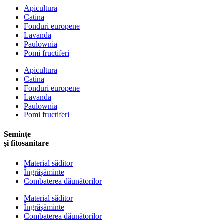
Apicultura
Catina
Fonduri europene
Lavanda
Paulownia
Pomi fructiferi
Apicultura
Catina
Fonduri europene
Lavanda
Paulownia
Pomi fructiferi
Semințe
și fitosanitare
Material săditor
Îngrășăminte
Combaterea dăunătorilor
Material săditor
Îngrășăminte
Combaterea dăunătorilor