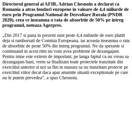
Directorul general al AFIR, Adrian Chesnoiu a declarat ca
Romania a atras fonduri europene in valoare de 4,4 miliarde de
euro prin Programul National de Dezvoltare Rurala (PNDR
2020), ceea ce inseamna o rata de absorbtie de 50% pe intreg
programul, noteaza Agerpres.
„Din 2017 si pana in prezent sunt peste 4,4 miliarde de euro platiti
deja si rambursati de Comisia Europeana, iar aceasta inseamna o rata
de absorbtie de peste 50% din intreg programul. Ne da sperante si
continuand in acest ritm nu vom avea probleme de dezangajare.
Pentru mine este extrem de important, pe langa faptul ca nu vreau sa
dezangajam bani, vrem sa finalizam toate proiectele tranzitate din
exercitiul anterior si noi sa fim in masura sa nu tranzitam proiecte pe
exercitiul viitor decat daca apar anumite situatii exceptionale pe care
nu le putem prevedea”, a spus Chesnoiu.