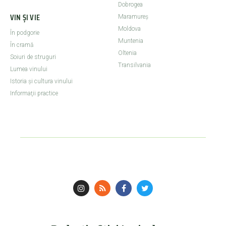
Dobrogea
VIN ȘI VIE
Maramureş
Moldova
În podgorie
Muntenia
În cramă
Oltenia
Soiuri de struguri
Transilvania
Lumea vinului
Istoria şi cultura vinului
Informaţii practice