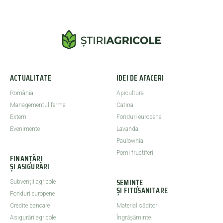
ACTUALITATE
IDEI DE AFACERI
România
Apicultura
Managementul fermei
Catina
Extern
Fonduri europene
Evenimente
Lavanda
Paulownia
Pomi fructiferi
FINANȚĂRI
ȘI ASIGURĂRI
SEMINȚE
Subvenții agricole
ȘI FITOSANITARE
Fonduri europene
Credite bancare
Material săditor
Asigurări agricole
Îngrășăminte