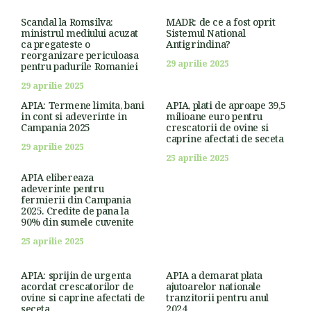
Scandal la Romsilva:
MADR: de ce a fost oprit
ministrul mediului acuzat
Sistemul National
ca pregateste o
Antigrindina?
reorganizare periculoasa
29 aprilie 2025
pentru padurile Romaniei
29 aprilie 2025
APIA: Termene limita, bani
APIA, plati de aproape 39,5
in cont si adeverinte in
milioane euro pentru
Campania 2025
crescatorii de ovine si
caprine afectati de seceta
29 aprilie 2025
25 aprilie 2025
APIA elibereaza
adeverinte pentru
fermierii din Campania
2025. Credite de pana la
90% din sumele cuvenite
25 aprilie 2025
APIA: sprijin de urgenta
APIA a demarat plata
acordat crescatorilor de
ajutoarelor nationale
ovine si caprine afectati de
tranzitorii pentru anul
seceta
2024