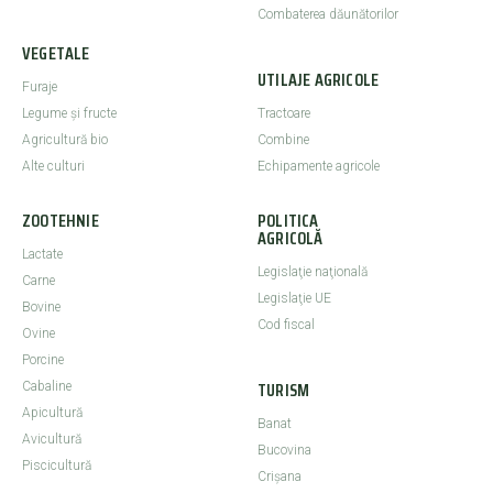
Combaterea dăunătorilor
VEGETALE
UTILAJE AGRICOLE
Furaje
Legume şi fructe
Tractoare
Agricultură bio
Combine
Alte culturi
Echipamente agricole
ZOOTEHNIE
POLITICA
AGRICOLĂ
Lactate
Legislaţie naţională
Carne
Legislaţie UE
Bovine
Cod fiscal
Ovine
Porcine
TURISM
Cabaline
Apicultură
Banat
Avicultură
Bucovina
Piscicultură
Crişana