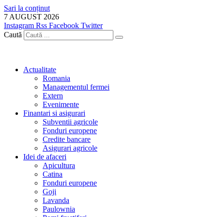
Sari la conținut
7 AUGUST 2026
Instagram
Rss
Facebook
Twitter
Caută
Actualitate
Romania
Managementul fermei
Extern
Evenimente
Finantari si asigurari
Subventii agricole
Fonduri europene
Credite bancare
Asigurari agricole
Idei de afaceri
Apicultura
Catina
Fonduri europene
Goji
Lavanda
Paulownia