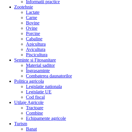
Informatii practice
Zootehnie
Lactate
Carne
Bovine
Ovine
Porcine
Cabaline
Apicultura
Avicultura
Piscicultura
Seminte si Fitosanitare
Material saditor
Îngrasaminte
Combaterea daunatorilor
Politica agricola
Legislatie nationala
Legislatie UE
Cod fiscal
Utilaje Agricole
Tractoare
Combine
Echipamente agricole
Turism
Banat