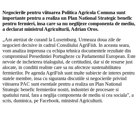
Negocierile pentru viitoarea Politica Agricola Comuna sunt
importante pentru a realiza un Plan National Strategic benefic
pentru fermieri, insa care sa nu neglijeze componenta de mediu,
a declarat ministrul Agriculturii, Adrian Oros.
„Am aterizat de curand la Luxemburg. Urmeaza doua zile de
negocieri decisive in cadrul Consiliului AgriFish. In aceasta seara,
vom analiza impreuna cu echipa tehnica documentele rezultate din
compromisul Presedintiei Portugheze cu Parlamentul European. Este
nevoie de incheierea trialogului, de certitudini, dar si de resurse just
alocate, in conditii realiste care sa nu afecteze sustenabilitatea
fermierilor. Pe agenda AgriFish sunt multe subiecte de interes pentru
statele membre, insa cu siguranta discutiile si negocierile privind
viitoarea PAC sunt esentiale pentru a realiza un Plan National
Strategic benefic fermierilor nostri, industriei de procesare si
spatiului rural, fara a neglija componenta de mediu si cea sociala”, a
scris, duminica, pe Facebook, ministrul Agriculturii.