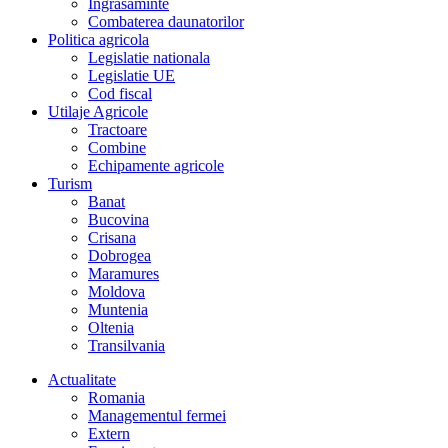
Îngrasaminte
Combaterea daunatorilor
Politica agricola
Legislatie nationala
Legislatie UE
Cod fiscal
Utilaje Agricole
Tractoare
Combine
Echipamente agricole
Turism
Banat
Bucovina
Crisana
Dobrogea
Maramures
Moldova
Muntenia
Oltenia
Transilvania
Actualitate
Romania
Managementul fermei
Extern