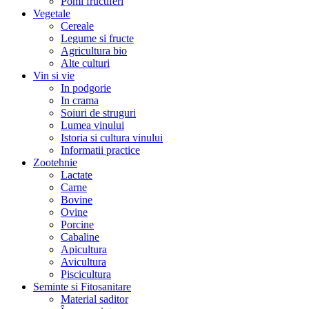
Pomi fructiferi
Vegetale
Cereale
Legume si fructe
Agricultura bio
Alte culturi
Vin si vie
In podgorie
In crama
Soiuri de struguri
Lumea vinului
Istoria si cultura vinului
Informatii practice
Zootehnie
Lactate
Carne
Bovine
Ovine
Porcine
Cabaline
Apicultura
Avicultura
Piscicultura
Seminte si Fitosanitare
Material saditor