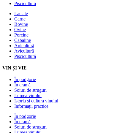
Piscicultură
Lactate
Carne
Bovine
Ovine
Porcine
Cabaline
Apicultură
Avicultură
Piscicultură
VIN ȘI VIE
În podgorie
În cramă
Soiuri de struguri
Lumea vinului
Istoria şi cultura vinului
Informaţii practice
În podgorie
În cramă
Soiuri de struguri
Lumea vinului