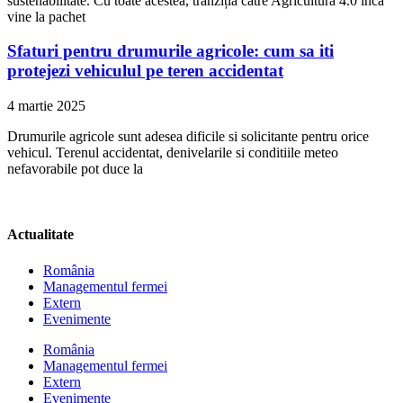
sustenabilitate. Cu toate acestea, tranziția către Agricultura 4.0 încă
vine la pachet
Sfaturi pentru drumurile agricole: cum sa iti
protejezi vehiculul pe teren accidentat
4 martie 2025
Drumurile agricole sunt adesea dificile si solicitante pentru orice
vehicul. Terenul accidentat, denivelarile si conditiile meteo
nefavorabile pot duce la
Actualitate
România
Managementul fermei
Extern
Evenimente
România
Managementul fermei
Extern
Evenimente