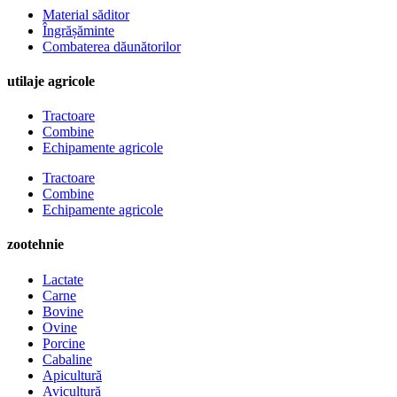
Material săditor
Îngrășăminte
Combaterea dăunătorilor
utilaje agricole
Tractoare
Combine
Echipamente agricole
Tractoare
Combine
Echipamente agricole
zootehnie
Lactate
Carne
Bovine
Ovine
Porcine
Cabaline
Apicultură
Avicultură