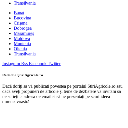
Transilvania
Banat
Bucovina
Crişana
Dobrogea
Maramureş
Moldova
Muntenia
Oltenia
Transilvania
Instagram
Rss
Facebook
Twitter
Redactia ŞtiriAgricole.ro
Dacă doriţi sa vă publicati povestea pe portalul StiriAgricole.ro sau
dacă aveţi propuneri de articole şi teme de dezbatere vă invitam sa
ne scrieţi la adresa de email si să ne prezentaţi pe scurt ideea
dumneavoastră.