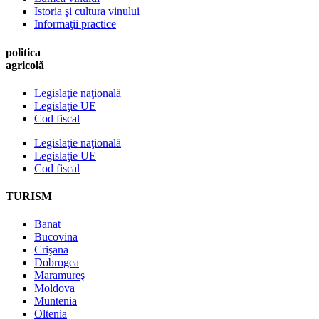
Istoria şi cultura vinului
Informaţii practice
politica
agricolă
Legislaţie naţională
Legislaţie UE
Cod fiscal
Legislaţie naţională
Legislaţie UE
Cod fiscal
TURISM
Banat
Bucovina
Crişana
Dobrogea
Maramureş
Moldova
Muntenia
Oltenia