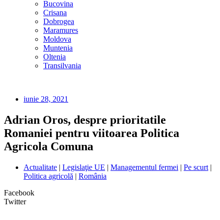
Bucovina
Crisana
Dobrogea
Maramures
Moldova
Muntenia
Oltenia
Transilvania
iunie 28, 2021
Adrian Oros, despre prioritatile
Romaniei pentru viitoarea Politica
Agricola Comuna
Actualitate
|
Legislaţie UE
|
Managementul fermei
|
Pe scurt
|
Politica agricolă
|
România
Facebook
Twitter