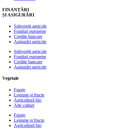
FINANȚĂRI
ȘI ASIGURĂRI
Subvenții agricole
Fonduri europene
Credite bancare
Asigurări agricole
Subvenții agricole
Fonduri europene
Credite bancare
Asigurări agricole
Vegetale
Furaje
Legume şi fructe
Agricultură bio
Alte culturi
Furaje
Legume şi fructe
Agricultură bio