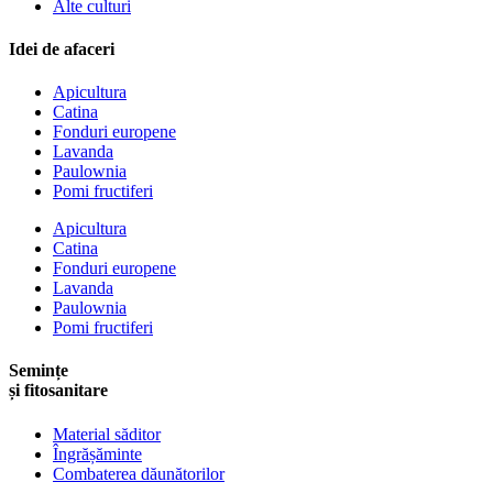
Alte culturi
Idei de afaceri
Apicultura
Catina
Fonduri europene
Lavanda
Paulownia
Pomi fructiferi
Apicultura
Catina
Fonduri europene
Lavanda
Paulownia
Pomi fructiferi
Semințe
și fitosanitare
Material săditor
Îngrășăminte
Combaterea dăunătorilor