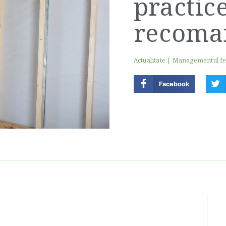
practic
recoma
Actualitate
|
Managementul f
Facebook