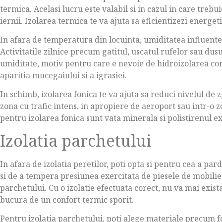
termica. Acelasi lucru este valabil si in cazul in care trebu
iernii. Izolarea termica te va ajuta sa eficientizezi energeti
In afara de temperatura din locuinta, umiditatea influent
Activitatile zilnice precum gatitul, uscatul rufelor sau dusu
umiditate, motiv pentru care e nevoie de hidroizolarea core
aparitia mucegaiului si a igrasiei.
In schimb, izolarea fonica te va ajuta sa reduci nivelul de 
zona cu trafic intens, in apropiere de aeroport sau intr-o
pentru izolarea fonica sunt vata minerala si polistirenul e
Izolatia parchetului
In afara de izolatia peretilor, poti opta si pentru cea a pard
si de a tempera presiunea exercitata de piesele de mobilier
parchetului. Cu o izolatie efectuata corect, nu va mai exista 
bucura de un confort termic sporit.
Pentru izolatia parchetului, poti alege materiale precum fo