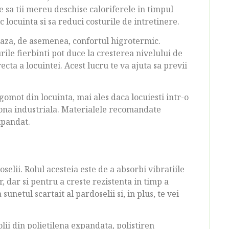
ie sa tii mereu deschise caloriferele in timpul
c locuinta si sa reduci costurile de intretinere.
eaza, de asemenea, confortul higrotermic.
rile fierbinti pot duce la cresterea nivelului de
cta a locuintei. Acest lucru te va ajuta sa previi
zgomot din locuinta, mai ales daca locuiesti intr-o
 zona industriala. Materialele recomandate
xpandat.
oselii. Rolul acesteia este de a absorbi vibratiile
, dar si pentru a creste rezistenta in timp a
sunetul scartait al pardoselii si, in plus, te vei
lii din polietilena expandata, polistiren