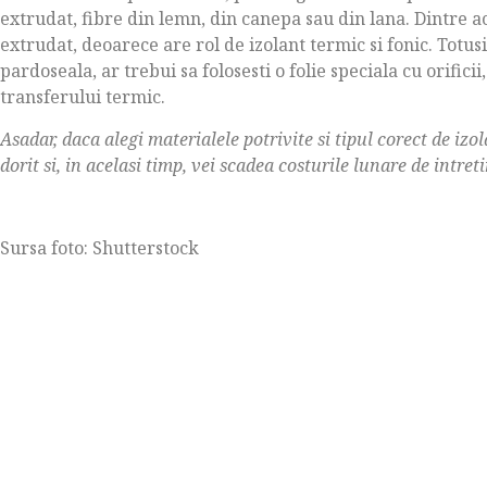
extrudat, fibre din lemn, din canepa sau din lana. Dintre ac
extrudat, deoarece are rol de izolant termic si fonic. Totusi,
pardoseala, ar trebui sa folosesti o folie speciala cu orific
transferului termic.
Asadar, daca alegi materialele potrivite si tipul corect de izo
dorit si, in acelasi timp, vei scadea costurile lunare de intret
Sursa foto: Shutterstock