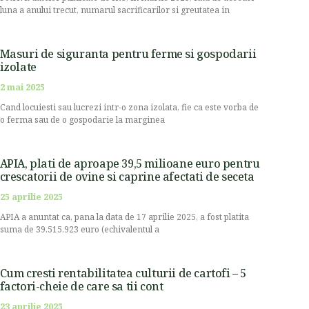
luna a anului trecut, numarul sacrificarilor si greutatea in
Masuri de siguranta pentru ferme si gospodarii
izolate
2 mai 2025
Cand locuiesti sau lucrezi intr-o zona izolata, fie ca este vorba de
o ferma sau de o gospodarie la marginea
APIA, plati de aproape 39,5 milioane euro pentru
crescatorii de ovine si caprine afectati de seceta
25 aprilie 2025
APIA a anuntat ca, pana la data de 17 aprilie 2025, a fost platita
suma de 39.515.923 euro (echivalentul a
Cum cresti rentabilitatea culturii de cartofi – 5
factori-cheie de care sa tii cont
23 aprilie 2025