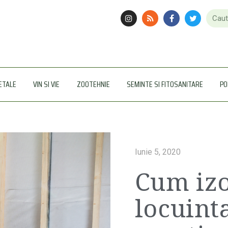
ETALE
VIN SI VIE
ZOOTEHNIE
SEMINTE SI FITOSANITARE
PO
Iunie 5, 2020
Cum izo
locuinta