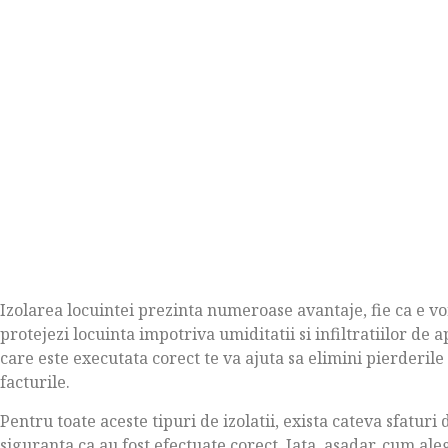
Izolarea locuintei prezinta numeroase avantaje, fie ca e vorb
protejezi locuinta impotriva umiditatii si infiltratiilor de 
care este executata corect te va ajuta sa elimini pierderile 
facturile.
Pentru toate aceste tipuri de izolatii, exista cateva sfaturi
siguranta ca au fost efectuate corect. Iata, asadar, cum aleg