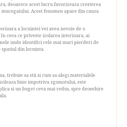
ra, deoarece acest lucru favorizeaza cresterea
i a mucegaiului. Acest fenomen apare din cauza
terioara a locuintei vei avea nevoie de o
 In ceea ce priveste izolarea interioara, ai
onele unde identifici cele mai mari pierderi de
 spatiul din locuinta.
sa, trebuie sa stii si cum sa alegi materialele
izoleaza bine impotriva zgomotului, este
mplica si un buget ceva mai redus, spre deosebire
ala.