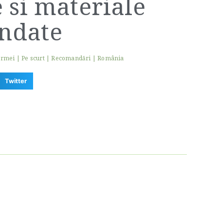
e si materiale
ndate
ermei
|
Pe scurt
|
Recomandări
|
România
Twitter