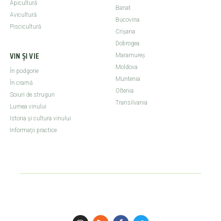
Apicultură
Banat
Avicultură
Bucovina
Piscicultură
Crişana
Dobrogea
VIN ȘI VIE
Maramureş
Moldova
În podgorie
Muntenia
În cramă
Oltenia
Soiuri de struguri
Transilvania
Lumea vinului
Istoria şi cultura vinului
Informaţii practice