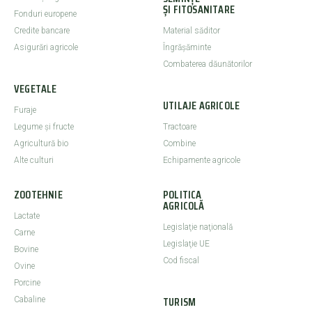
ȘI FITOSANITARE
Fonduri europene
Credite bancare
Material săditor
Asigurări agricole
Îngrășăminte
Combaterea dăunătorilor
VEGETALE
UTILAJE AGRICOLE
Furaje
Legume şi fructe
Tractoare
Agricultură bio
Combine
Alte culturi
Echipamente agricole
ZOOTEHNIE
POLITICA
AGRICOLĂ
Lactate
Legislaţie naţională
Carne
Legislaţie UE
Bovine
Cod fiscal
Ovine
Porcine
TURISM
Cabaline