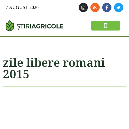
7 AUGUST 2026
FINANTARI SI ASIGURARI
IDEI DE AFACERI
SEMINTE SI FITOSANITARE
POLITICA AGRICOLA
UTILAJE AGRICOLE
zile libere romani
2015