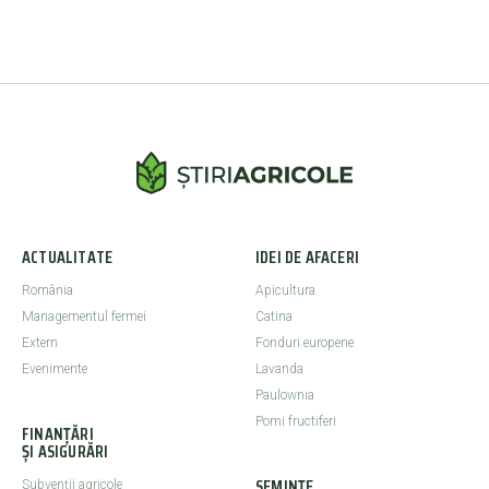
ACTUALITATE
IDEI DE AFACERI
România
Apicultura
Managementul fermei
Catina
Extern
Fonduri europene
Evenimente
Lavanda
Paulownia
Pomi fructiferi
FINANȚĂRI
ȘI ASIGURĂRI
SEMINȚE
Subvenții agricole