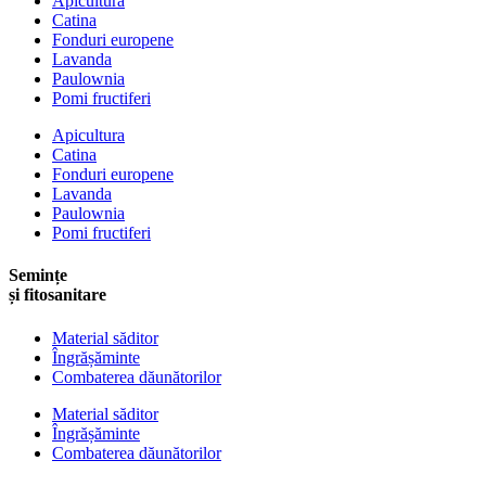
Apicultura
Catina
Fonduri europene
Lavanda
Paulownia
Pomi fructiferi
Apicultura
Catina
Fonduri europene
Lavanda
Paulownia
Pomi fructiferi
Semințe
și fitosanitare
Material săditor
Îngrășăminte
Combaterea dăunătorilor
Material săditor
Îngrășăminte
Combaterea dăunătorilor