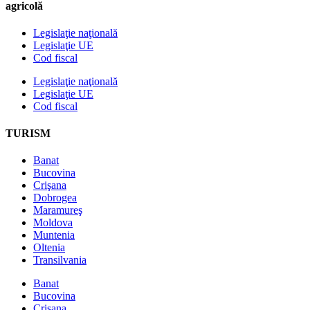
agricolă
Legislaţie naţională
Legislaţie UE
Cod fiscal
Legislaţie naţională
Legislaţie UE
Cod fiscal
TURISM
Banat
Bucovina
Crişana
Dobrogea
Maramureş
Moldova
Muntenia
Oltenia
Transilvania
Banat
Bucovina
Crişana