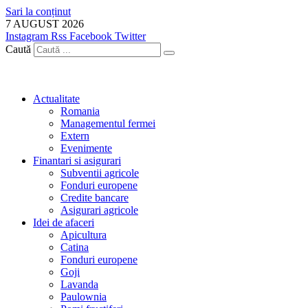
Sari la conținut
7 AUGUST 2026
Instagram
Rss
Facebook
Twitter
Caută
Actualitate
Romania
Managementul fermei
Extern
Evenimente
Finantari si asigurari
Subventii agricole
Fonduri europene
Credite bancare
Asigurari agricole
Idei de afaceri
Apicultura
Catina
Fonduri europene
Goji
Lavanda
Paulownia