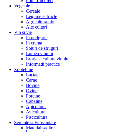
Pomi fructiferi
Vegetale
Cereale
Legume si fructe
Agricultura bio
Alte culturi
Vin si vie
In podgorie
In crama
Soiuri de struguri
Lumea vinului
Istoria si cultura vinului
Informatii practice
Zootehnie
Lactate
Carne
Bovine
Ovine
Porcine
Cabaline
Apicultura
Avicultura
Piscicultura
Seminte si Fitosanitare
Material saditor