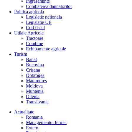
Îngrasaminte
Combaterea daunatorilor
Politica agricola
Legislatie nationala
Legislatie UE
Cod fiscal
Utilaje Agricole
Tractoare
Combine
Echipamente agricole
Turism
Banat
Bucovina
Crisana
Dobrogea
Maramures
Moldova
Muntenia
Oltenia
Transilvania
Actualitate
Romania
Managementul fermei
Extern