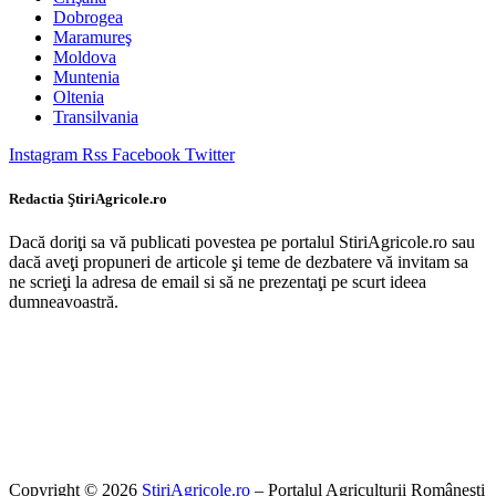
Dobrogea
Maramureş
Moldova
Muntenia
Oltenia
Transilvania
Instagram
Rss
Facebook
Twitter
Redactia ŞtiriAgricole.ro
Dacă doriţi sa vă publicati povestea pe portalul StiriAgricole.ro sau
dacă aveţi propuneri de articole şi teme de dezbatere vă invitam sa
ne scrieţi la adresa de email si să ne prezentaţi pe scurt ideea
dumneavoastră.
Copyright © 2026
StiriAgricole.ro
– Portalul Agriculturii Româneşti