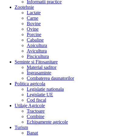
Informatii practice
Zootehnie
Lactate
Carne
Bovine
Ovine
Porcine
Cabaline
Apicultura
Avicultura
Piscicultura
Seminte si Fitosanitare
Material saditor
Îngrasaminte
Combaterea daunatorilor
Politica agricola
Legislatie nationala
Legislatie UE
Cod fiscal
Utilaje Agricole
Tractoare
Combine
Echipamente agricole
Turism
Banat