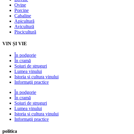
Ovine
Porcine
Cabaline
Apicultură
Avicultură
Piscicultură
VIN ȘI VIE
În podgorie
În cramă
Soiuri de struguri
Lumea vinului
Istoria şi cultura vinului
Informaţii practice
În podgorie
În cramă
Soiuri de struguri
Lumea vinului
Istoria şi cultura vinului
Informaţii practice
politica