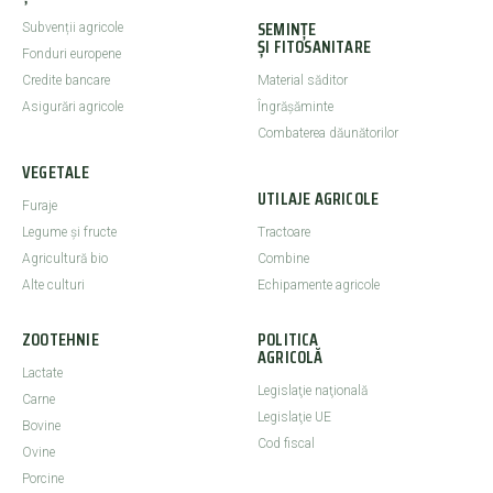
SEMINȚE
Subvenții agricole
ȘI FITOSANITARE
Fonduri europene
Credite bancare
Material săditor
Asigurări agricole
Îngrășăminte
Combaterea dăunătorilor
VEGETALE
UTILAJE AGRICOLE
Furaje
Legume şi fructe
Tractoare
Agricultură bio
Combine
Alte culturi
Echipamente agricole
ZOOTEHNIE
POLITICA
AGRICOLĂ
Lactate
Legislaţie naţională
Carne
Legislaţie UE
Bovine
Cod fiscal
Ovine
Porcine