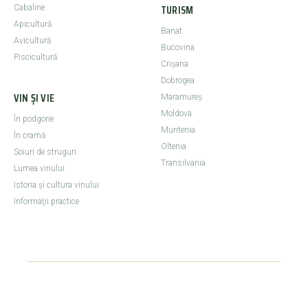
TURISM
Cabaline
Apicultură
Banat
Avicultură
Bucovina
Piscicultură
Crişana
Dobrogea
VIN ȘI VIE
Maramureş
Moldova
În podgorie
Muntenia
În cramă
Oltenia
Soiuri de struguri
Transilvania
Lumea vinului
Istoria şi cultura vinului
Informaţii practice