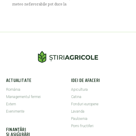
meteo nefavorabile pot duce la
ACTUALITATE
IDEI DE AFACERI
România
Apicultura
Managementul fermei
Catina
Extern
Fonduri europene
Evenimente
Lavanda
Paulownia
Pomi fructiferi
FINANȚĂRI
ȘI ASIGURĂRI