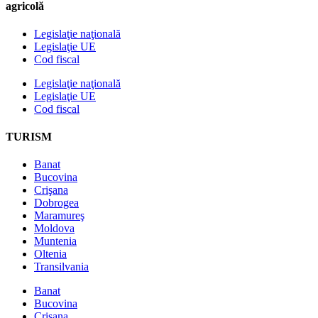
agricolă
Legislaţie naţională
Legislaţie UE
Cod fiscal
Legislaţie naţională
Legislaţie UE
Cod fiscal
TURISM
Banat
Bucovina
Crişana
Dobrogea
Maramureş
Moldova
Muntenia
Oltenia
Transilvania
Banat
Bucovina
Crişana