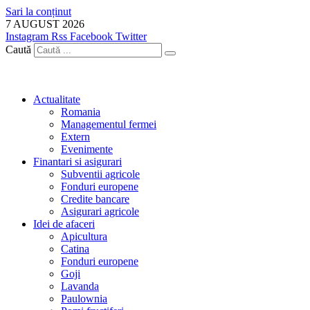
Sari la conținut
7 AUGUST 2026
Instagram
Rss
Facebook
Twitter
Caută
Actualitate
Romania
Managementul fermei
Extern
Evenimente
Finantari si asigurari
Subventii agricole
Fonduri europene
Credite bancare
Asigurari agricole
Idei de afaceri
Apicultura
Catina
Fonduri europene
Goji
Lavanda
Paulownia