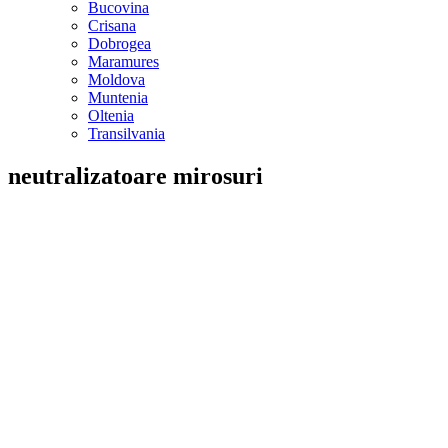
Bucovina
Crisana
Dobrogea
Maramures
Moldova
Muntenia
Oltenia
Transilvania
neutralizatoare mirosuri