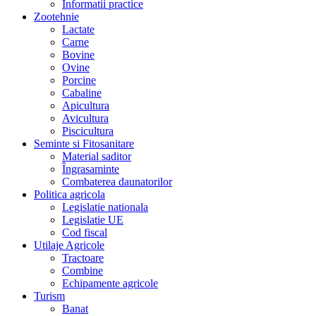
Informatii practice
Zootehnie
Lactate
Carne
Bovine
Ovine
Porcine
Cabaline
Apicultura
Avicultura
Piscicultura
Seminte si Fitosanitare
Material saditor
Îngrasaminte
Combaterea daunatorilor
Politica agricola
Legislatie nationala
Legislatie UE
Cod fiscal
Utilaje Agricole
Tractoare
Combine
Echipamente agricole
Turism
Banat