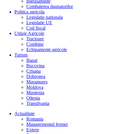
Îngrasaminte
Combaterea daunatorilor
Politica agricola
Legislatie nationala
Legislatie UE
Cod fiscal
Utilaje Agricole
Tractoare
Combine
Echipamente agricole
Turism
Banat
Bucovina
Crisana
Dobrogea
Maramures
Moldova
Muntenia
Oltenia
Transilvania
Actualitate
Romania
Managementul fermei
Extern