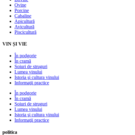
Ovine
Porcine
Cabaline
Apicultură
Avicultură
Piscicultură
VIN ȘI VIE
În podgorie
În cramă
Soiuri de struguri
Lumea vinului
Istoria şi cultura vinului
Informaţii practice
În podgorie
În cramă
Soiuri de struguri
Lumea vinului
Istoria şi cultura vinului
Informaţii practice
politica