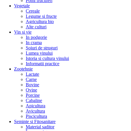
Pomi fructiferi
Vegetale
Cereale
Legume si fructe
Agricultura bio
Alte culturi
Vin si vie
In podgorie
In crama
Soiuri de struguri
Lumea vinului
Istoria si cultura vinului
Informatii practice
Zootehnie
Lactate
Carne
Bovine
Ovine
Porcine
Cabaline
Apicultura
Avicultura
Piscicultura
Seminte si Fitosanitare
Material saditor