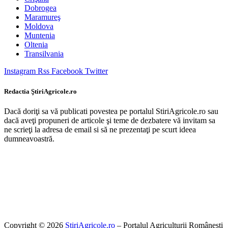
Dobrogea
Maramureş
Moldova
Muntenia
Oltenia
Transilvania
Instagram
Rss
Facebook
Twitter
Redactia ŞtiriAgricole.ro
Dacă doriţi sa vă publicati povestea pe portalul StiriAgricole.ro sau
dacă aveţi propuneri de articole şi teme de dezbatere vă invitam sa
ne scrieţi la adresa de email si să ne prezentaţi pe scurt ideea
dumneavoastră.
Copyright © 2026
StiriAgricole.ro
– Portalul Agriculturii Româneşti