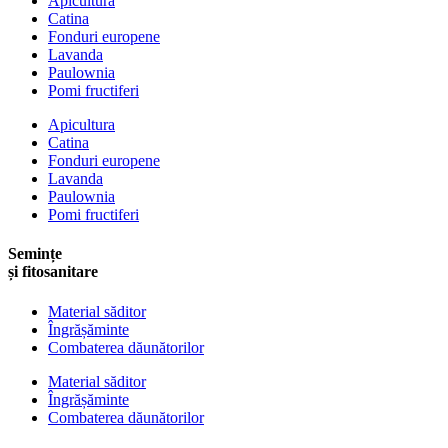
Apicultura
Catina
Fonduri europene
Lavanda
Paulownia
Pomi fructiferi
Apicultura
Catina
Fonduri europene
Lavanda
Paulownia
Pomi fructiferi
Semințe
și fitosanitare
Material săditor
Îngrășăminte
Combaterea dăunătorilor
Material săditor
Îngrășăminte
Combaterea dăunătorilor