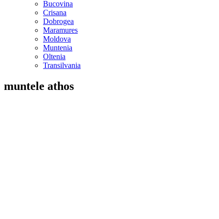
Bucovina
Crisana
Dobrogea
Maramures
Moldova
Muntenia
Oltenia
Transilvania
muntele athos