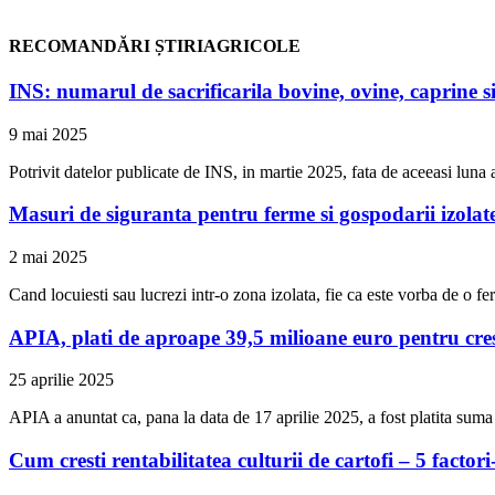
RECOMANDĂRI ȘTIRIAGRICOLE
INS: numarul de sacrificarila bovine, ovine, caprine si
9 mai 2025
Potrivit datelor publicate de INS, in martie 2025, fata de aceeasi luna a
Masuri de siguranta pentru ferme si gospodarii izolat
2 mai 2025
Cand locuiesti sau lucrezi intr-o zona izolata, fie ca este vorba de o 
APIA, plati de aproape 39,5 milioane euro pentru cresca
25 aprilie 2025
APIA a anuntat ca, pana la data de 17 aprilie 2025, a fost platita sum
Cum cresti rentabilitatea culturii de cartofi – 5 factori-