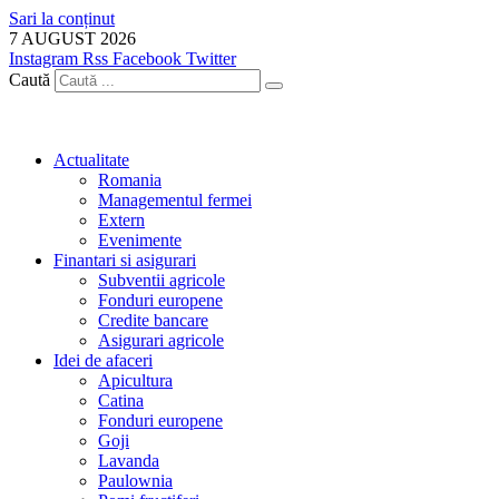
Sari la conținut
7 AUGUST 2026
Instagram
Rss
Facebook
Twitter
Caută
Actualitate
Romania
Managementul fermei
Extern
Evenimente
Finantari si asigurari
Subventii agricole
Fonduri europene
Credite bancare
Asigurari agricole
Idei de afaceri
Apicultura
Catina
Fonduri europene
Goji
Lavanda
Paulownia