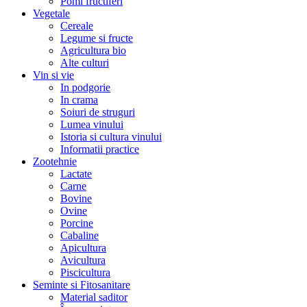
Pomi fructiferi
Vegetale
Cereale
Legume si fructe
Agricultura bio
Alte culturi
Vin si vie
In podgorie
In crama
Soiuri de struguri
Lumea vinului
Istoria si cultura vinului
Informatii practice
Zootehnie
Lactate
Carne
Bovine
Ovine
Porcine
Cabaline
Apicultura
Avicultura
Piscicultura
Seminte si Fitosanitare
Material saditor