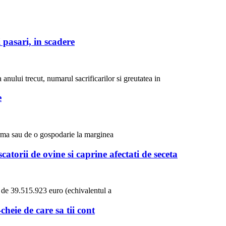
 pasari, in scadere
 anului trecut, numarul sacrificarilor si greutatea in
e
ferma sau de o gospodarie la marginea
torii de ovine si caprine afectati de seceta
a de 39.515.923 euro (echivalentul a
cheie de care sa tii cont