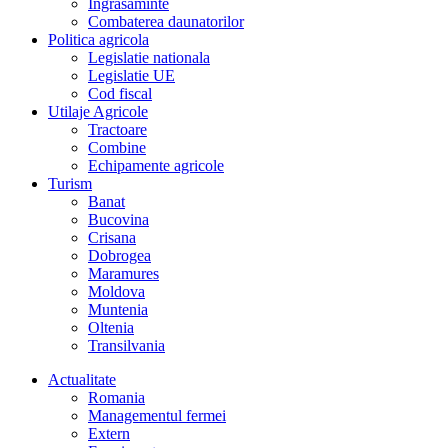
Îngrasaminte
Combaterea daunatorilor
Politica agricola
Legislatie nationala
Legislatie UE
Cod fiscal
Utilaje Agricole
Tractoare
Combine
Echipamente agricole
Turism
Banat
Bucovina
Crisana
Dobrogea
Maramures
Moldova
Muntenia
Oltenia
Transilvania
Actualitate
Romania
Managementul fermei
Extern