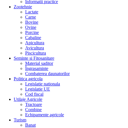
Informatii practice
Zootehnie
Lactate
Carne
Bovine
Ovine
Porcine
Cabaline
Apicultura
Avicultura
Piscicultura
Seminte si Fitosanitare
Material saditor
Îngrasaminte
Combaterea daunatorilor
Politica agricola
Legislatie nationala
Legislatie UE
Cod fiscal
Utilaje Agricole
Tractoare
Combine
Echipamente agricole
Turism
Banat