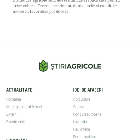
Drumurile agricole sunt adesea dificile si solicitante pentru
orice vehicul. Terenul accidentat, denivelarile si conditiile
meteo nefavorabile pot duce la
ACTUALITATE
IDEI DE AFACERI
România
Apicultura
Managementul fermei
Catina
Extern
Fonduri europene
Evenimente
Lavanda
Paulownia
Pomi fructiferi