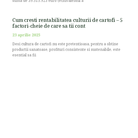
suma de 39.515.923 euro (echivalentul a
Cum cresti rentabilitatea culturii de cartofi – 5
factori-cheie de care sa tii cont
23 aprilie 2025
Desi cultura de cartofi nu este pretentioasa, pentru a obtine
productii sanatoase, profituri consistente si sustenabile, este
esential sa fii