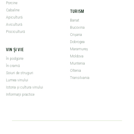
Porcine
TURISM
Cabaline
Apicultură
Banat
Avicultură
Bucovina
Piscicultură
Crişana
Dobrogea
VIN ȘI VIE
Maramureş
Moldova
În podgorie
Muntenia
În cramă
Oltenia
Soiuri de struguri
Transilvania
Lumea vinului
Istoria şi cultura vinului
Informaţii practice