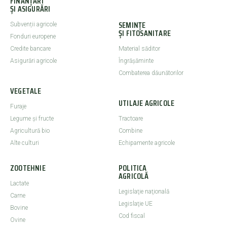
FINANȚĂRI
ȘI ASIGURĂRI
SEMINȚE
Subvenții agricole
ȘI FITOSANITARE
Fonduri europene
Credite bancare
Material săditor
Asigurări agricole
Îngrășăminte
Combaterea dăunătorilor
VEGETALE
UTILAJE AGRICOLE
Furaje
Legume şi fructe
Tractoare
Agricultură bio
Combine
Alte culturi
Echipamente agricole
ZOOTEHNIE
POLITICA
AGRICOLĂ
Lactate
Legislaţie naţională
Carne
Legislaţie UE
Bovine
Cod fiscal
Ovine