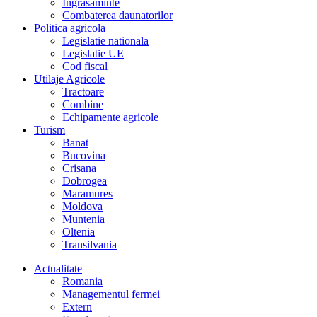
Îngrasaminte
Combaterea daunatorilor
Politica agricola
Legislatie nationala
Legislatie UE
Cod fiscal
Utilaje Agricole
Tractoare
Combine
Echipamente agricole
Turism
Banat
Bucovina
Crisana
Dobrogea
Maramures
Moldova
Muntenia
Oltenia
Transilvania
Actualitate
Romania
Managementul fermei
Extern