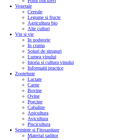
Pomi fructiferi
Vegetale
Cereale
Legume si fructe
Agricultura bio
Alte culturi
Vin si vie
In podgorie
In crama
Soiuri de struguri
Lumea vinului
Istoria si cultura vinului
Informatii practice
Zootehnie
Lactate
Carne
Bovine
Ovine
Porcine
Cabaline
Apicultura
Avicultura
Piscicultura
Seminte si Fitosanitare
Material saditor