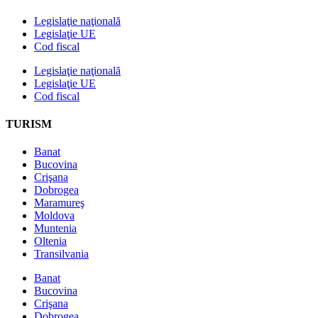
Legislaţie naţională
Legislaţie UE
Cod fiscal
Legislaţie naţională
Legislaţie UE
Cod fiscal
TURISM
Banat
Bucovina
Crişana
Dobrogea
Maramureş
Moldova
Muntenia
Oltenia
Transilvania
Banat
Bucovina
Crişana
Dobrogea