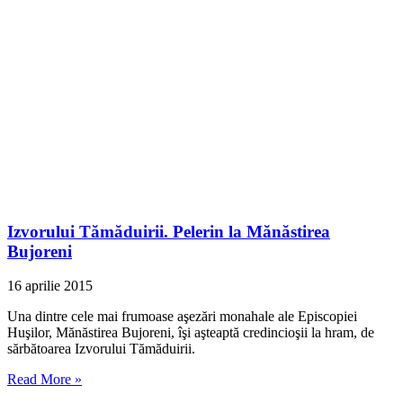
Izvorului Tămăduirii. Pelerin la Mănăstirea
Bujoreni
16 aprilie 2015
Una dintre cele mai frumoase aşezări monahale ale Episcopiei
Huşilor, Mănăstirea Bujoreni, îşi aşteaptă credincioşii la hram, de
sărbătoarea Izvorului Tămăduirii.
Read More »