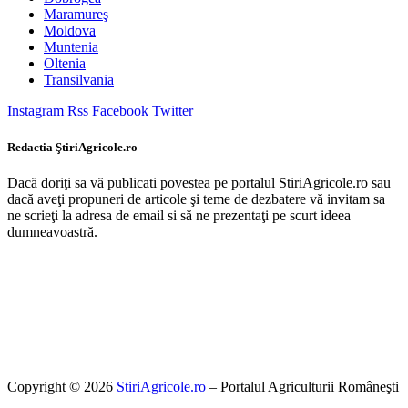
Maramureş
Moldova
Muntenia
Oltenia
Transilvania
Instagram
Rss
Facebook
Twitter
Redactia ŞtiriAgricole.ro
Dacă doriţi sa vă publicati povestea pe portalul StiriAgricole.ro sau
dacă aveţi propuneri de articole şi teme de dezbatere vă invitam sa
ne scrieţi la adresa de email si să ne prezentaţi pe scurt ideea
dumneavoastră.
Copyright © 2026
StiriAgricole.ro
– Portalul Agriculturii Româneşti