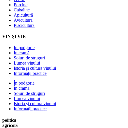
Porcine
Cabaline
Apicultură
Avicultură
Piscicultură
VIN ȘI VIE
În podgorie
În cramă
Soiuri de struguri
Lumea vinului
Istoria şi cultura vinului
Informaţii practice
În podgorie
În cramă
Soiuri de struguri
Lumea vinului
Istoria şi cultura vinului
Informaţii practice
politica
agricolă