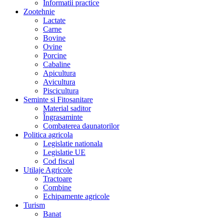
Informatii practice
Zootehnie
Lactate
Carne
Bovine
Ovine
Porcine
Cabaline
Apicultura
Avicultura
Piscicultura
Seminte si Fitosanitare
Material saditor
Îngrasaminte
Combaterea daunatorilor
Politica agricola
Legislatie nationala
Legislatie UE
Cod fiscal
Utilaje Agricole
Tractoare
Combine
Echipamente agricole
Turism
Banat