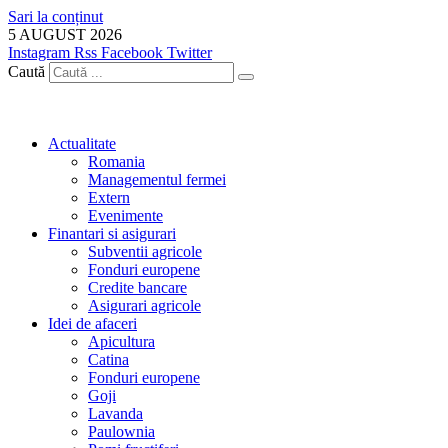
Sari la conținut
5 AUGUST 2026
Instagram
Rss
Facebook
Twitter
Caută
Actualitate
Romania
Managementul fermei
Extern
Evenimente
Finantari si asigurari
Subventii agricole
Fonduri europene
Credite bancare
Asigurari agricole
Idei de afaceri
Apicultura
Catina
Fonduri europene
Goji
Lavanda
Paulownia