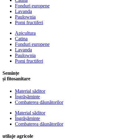
Catina
Fonduri europene
Lavanda
Paulownia
Pomi fructiferi
Apicultura
Catina
Fonduri europene
Lavanda
Paulownia
Pomi fructiferi
Semințe
și fitosanitare
Material săditor
Îngrășăminte
Combaterea dăunătorilor
Material săditor
Îngrășăminte
Combaterea dăunătorilor
utilaje agricole