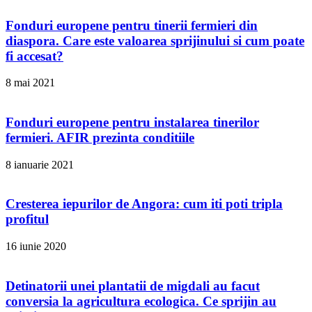
Fonduri europene pentru tinerii fermieri din
diaspora. Care este valoarea sprijinului si cum poate
fi accesat?
8 mai 2021
Fonduri europene pentru instalarea tinerilor
fermieri. AFIR prezinta conditiile
8 ianuarie 2021
Cresterea iepurilor de Angora: cum iti poti tripla
profitul
16 iunie 2020
Detinatorii unei plantatii de migdali au facut
conversia la agricultura ecologica. Ce sprijin au