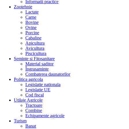
Informatii practice
Zootehnie
Lactate
Carne
Bovine
Ovine
Porcine
Cabaline
Apicultura
Avicultura
Piscicultura
Seminte si Fitosanitare
Material saditor
Îngrasaminte
Combaterea daunatorilor
Politica agricola
Legislatie nationala
Legislatie UE
Cod fiscal
Utilaje Agricole
Tractoare
Combine
Echipamente agricole
Turism
Banat