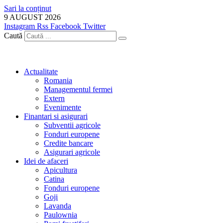
Sari la conținut
9 AUGUST 2026
Instagram
Rss
Facebook
Twitter
Caută
Actualitate
Romania
Managementul fermei
Extern
Evenimente
Finantari si asigurari
Subventii agricole
Fonduri europene
Credite bancare
Asigurari agricole
Idei de afaceri
Apicultura
Catina
Fonduri europene
Goji
Lavanda
Paulownia