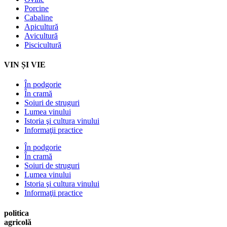
Porcine
Cabaline
Apicultură
Avicultură
Piscicultură
VIN ȘI VIE
În podgorie
În cramă
Soiuri de struguri
Lumea vinului
Istoria şi cultura vinului
Informaţii practice
În podgorie
În cramă
Soiuri de struguri
Lumea vinului
Istoria şi cultura vinului
Informaţii practice
politica
agricolă