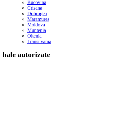
Bucovina
Crisana
Dobrogea
Maramures
Moldova
Muntenia
Oltenia
Transilvania
hale autorizate