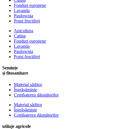
Catina
Fonduri europene
Lavanda
Paulownia
Pomi fructiferi
Apicultura
Catina
Fonduri europene
Lavanda
Paulownia
Pomi fructiferi
Semințe
și fitosanitare
Material săditor
Îngrășăminte
Combaterea dăunătorilor
Material săditor
Îngrășăminte
Combaterea dăunătorilor
utilaje agricole