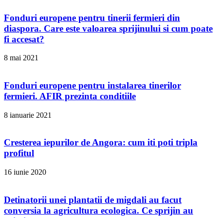
Fonduri europene pentru tinerii fermieri din
diaspora. Care este valoarea sprijinului si cum poate
fi accesat?
8 mai 2021
Fonduri europene pentru instalarea tinerilor
fermieri. AFIR prezinta conditiile
8 ianuarie 2021
Cresterea iepurilor de Angora: cum iti poti tripla
profitul
16 iunie 2020
Detinatorii unei plantatii de migdali au facut
conversia la agricultura ecologica. Ce sprijin au