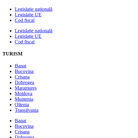
Legislaţie naţională
Legislaţie UE
Cod fiscal
Legislaţie naţională
Legislaţie UE
Cod fiscal
TURISM
Banat
Bucovina
Crişana
Dobrogea
Maramureş
Moldova
Muntenia
Oltenia
Transilvania
Banat
Bucovina
Crişana
Dobrogea