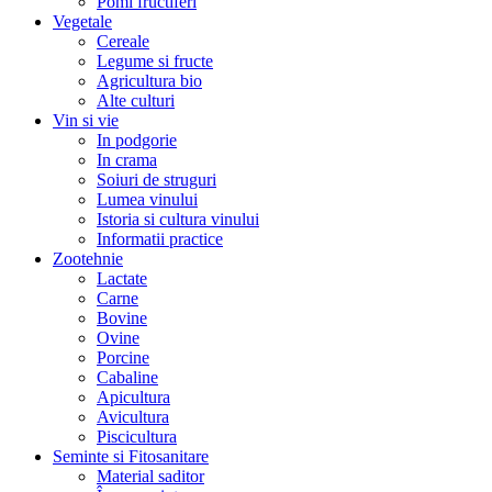
Pomi fructiferi
Vegetale
Cereale
Legume si fructe
Agricultura bio
Alte culturi
Vin si vie
In podgorie
In crama
Soiuri de struguri
Lumea vinului
Istoria si cultura vinului
Informatii practice
Zootehnie
Lactate
Carne
Bovine
Ovine
Porcine
Cabaline
Apicultura
Avicultura
Piscicultura
Seminte si Fitosanitare
Material saditor