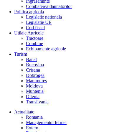
Îngrasaminte
Combaterea daunatorilor
Politica agricola
Legislatie nationala
Legislatie UE
Cod fiscal
Utilaje Agricole
Tractoare
Combine
Echipamente agricole
Turism
Banat
Bucovina
Crisana
Dobrogea
Maramures
Moldova
Muntenia
Oltenia
Transilvania
Actualitate
Romania
Managementul fermei
Extern