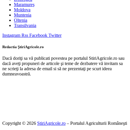
Maramureş
Moldova
Muntenia
Oltenia
Transilvania
Instagram
Rss
Facebook
Twitter
Redactia ŞtiriAgricole.ro
Dacă doriţi sa vă publicati povestea pe portalul StiriAgricole.ro sau
dacă aveţi propuneri de articole şi teme de dezbatere vă invitam sa
ne scrieţi la adresa de email si să ne prezentaţi pe scurt ideea
dumneavoastră.
Copyright © 2026
StiriAgricole.ro
– Portalul Agriculturii Româneşti