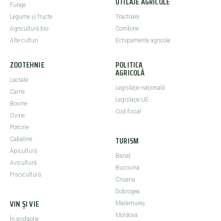
UTILAJE AGRICOLE
Furaje
Legume şi fructe
Tractoare
Agricultură bio
Combine
Alte culturi
Echipamente agricole
ZOOTEHNIE
POLITICA
AGRICOLĂ
Lactate
Legislaţie naţională
Carne
Legislaţie UE
Bovine
Cod fiscal
Ovine
Porcine
TURISM
Cabaline
Apicultură
Banat
Avicultură
Bucovina
Piscicultură
Crişana
Dobrogea
VIN ȘI VIE
Maramureş
Moldova
În podgorie