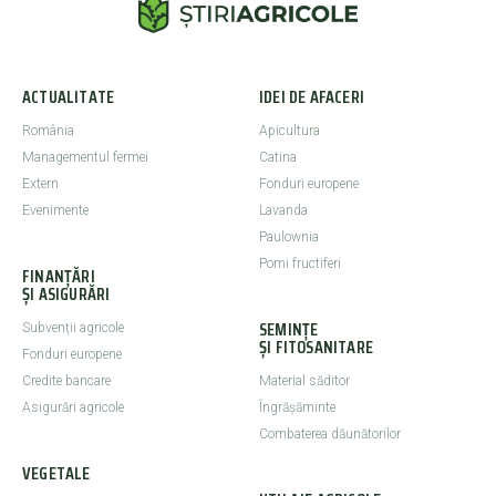
ACTUALITATE
IDEI DE AFACERI
România
Apicultura
Managementul fermei
Catina
Extern
Fonduri europene
Evenimente
Lavanda
Paulownia
Pomi fructiferi
FINANȚĂRI
ȘI ASIGURĂRI
SEMINȚE
Subvenții agricole
ȘI FITOSANITARE
Fonduri europene
Credite bancare
Material săditor
Asigurări agricole
Îngrășăminte
Combaterea dăunătorilor
VEGETALE