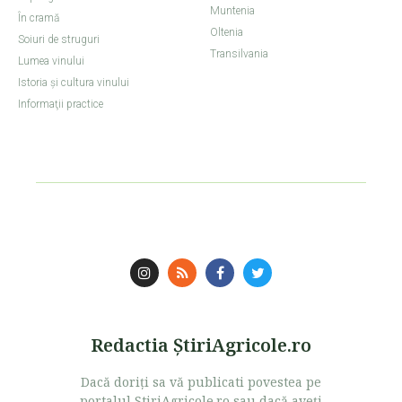
Muntenia
În cramă
Oltenia
Soiuri de struguri
Transilvania
Lumea vinului
Istoria şi cultura vinului
Informaţii practice
Redactia ŞtiriAgricole.ro
Dacă doriţi sa vă publicati povestea pe
portalul StiriAgricole.ro sau dacă aveţi