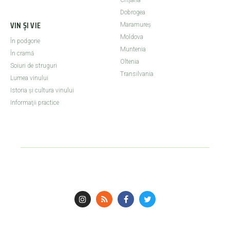
Crişana
Dobrogea
VIN ȘI VIE
Maramureş
Moldova
În podgorie
Muntenia
În cramă
Oltenia
Soiuri de struguri
Transilvania
Lumea vinului
Istoria şi cultura vinului
Informaţii practice