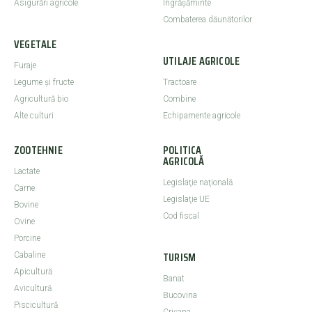
Asigurări agricole
Îngrășăminte
Combaterea dăunătorilor
VEGETALE
UTILAJE AGRICOLE
Furaje
Legume şi fructe
Tractoare
Agricultură bio
Combine
Alte culturi
Echipamente agricole
ZOOTEHNIE
POLITICA
AGRICOLĂ
Lactate
Legislaţie naţională
Carne
Legislaţie UE
Bovine
Cod fiscal
Ovine
Porcine
TURISM
Cabaline
Apicultură
Banat
Avicultură
Bucovina
Piscicultură