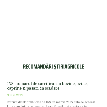
RECOMANDĂRI ȘTIRIAGRICOLE
INS: numarul de sacrificarila bovine, ovine,
caprine si pasari, in scadere
9 mai 2025
Potrivit datelor publicate de INS, in martie 2025, fata de aceeasi
luna a anului trecut, numarul sacrificarilor si greutatea in