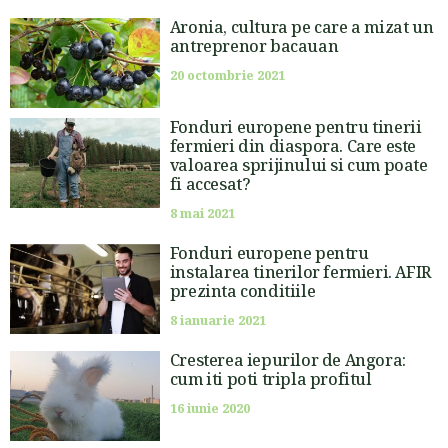
Aronia, cultura pe care a mizat un
antreprenor bacauan
20 octombrie 2021
Fonduri europene pentru tinerii
fermieri din diaspora. Care este
valoarea sprijinului si cum poate
fi accesat?
8 mai 2021
Fonduri europene pentru
instalarea tinerilor fermieri. AFIR
prezinta conditiile
8 ianuarie 2021
Cresterea iepurilor de Angora:
cum iti poti tripla profitul
16 iunie 2020