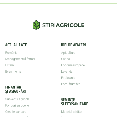
ACTUALITATE
IDEI DE AFACERI
România
Apicultura
Managementul fermei
Catina
Extern
Fonduri europene
Evenimente
Lavanda
Paulownia
Pomi fructiferi
FINANȚĂRI
ȘI ASIGURĂRI
SEMINȚE
Subvenții agricole
ȘI FITOSANITARE
Fonduri europene
Credite bancare
Material săditor