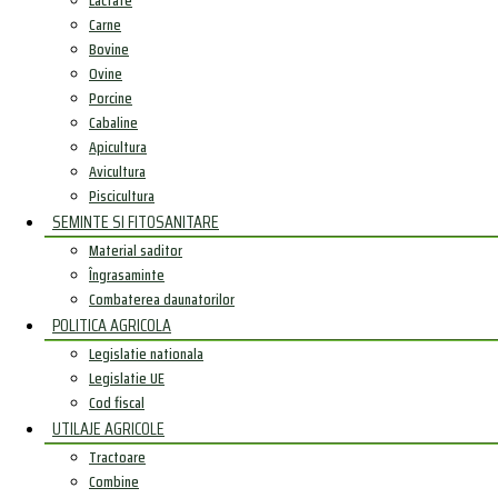
Lactate
Carne
Bovine
Ovine
Porcine
Cabaline
Apicultura
Avicultura
Piscicultura
SEMINTE SI FITOSANITARE
Material saditor
Îngrasaminte
Combaterea daunatorilor
POLITICA AGRICOLA
Legislatie nationala
Legislatie UE
Cod fiscal
UTILAJE AGRICOLE
Tractoare
Combine