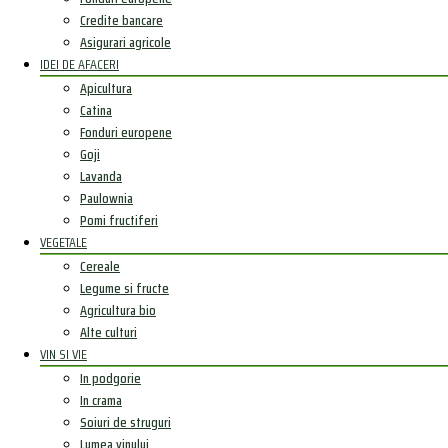
Credite bancare
Asigurari agricole
IDEI DE AFACERI
Apicultura
Catina
Fonduri europene
Goji
Lavanda
Paulownia
Pomi fructiferi
VEGETALE
Cereale
Legume si fructe
Agricultura bio
Alte culturi
VIN SI VIE
In podgorie
In crama
Soiuri de struguri
Lumea vinului