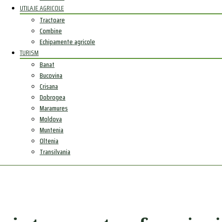
UTILAJE AGRICOLE
Tractoare
Combine
Echipamente agricole
TURISM
Banat
Bucovina
Crisana
Dobrogea
Maramures
Moldova
Muntenia
Oltenia
Transilvania