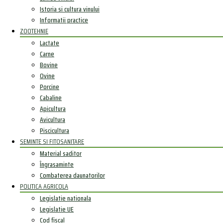
Istoria si cultura vinului
Informatii practice
ZOOTEHNIE
Lactate
Carne
Bovine
Ovine
Porcine
Cabaline
Apicultura
Avicultura
Piscicultura
SEMINTE SI FITOSANITARE
Material saditor
Îngrasaminte
Combaterea daunatorilor
POLITICA AGRICOLA
Legislatie nationala
Legislatie UE
Cod fiscal