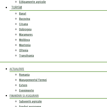
Echipamente agricole
TURISM
Banat
Bucovina
Crisana
Dobrogea
Maramures
Moldova
Muntenia
Oltenia
Transilvania
ACTUALITATE
Romania
Managementul fermei
Extern
Evenimente
FINANTARI SI ASIGURARI
Subventii agricole
Fonduri europene