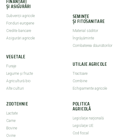
FINANȚĂRI
ȘI ASIGURĂRI
SEMINȚE
Subvenții agricole
ȘI FITOSANITARE
Fonduri europene
Credite bancare
Material săditor
Asigurări agricole
Îngrășăminte
Combaterea dăunătorilor
VEGETALE
UTILAJE AGRICOLE
Furaje
Legume şi fructe
Tractoare
Agricultură bio
Combine
Alte culturi
Echipamente agricole
ZOOTEHNIE
POLITICA
AGRICOLĂ
Lactate
Legislaţie naţională
Carne
Legislaţie UE
Bovine
Cod fiscal
Ovine