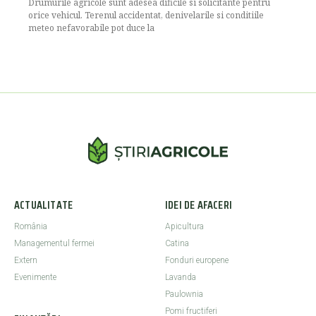
Drumurile agricole sunt adesea dificile si solicitante pentru
orice vehicul. Terenul accidentat, denivelarile si conditiile
meteo nefavorabile pot duce la
ACTUALITATE
IDEI DE AFACERI
România
Apicultura
Managementul fermei
Catina
Extern
Fonduri europene
Evenimente
Lavanda
Paulownia
Pomi fructiferi