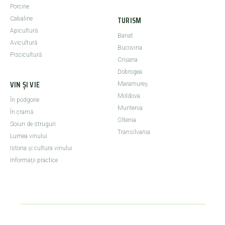
Porcine
TURISM
Cabaline
Apicultură
Banat
Avicultură
Bucovina
Piscicultură
Crişana
Dobrogea
VIN ȘI VIE
Maramureş
Moldova
În podgorie
Muntenia
În cramă
Oltenia
Soiuri de struguri
Transilvania
Lumea vinului
Istoria şi cultura vinului
Informaţii practice