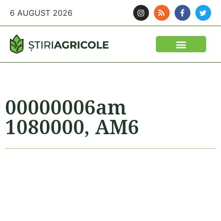
6 AUGUST 2026
FINANTARI SI ASIGURARI
IDEI DE AFACERI
SEMINTE SI FITOSANITARE
POLITICA AGRICOLA
UTILAJE AGRICOLE
00000006am
1080000, AM6