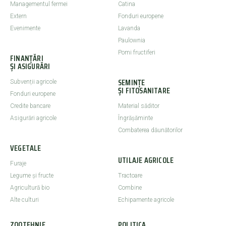
Managementul fermei
Catina
Extern
Fonduri europene
Evenimente
Lavanda
Paulownia
Pomi fructiferi
FINANȚĂRI
ȘI ASIGURĂRI
SEMINȚE
Subvenții agricole
ȘI FITOSANITARE
Fonduri europene
Credite bancare
Material săditor
Asigurări agricole
Îngrășăminte
Combaterea dăunătorilor
VEGETALE
UTILAJE AGRICOLE
Furaje
Legume şi fructe
Tractoare
Agricultură bio
Combine
Alte culturi
Echipamente agricole
ZOOTEHNIE
POLITICA