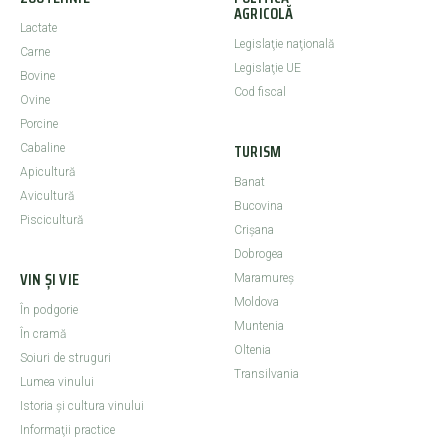
AGRICOLĂ
Lactate
Legislaţie naţională
Carne
Legislaţie UE
Bovine
Cod fiscal
Ovine
Porcine
TURISM
Cabaline
Apicultură
Banat
Avicultură
Bucovina
Piscicultură
Crişana
Dobrogea
VIN ȘI VIE
Maramureş
Moldova
În podgorie
Muntenia
În cramă
Oltenia
Soiuri de struguri
Transilvania
Lumea vinului
Istoria şi cultura vinului
Informaţii practice