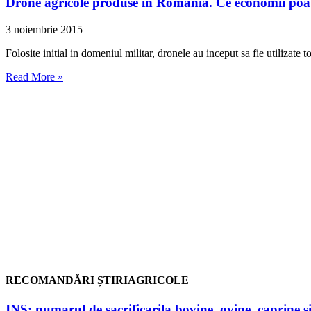
Drone agricole produse in Romania. Ce economii poate 
3 noiembrie 2015
Folosite initial in domeniul militar, dronele au inceput sa fie utilizate 
Read More »
RECOMANDĂRI ȘTIRIAGRICOLE
INS: numarul de sacrificarila bovine, ovine, caprine si