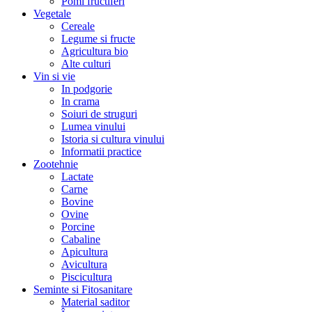
Pomi fructiferi
Vegetale
Cereale
Legume si fructe
Agricultura bio
Alte culturi
Vin si vie
In podgorie
In crama
Soiuri de struguri
Lumea vinului
Istoria si cultura vinului
Informatii practice
Zootehnie
Lactate
Carne
Bovine
Ovine
Porcine
Cabaline
Apicultura
Avicultura
Piscicultura
Seminte si Fitosanitare
Material saditor