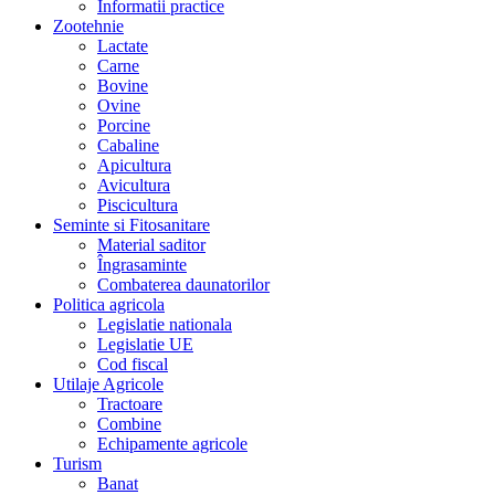
Informatii practice
Zootehnie
Lactate
Carne
Bovine
Ovine
Porcine
Cabaline
Apicultura
Avicultura
Piscicultura
Seminte si Fitosanitare
Material saditor
Îngrasaminte
Combaterea daunatorilor
Politica agricola
Legislatie nationala
Legislatie UE
Cod fiscal
Utilaje Agricole
Tractoare
Combine
Echipamente agricole
Turism
Banat