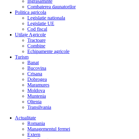
Îngrasaminte
Combaterea daunatorilor
Politica agricola
Legislatie nationala
Legislatie UE
Cod fiscal
Utilaje Agricole
Tractoare
Combine
Echipamente agricole
Turism
Banat
Bucovina
Crisana
Dobrogea
Maramures
Moldova
Muntenia
Oltenia
Transilvania
Actualitate
Romania
Managementul fermei
Extern