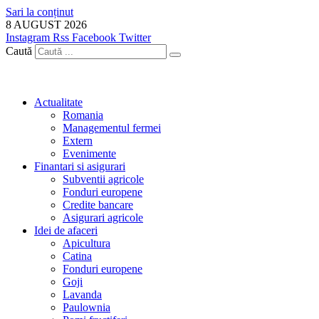
Sari la conținut
8 AUGUST 2026
Instagram
Rss
Facebook
Twitter
Caută
Actualitate
Romania
Managementul fermei
Extern
Evenimente
Finantari si asigurari
Subventii agricole
Fonduri europene
Credite bancare
Asigurari agricole
Idei de afaceri
Apicultura
Catina
Fonduri europene
Goji
Lavanda
Paulownia