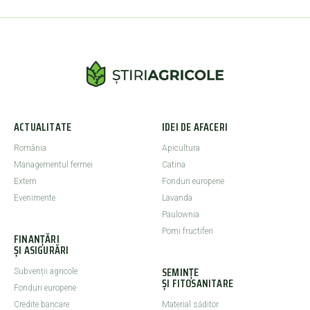
ACTUALITATE
IDEI DE AFACERI
România
Apicultura
Managementul fermei
Catina
Extern
Fonduri europene
Evenimente
Lavanda
Paulownia
Pomi fructiferi
FINANȚĂRI
ȘI ASIGURĂRI
SEMINȚE
Subvenții agricole
ȘI FITOSANITARE
Fonduri europene
Credite bancare
Material săditor