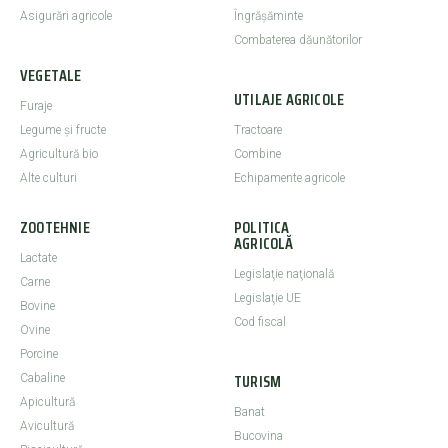
Asigurări agricole
Îngrășăminte
Combaterea dăunătorilor
VEGETALE
UTILAJE AGRICOLE
Furaje
Legume şi fructe
Tractoare
Agricultură bio
Combine
Alte culturi
Echipamente agricole
ZOOTEHNIE
POLITICA
AGRICOLĂ
Lactate
Legislaţie naţională
Carne
Legislaţie UE
Bovine
Cod fiscal
Ovine
Porcine
TURISM
Cabaline
Apicultură
Banat
Avicultură
Bucovina