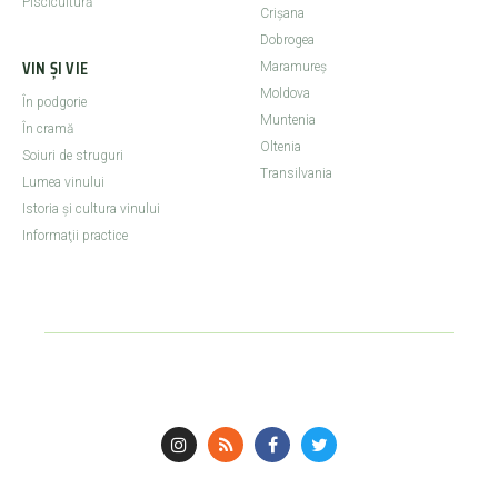
Piscicultură
Crişana
Dobrogea
VIN ȘI VIE
Maramureş
Moldova
În podgorie
Muntenia
În cramă
Oltenia
Soiuri de struguri
Transilvania
Lumea vinului
Istoria şi cultura vinului
Informaţii practice