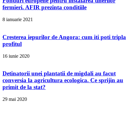
Fonduri europene pentru instalarea tinerilor
fermieri. AFIR prezinta conditiile
8 ianuarie 2021
Cresterea iepurilor de Angora: cum iti poti tripla
profitul
16 iunie 2020
Detinatorii unei plantatii de migdali au facut
conversia la agricultura ecologica. Ce sprijin au
primit de la stat?
29 mai 2020