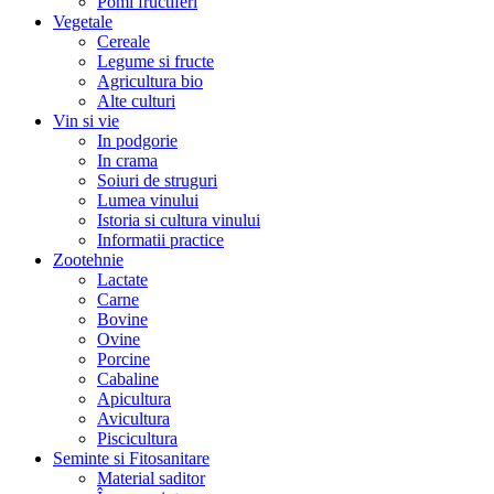
Pomi fructiferi
Vegetale
Cereale
Legume si fructe
Agricultura bio
Alte culturi
Vin si vie
In podgorie
In crama
Soiuri de struguri
Lumea vinului
Istoria si cultura vinului
Informatii practice
Zootehnie
Lactate
Carne
Bovine
Ovine
Porcine
Cabaline
Apicultura
Avicultura
Piscicultura
Seminte si Fitosanitare
Material saditor