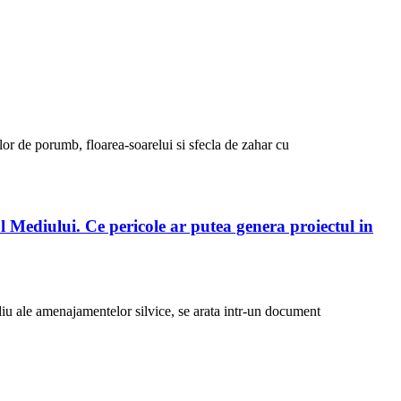
or de porumb, floarea-soarelui si sfecla de zahar cu
l Mediului. Ce pericole ar putea genera proiectul in
diu ale amenajamentelor silvice, se arata intr-un document