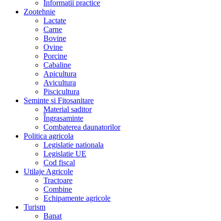
Informatii practice
Zootehnie
Lactate
Carne
Bovine
Ovine
Porcine
Cabaline
Apicultura
Avicultura
Piscicultura
Seminte si Fitosanitare
Material saditor
Îngrasaminte
Combaterea daunatorilor
Politica agricola
Legislatie nationala
Legislatie UE
Cod fiscal
Utilaje Agricole
Tractoare
Combine
Echipamente agricole
Turism
Banat