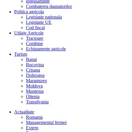
Îngrasaminte
Combaterea daunatorilor
Politica agricola
Legislatie nationala
Legislatie UE
Cod fiscal
Utilaje Agricole
Tractoare
Combine
Echipamente agricole
Turism
Banat
Bucovina
Crisana
Dobrogea
Maramures
Moldova
Muntenia
Oltenia
Transilvania
Actualitate
Romania
Managementul fermei
Extern