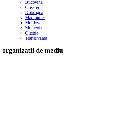
Bucovina
Crisana
Dobrogea
Maramures
Moldova
Muntenia
Oltenia
Transilvania
organizatii de mediu