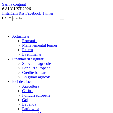
Sari la conținut
6 AUGUST 2026
Instagram
Rss
Facebook
Twitter
Caută
Actualitate
Romania
Managementul fermei
Extern
Evenimente
Finantari si asigurari
Subventii agricole
Fonduri europene
Credite bancare
Asigurari agricole
Idei de afaceri
Apicultura
Catina
Fonduri europene
Goji
Lavanda
Paulownia