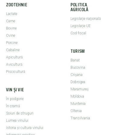
ZOOTEHNIE
POLITICA
AGRICOLĂ
Lactate
Legislaţie naţională
Carne
Legislaţie UE
Bovine
Cod fiscal
Ovine
Porcine
TURISM
Cabaline
Apicultură
Banat
Avicultură
Bucovina
Piscicultură
Crişana
Dobrogea
VIN ȘI VIE
Maramureş
Moldova
În podgorie
Muntenia
În cramă
Oltenia
Soiuri de struguri
Transilvania
Lumea vinului
Istoria şi cultura vinului