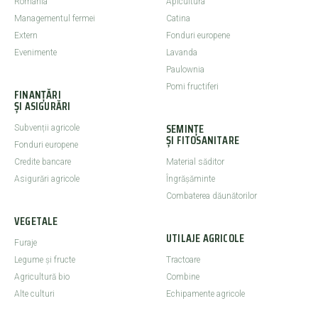
România
Apicultura
Managementul fermei
Catina
Extern
Fonduri europene
Evenimente
Lavanda
Paulownia
Pomi fructiferi
FINANȚĂRI
ȘI ASIGURĂRI
SEMINȚE
Subvenții agricole
ȘI FITOSANITARE
Fonduri europene
Credite bancare
Material săditor
Asigurări agricole
Îngrășăminte
Combaterea dăunătorilor
VEGETALE
UTILAJE AGRICOLE
Furaje
Legume şi fructe
Tractoare
Agricultură bio
Combine
Alte culturi
Echipamente agricole