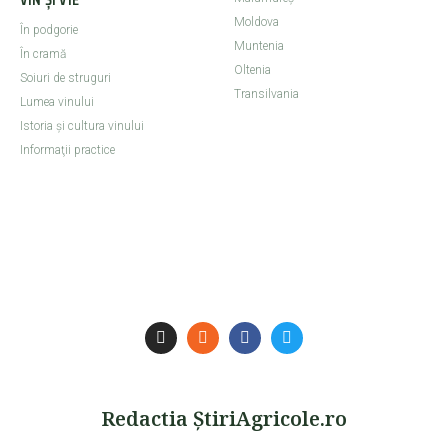
Moldova
În podgorie
Muntenia
În cramă
Oltenia
Soiuri de struguri
Transilvania
Lumea vinului
Istoria şi cultura vinului
Informaţii practice
Redactia ŞtiriAgricole.ro