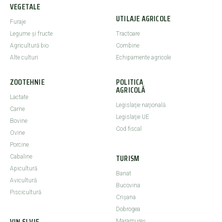
VEGETALE
UTILAJE AGRICOLE
Furaje
Legume şi fructe
Tractoare
Agricultură bio
Combine
Alte culturi
Echipamente agricole
ZOOTEHNIE
POLITICA
AGRICOLĂ
Lactate
Legislaţie naţională
Carne
Legislaţie UE
Bovine
Cod fiscal
Ovine
Porcine
TURISM
Cabaline
Apicultură
Banat
Avicultură
Bucovina
Piscicultură
Crişana
Dobrogea
VIN ȘI VIE
Maramureş