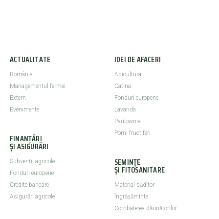
ACTUALITATE
IDEI DE AFACERI
România
Apicultura
Managementul fermei
Catina
Extern
Fonduri europene
Evenimente
Lavanda
Paulownia
Pomi fructiferi
FINANȚĂRI
ȘI ASIGURĂRI
SEMINȚE
Subvenții agricole
ȘI FITOSANITARE
Fonduri europene
Credite bancare
Material săditor
Asigurări agricole
Îngrășăminte
Combaterea dăunătorilor