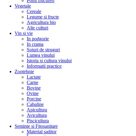
Pomi fructiferi
Vegetale
Cereale
Legume si fructe
Agricultura bio
Alte culturi
Vin si vie
In podgorie
In crama
Soiuri de struguri
Lumea vinului
Istoria si cultura vinului
Informatii practice
Zootehnie
Lactate
Carne
Bovine
Ovine
Porcine
Cabaline
Apicultura
Avicultura
Piscicultura
Seminte si Fitosanitare
Material saditor