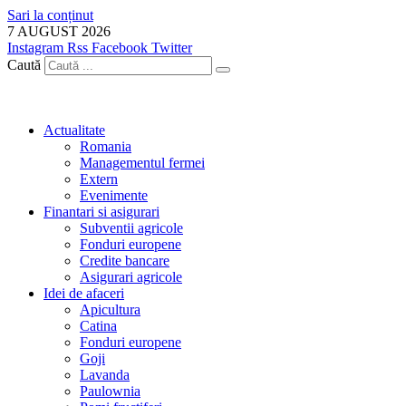
Sari la conținut
7 AUGUST 2026
Instagram
Rss
Facebook
Twitter
Caută
Actualitate
Romania
Managementul fermei
Extern
Evenimente
Finantari si asigurari
Subventii agricole
Fonduri europene
Credite bancare
Asigurari agricole
Idei de afaceri
Apicultura
Catina
Fonduri europene
Goji
Lavanda
Paulownia