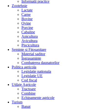
Informatii practice
Zootehnie
Lactate
Carne
Bovine
Ovine
Porcine
Cabaline
Apicultura
Avicultura
Piscicultura
Seminte si Fitosanitare
Material saditor
Îngrasaminte
Combaterea daunatorilor
Politica agricola
Legislatie nationala
Legislatie UE
Cod fiscal
Utilaje Agricole
Tractoare
Combine
Echipamente agricole
Turism
Banat