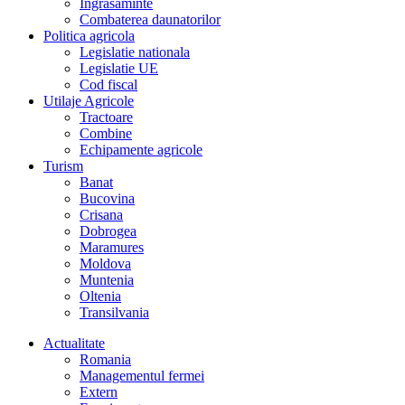
Îngrasaminte
Combaterea daunatorilor
Politica agricola
Legislatie nationala
Legislatie UE
Cod fiscal
Utilaje Agricole
Tractoare
Combine
Echipamente agricole
Turism
Banat
Bucovina
Crisana
Dobrogea
Maramures
Moldova
Muntenia
Oltenia
Transilvania
Actualitate
Romania
Managementul fermei
Extern