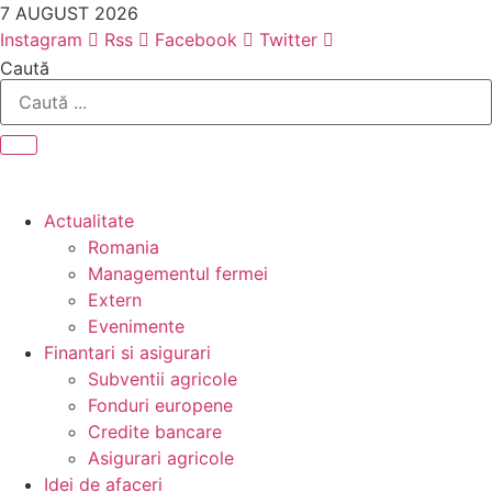
Sari
7 AUGUST 2026
la
Instagram
Rss
Facebook
Twitter
conținut
Caută
Actualitate
Romania
Managementul fermei
Extern
Evenimente
Finantari si asigurari
Subventii agricole
Fonduri europene
Credite bancare
Asigurari agricole
Idei de afaceri