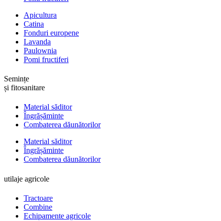
Apicultura
Catina
Fonduri europene
Lavanda
Paulownia
Pomi fructiferi
Semințe
și fitosanitare
Material săditor
Îngrășăminte
Combaterea dăunătorilor
Material săditor
Îngrășăminte
Combaterea dăunătorilor
utilaje agricole
Tractoare
Combine
Echipamente agricole