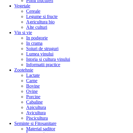
Pomi fructiferi
Vegetale
Cereale
Legume si fructe
Agricultura bio
Alte culturi
Vin si vie
In podgorie
In crama
Soiuri de struguri
Lumea vinului
Istoria si cultura vinului
Informatii practice
Zootehnie
Lactate
Carne
Bovine
Ovine
Porcine
Cabaline
Apicultura
Avicultura
Piscicultura
Seminte si Fitosanitare
Material saditor