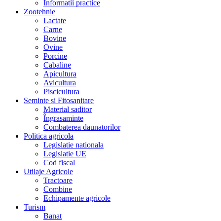
Informatii practice
Zootehnie
Lactate
Carne
Bovine
Ovine
Porcine
Cabaline
Apicultura
Avicultura
Piscicultura
Seminte si Fitosanitare
Material saditor
Îngrasaminte
Combaterea daunatorilor
Politica agricola
Legislatie nationala
Legislatie UE
Cod fiscal
Utilaje Agricole
Tractoare
Combine
Echipamente agricole
Turism
Banat