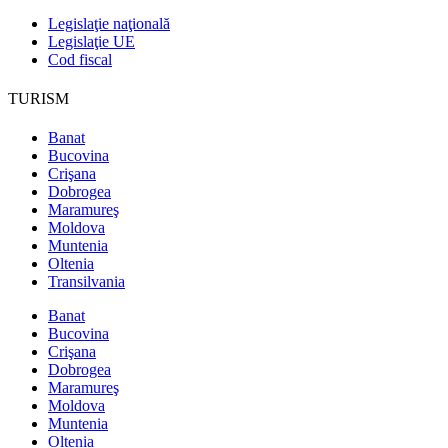
Legislaţie naţională
Legislaţie UE
Cod fiscal
TURISM
Banat
Bucovina
Crişana
Dobrogea
Maramureş
Moldova
Muntenia
Oltenia
Transilvania
Banat
Bucovina
Crişana
Dobrogea
Maramureş
Moldova
Muntenia
Oltenia