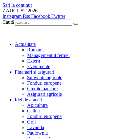
Sari la conținut
7 AUGUST 2026
Instagram
Rss
Facebook
Twitter
Caută
Actualitate
Romania
Managementul fermei
Extern
Evenimente
Finantari si asigurari
Subventii agricole
Fonduri europene
Credite bancare
Asigurari agricole
Idei de afaceri
Apicultura
Catina
Fonduri europene
Goji
Lavanda
Paulownia