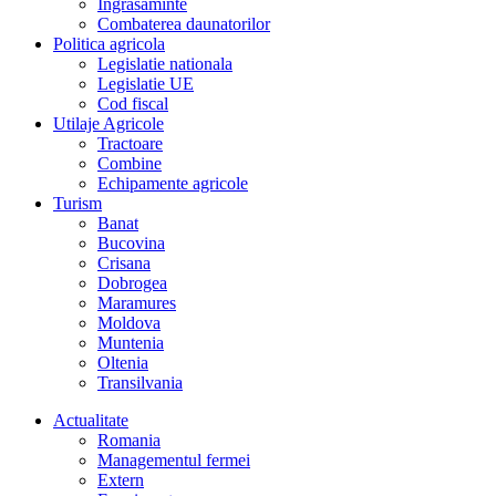
Îngrasaminte
Combaterea daunatorilor
Politica agricola
Legislatie nationala
Legislatie UE
Cod fiscal
Utilaje Agricole
Tractoare
Combine
Echipamente agricole
Turism
Banat
Bucovina
Crisana
Dobrogea
Maramures
Moldova
Muntenia
Oltenia
Transilvania
Actualitate
Romania
Managementul fermei
Extern