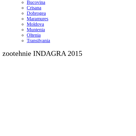
Bucovina
Crisana
Dobrogea
Maramures
Moldova
Muntenia
Oltenia
Transilvania
zootehnie INDAGRA 2015