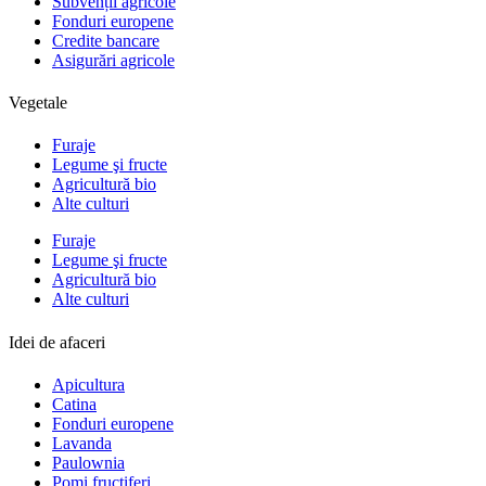
Subvenții agricole
Fonduri europene
Credite bancare
Asigurări agricole
Vegetale
Furaje
Legume şi fructe
Agricultură bio
Alte culturi
Furaje
Legume şi fructe
Agricultură bio
Alte culturi
Idei de afaceri
Apicultura
Catina
Fonduri europene
Lavanda
Paulownia
Pomi fructiferi