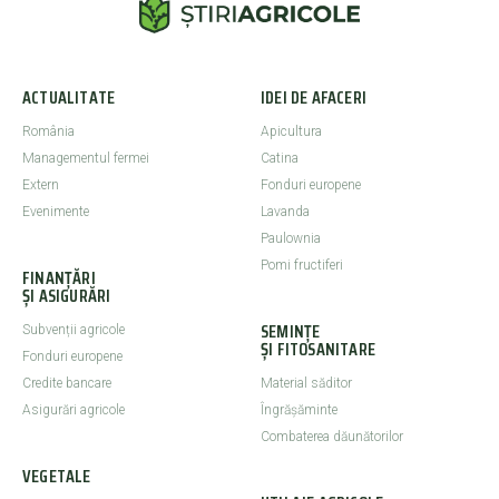
ACTUALITATE
IDEI DE AFACERI
România
Apicultura
Managementul fermei
Catina
Extern
Fonduri europene
Evenimente
Lavanda
Paulownia
Pomi fructiferi
FINANȚĂRI
ȘI ASIGURĂRI
SEMINȚE
Subvenții agricole
ȘI FITOSANITARE
Fonduri europene
Credite bancare
Material săditor
Asigurări agricole
Îngrășăminte
Combaterea dăunătorilor
VEGETALE