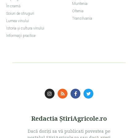
Muntenia
În cramă
Oltenia
Soiuri de struguri
Transilvania
Lumea vinului
Istoria şi cultura vinului
Informaţii practice
Redactia ŞtiriAgricole.ro
Dacă doriţi sa vă publicati povestea pe
portalul StiriAgricole.ro sau dacă aveţi