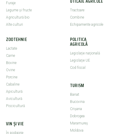
UTILAJE AGRICOLE
Furaje
Legume şi fructe
Tractoare
Agricultură bio
Combine
Alte culturi
Echipamente agricole
ZOOTEHNIE
POLITICA
AGRICOLĂ
Lactate
Legislaţie naţională
Carne
Legislaţie UE
Bovine
Cod fiscal
Ovine
Porcine
TURISM
Cabaline
Apicultură
Banat
Avicultură
Bucovina
Piscicultură
Crişana
Dobrogea
VIN ȘI VIE
Maramureş
Moldova
În podgorie