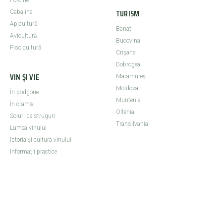
Porcine
TURISM
Cabaline
Apicultură
Banat
Avicultură
Bucovina
Piscicultură
Crişana
Dobrogea
VIN ȘI VIE
Maramureş
Moldova
În podgorie
Muntenia
În cramă
Oltenia
Soiuri de struguri
Transilvania
Lumea vinului
Istoria şi cultura vinului
Informaţii practice