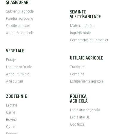
ȘI ASIGURĂRI
SEMINȚE
Subvenții agricole
ȘI FITOSANITARE
Fonduri europene
Credite bancare
Material săditor
Asigurări agricole
Îngrășăminte
Combaterea dăunătorilor
VEGETALE
UTILAJE AGRICOLE
Furaje
Legume şi fructe
Tractoare
Agricultură bio
Combine
Alte culturi
Echipamente agricole
ZOOTEHNIE
POLITICA
AGRICOLĂ
Lactate
Legislaţie naţională
Carne
Legislaţie UE
Bovine
Cod fiscal
Ovine