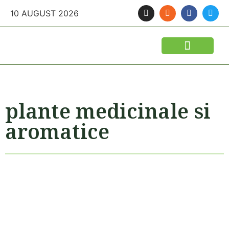
10 AUGUST 2026
FINANTARI SI ASIGURARI
IDEI DE AFACERI
SEMINTE SI FITOSANITARE
POLITICA AGRICOLA
UTILAJE AGRICOLE
plante medicinale si
aromatice