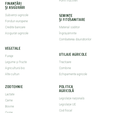
Pomi fructiferi
FINANȚĂRI
ȘI ASIGURĂRI
SEMINȚE
Subvenții agricole
ȘI FITOSANITARE
Fonduri europene
Credite bancare
Material săditor
Asigurări agricole
Îngrășăminte
Combaterea dăunătorilor
VEGETALE
UTILAJE AGRICOLE
Furaje
Legume şi fructe
Tractoare
Agricultură bio
Combine
Alte culturi
Echipamente agricole
ZOOTEHNIE
POLITICA
AGRICOLĂ
Lactate
Legislaţie naţională
Carne
Legislaţie UE
Bovine
Cod fiscal
Ovine