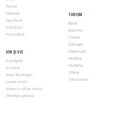
Porcine
TURISM
Cabaline
Apicultură
Banat
Avicultură
Bucovina
Piscicultură
Crişana
Dobrogea
VIN ȘI VIE
Maramureş
Moldova
În podgorie
Muntenia
În cramă
Oltenia
Soiuri de struguri
Transilvania
Lumea vinului
Istoria şi cultura vinului
Informaţii practice