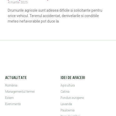
4 martie 2025
Drumurile agricole sunt adesea dificile si solicitante pentru
orice vehicul. Terenul accidentat, denivelarile si conditiile
meteo nefavorabile pot duce la
ACTUALITATE
IDEI DE AFACERI
România
Apicultura
Managementul fermei
Catina
Extern
Fonduri europene
Evenimente
Lavanda
Paulownia