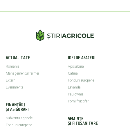
ACTUALITATE
IDEI DE AFACERI
România
Apicultura
Managementul fermei
Catina
Extern
Fonduri europene
Evenimente
Lavanda
Paulownia
Pomi fructiferi
FINANȚĂRI
ȘI ASIGURĂRI
SEMINȚE
Subvenții agricole
ȘI FITOSANITARE
Fonduri europene