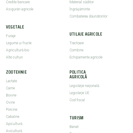
Credite bancare
Material săditor
Asigurări agricole
Îngrășăminte
Combaterea dăunătorilor
VEGETALE
UTILAJE AGRICOLE
Furaje
Legume şi fructe
Tractoare
Agricultură bio
Combine
Alte culturi
Echipamente agricole
ZOOTEHNIE
POLITICA
AGRICOLĂ
Lactate
Legislaţie naţională
Carne
Legislaţie UE
Bovine
Cod fiscal
Ovine
Porcine
TURISM
Cabaline
Apicultură
Banat
Avicultură