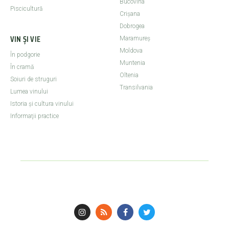
Bucovina
Piscicultură
Crişana
Dobrogea
VIN ȘI VIE
Maramureş
Moldova
În podgorie
Muntenia
În cramă
Oltenia
Soiuri de struguri
Transilvania
Lumea vinului
Istoria şi cultura vinului
Informaţii practice