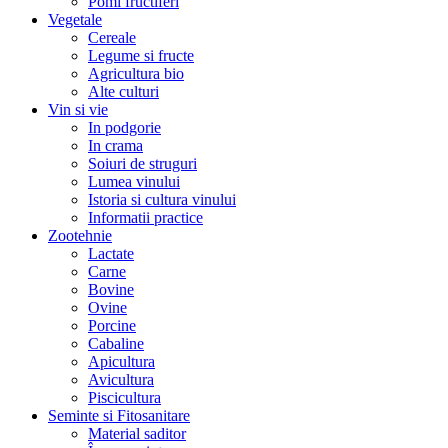
Pomi fructiferi
Vegetale
Cereale
Legume si fructe
Agricultura bio
Alte culturi
Vin si vie
In podgorie
In crama
Soiuri de struguri
Lumea vinului
Istoria si cultura vinului
Informatii practice
Zootehnie
Lactate
Carne
Bovine
Ovine
Porcine
Cabaline
Apicultura
Avicultura
Piscicultura
Seminte si Fitosanitare
Material saditor