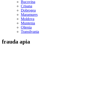
Bucovina
Crisana
Dobrogea
Maramures
Moldova
Muntenia
Oltenia
Transilvania
frauda apia