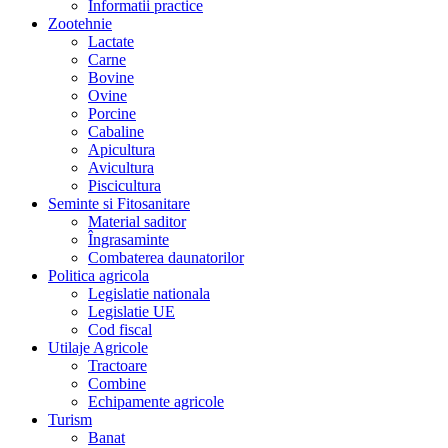
Informatii practice
Zootehnie
Lactate
Carne
Bovine
Ovine
Porcine
Cabaline
Apicultura
Avicultura
Piscicultura
Seminte si Fitosanitare
Material saditor
Îngrasaminte
Combaterea daunatorilor
Politica agricola
Legislatie nationala
Legislatie UE
Cod fiscal
Utilaje Agricole
Tractoare
Combine
Echipamente agricole
Turism
Banat