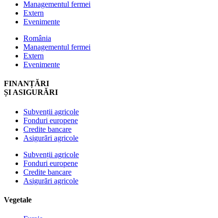
Managementul fermei
Extern
Evenimente
România
Managementul fermei
Extern
Evenimente
FINANȚĂRI
ȘI ASIGURĂRI
Subvenții agricole
Fonduri europene
Credite bancare
Asigurări agricole
Subvenții agricole
Fonduri europene
Credite bancare
Asigurări agricole
Vegetale