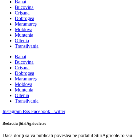
Banat
Bucovina
Crişana
Dobrogea
Maramureş
Moldova
Muntenia
Oltenia
Transilvania
Banat
Bucovina
Crişana
Dobrogea
Maramureş
Moldova
Muntenia
Oltenia
Transilvania
Instagram
Rss
Facebook
Twitter
Redactia ŞtiriAgricole.ro
Dacă doriţi sa vă publicati povestea pe portalul StiriAgricole.ro sau