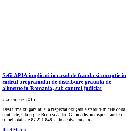
Sefii APIA implicati in cazul de frauda si coruptie in
cadrul programului de distribuire gratuita de
alimente in Romania, sub control judiciar
7 octombrie 2015
Desi firma bulgara nu si-a respectat obligatiile stabilite in cele doua
contracte, Gheorghe Benu si Anton Giminadis au dispus transferul
sumei totale de 87.221.848 lei in echivalent euro.
Read More »