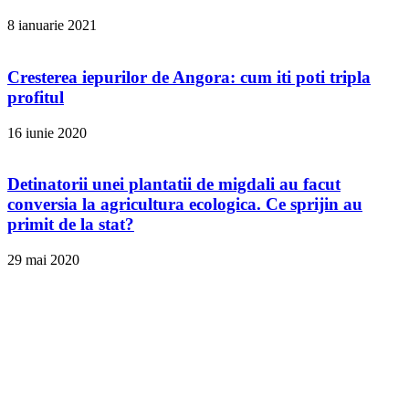
8 ianuarie 2021
Cresterea iepurilor de Angora: cum iti poti tripla
profitul
16 iunie 2020
Detinatorii unei plantatii de migdali au facut
conversia la agricultura ecologica. Ce sprijin au
primit de la stat?
29 mai 2020