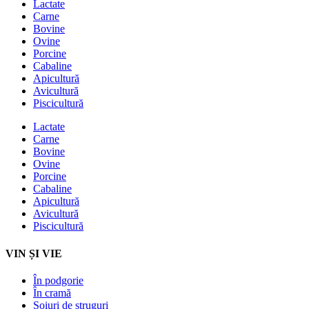
Lactate
Carne
Bovine
Ovine
Porcine
Cabaline
Apicultură
Avicultură
Piscicultură
Lactate
Carne
Bovine
Ovine
Porcine
Cabaline
Apicultură
Avicultură
Piscicultură
VIN ȘI VIE
În podgorie
În cramă
Soiuri de struguri