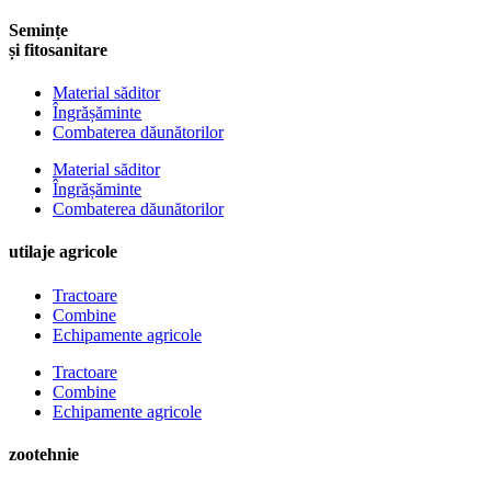
Semințe
și fitosanitare
Material săditor
Îngrășăminte
Combaterea dăunătorilor
Material săditor
Îngrășăminte
Combaterea dăunătorilor
utilaje agricole
Tractoare
Combine
Echipamente agricole
Tractoare
Combine
Echipamente agricole
zootehnie