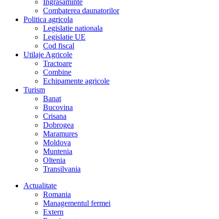
Îngrasaminte
Combaterea daunatorilor
Politica agricola
Legislatie nationala
Legislatie UE
Cod fiscal
Utilaje Agricole
Tractoare
Combine
Echipamente agricole
Turism
Banat
Bucovina
Crisana
Dobrogea
Maramures
Moldova
Muntenia
Oltenia
Transilvania
Actualitate
Romania
Managementul fermei
Extern