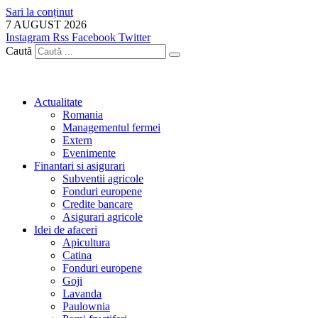
Sari la conținut
7 AUGUST 2026
Instagram
Rss
Facebook
Twitter
Caută
Actualitate
Romania
Managementul fermei
Extern
Evenimente
Finantari si asigurari
Subventii agricole
Fonduri europene
Credite bancare
Asigurari agricole
Idei de afaceri
Apicultura
Catina
Fonduri europene
Goji
Lavanda
Paulownia