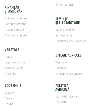
Pomi fructiferi
FINANȚĂRI
ȘI ASIGURĂRI
SEMINȚE
Subvenții agricole
ȘI FITOSANITARE
Fonduri europene
Credite bancare
Material săditor
Asigurări agricole
Îngrășăminte
Combaterea dăunătorilor
VEGETALE
UTILAJE AGRICOLE
Furaje
Legume şi fructe
Tractoare
Agricultură bio
Combine
Alte culturi
Echipamente agricole
ZOOTEHNIE
POLITICA
AGRICOLĂ
Lactate
Legislaţie naţională
Carne
Legislaţie UE
Bovine