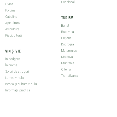
Cod fiscal
Ovine
Porcine
TURISM
Cabaline
Apicultură
Banat
Avicultură
Bucovina
Piscicultură
Crişana
Dobrogea
VIN ȘI VIE
Maramureş
Moldova
În podgorie
Muntenia
În cramă
Oltenia
Soiuri de struguri
Transilvania
Lumea vinului
Istoria şi cultura vinului
Informaţii practice