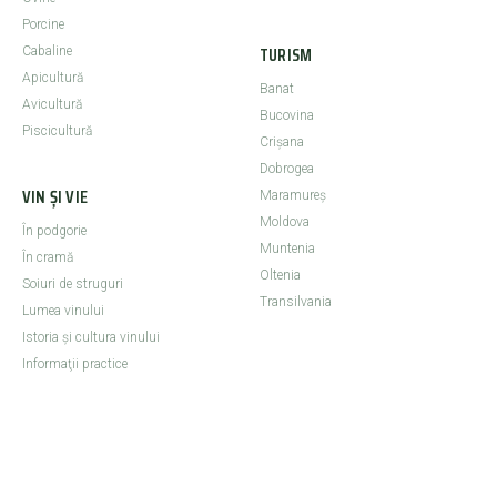
Porcine
TURISM
Cabaline
Apicultură
Banat
Avicultură
Bucovina
Piscicultură
Crişana
Dobrogea
VIN ȘI VIE
Maramureş
Moldova
În podgorie
Muntenia
În cramă
Oltenia
Soiuri de struguri
Transilvania
Lumea vinului
Istoria şi cultura vinului
Informaţii practice