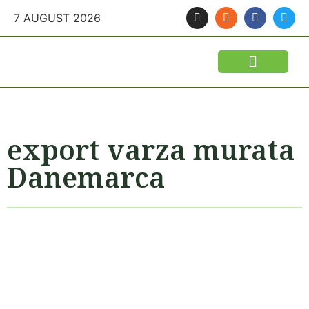
7 AUGUST 2026
FINANTARI SI ASIGURARI
IDEI DE AFACERI
SEMINTE SI FITOSANITARE
POLITICA AGRICOLA
UTILAJE AGRICOLE
export varza murata
Danemarca