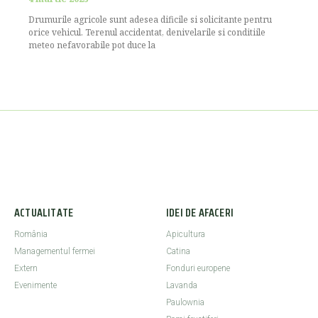
Drumurile agricole sunt adesea dificile si solicitante pentru
orice vehicul. Terenul accidentat, denivelarile si conditiile
meteo nefavorabile pot duce la
ACTUALITATE
IDEI DE AFACERI
România
Apicultura
Managementul fermei
Catina
Extern
Fonduri europene
Evenimente
Lavanda
Paulownia