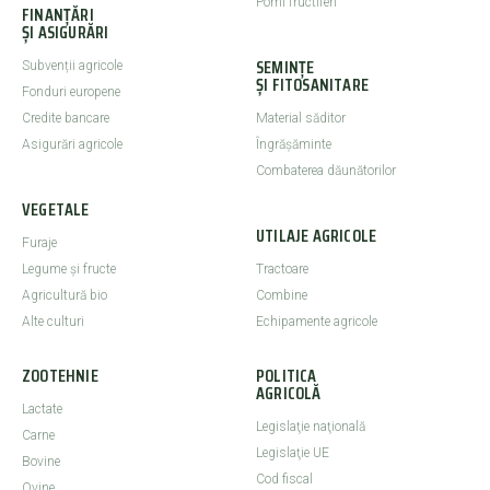
Pomi fructiferi
FINANȚĂRI
ȘI ASIGURĂRI
SEMINȚE
Subvenții agricole
ȘI FITOSANITARE
Fonduri europene
Credite bancare
Material săditor
Asigurări agricole
Îngrășăminte
Combaterea dăunătorilor
VEGETALE
UTILAJE AGRICOLE
Furaje
Legume şi fructe
Tractoare
Agricultură bio
Combine
Alte culturi
Echipamente agricole
ZOOTEHNIE
POLITICA
AGRICOLĂ
Lactate
Legislaţie naţională
Carne
Legislaţie UE
Bovine
Cod fiscal
Ovine