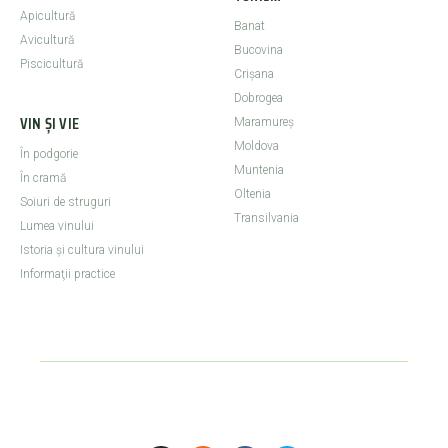
Apicultură
Banat
Avicultură
Bucovina
Piscicultură
Crişana
Dobrogea
VIN ȘI VIE
Maramureş
Moldova
În podgorie
Muntenia
În cramă
Oltenia
Soiuri de struguri
Transilvania
Lumea vinului
Istoria şi cultura vinului
Informaţii practice