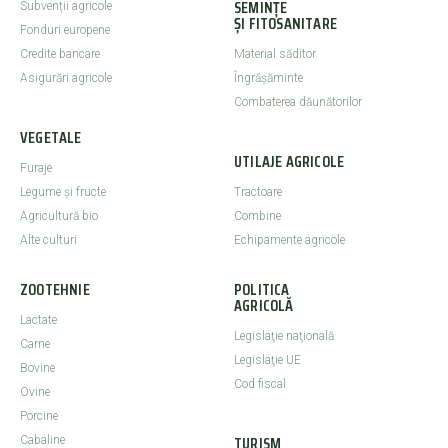
SEMINȚE
Subvenții agricole
ȘI FITOSANITARE
Fonduri europene
Credite bancare
Material săditor
Asigurări agricole
Îngrășăminte
Combaterea dăunătorilor
VEGETALE
UTILAJE AGRICOLE
Furaje
Legume şi fructe
Tractoare
Agricultură bio
Combine
Alte culturi
Echipamente agricole
ZOOTEHNIE
POLITICA
AGRICOLĂ
Lactate
Legislaţie naţională
Carne
Legislaţie UE
Bovine
Cod fiscal
Ovine
Porcine
TURISM
Cabaline