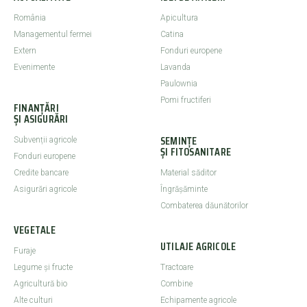
România
Apicultura
Managementul fermei
Catina
Extern
Fonduri europene
Evenimente
Lavanda
Paulownia
Pomi fructiferi
FINANȚĂRI
ȘI ASIGURĂRI
SEMINȚE
Subvenții agricole
ȘI FITOSANITARE
Fonduri europene
Credite bancare
Material săditor
Asigurări agricole
Îngrășăminte
Combaterea dăunătorilor
VEGETALE
UTILAJE AGRICOLE
Furaje
Legume şi fructe
Tractoare
Agricultură bio
Combine
Alte culturi
Echipamente agricole