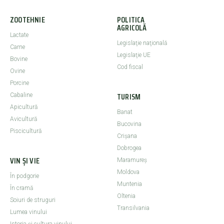
ZOOTEHNIE
POLITICA
AGRICOLĂ
Lactate
Legislaţie naţională
Carne
Legislaţie UE
Bovine
Cod fiscal
Ovine
Porcine
TURISM
Cabaline
Apicultură
Banat
Avicultură
Bucovina
Piscicultură
Crişana
Dobrogea
VIN ȘI VIE
Maramureş
Moldova
În podgorie
Muntenia
În cramă
Oltenia
Soiuri de struguri
Transilvania
Lumea vinului