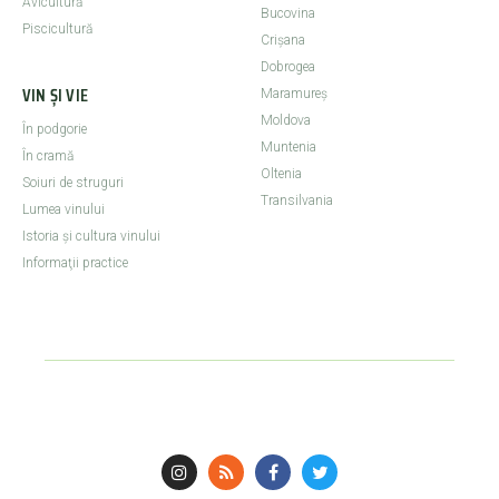
Avicultură
Bucovina
Piscicultură
Crişana
Dobrogea
VIN ȘI VIE
Maramureş
Moldova
În podgorie
Muntenia
În cramă
Oltenia
Soiuri de struguri
Transilvania
Lumea vinului
Istoria şi cultura vinului
Informaţii practice