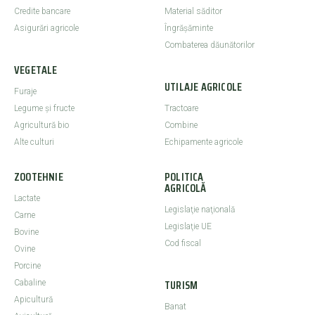
Credite bancare
Material săditor
Asigurări agricole
Îngrășăminte
Combaterea dăunătorilor
VEGETALE
UTILAJE AGRICOLE
Furaje
Legume şi fructe
Tractoare
Agricultură bio
Combine
Alte culturi
Echipamente agricole
ZOOTEHNIE
POLITICA
AGRICOLĂ
Lactate
Legislaţie naţională
Carne
Legislaţie UE
Bovine
Cod fiscal
Ovine
Porcine
TURISM
Cabaline
Apicultură
Banat