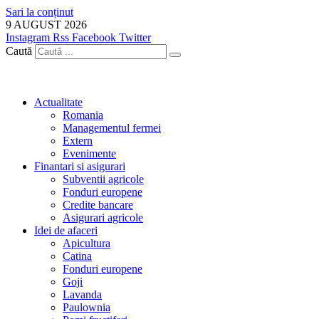
Sari la conținut
9 AUGUST 2026
Instagram
Rss
Facebook
Twitter
Caută
Actualitate
Romania
Managementul fermei
Extern
Evenimente
Finantari si asigurari
Subventii agricole
Fonduri europene
Credite bancare
Asigurari agricole
Idei de afaceri
Apicultura
Catina
Fonduri europene
Goji
Lavanda
Paulownia