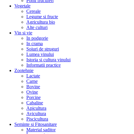
Pomi fructiferi
Vegetale
Cereale
Legume si fructe
Agricultura bio
Alte culturi
Vin si vie
In podgorie
In crama
Soiuri de struguri
Lumea vinului
Istoria si cultura vinului
Informatii practice
Zootehnie
Lactate
Carne
Bovine
Ovine
Porcine
Cabaline
Apicultura
Avicultura
Piscicultura
Seminte si Fitosanitare
Material saditor