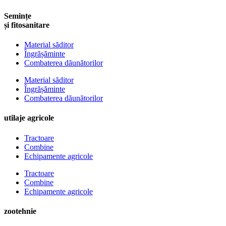
Semințe
și fitosanitare
Material săditor
Îngrășăminte
Combaterea dăunătorilor
Material săditor
Îngrășăminte
Combaterea dăunătorilor
utilaje agricole
Tractoare
Combine
Echipamente agricole
Tractoare
Combine
Echipamente agricole
zootehnie