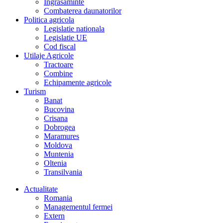
Îngrasaminte
Combaterea daunatorilor
Politica agricola
Legislatie nationala
Legislatie UE
Cod fiscal
Utilaje Agricole
Tractoare
Combine
Echipamente agricole
Turism
Banat
Bucovina
Crisana
Dobrogea
Maramures
Moldova
Muntenia
Oltenia
Transilvania
Actualitate
Romania
Managementul fermei
Extern