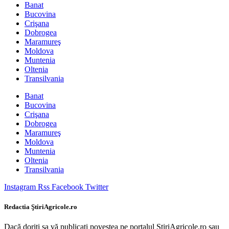
Banat
Bucovina
Crişana
Dobrogea
Maramureş
Moldova
Muntenia
Oltenia
Transilvania
Banat
Bucovina
Crişana
Dobrogea
Maramureş
Moldova
Muntenia
Oltenia
Transilvania
Instagram
Rss
Facebook
Twitter
Redactia ŞtiriAgricole.ro
Dacă doriţi sa vă publicati povestea pe portalul StiriAgricole.ro sau