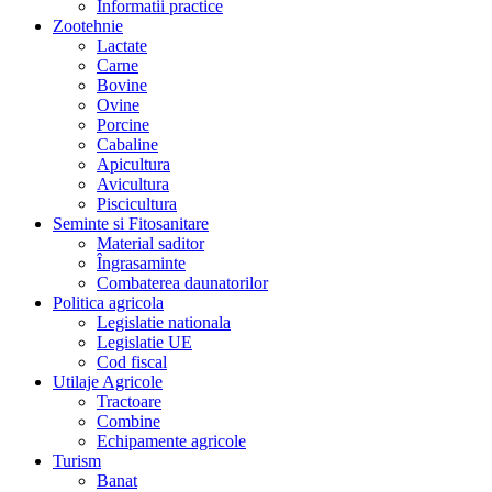
Informatii practice
Zootehnie
Lactate
Carne
Bovine
Ovine
Porcine
Cabaline
Apicultura
Avicultura
Piscicultura
Seminte si Fitosanitare
Material saditor
Îngrasaminte
Combaterea daunatorilor
Politica agricola
Legislatie nationala
Legislatie UE
Cod fiscal
Utilaje Agricole
Tractoare
Combine
Echipamente agricole
Turism
Banat