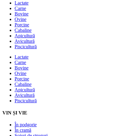
Lactate
Carne
Bovine
Ovine
Porcine
Cabaline
Apicultură
Avicultură
Piscicultură
Lactate
Carne
Bovine
Ovine
Porcine
Cabaline
Apicultură
Avicultură
Piscicultură
VIN ȘI VIE
În podgorie
În cramă
Soiuri de struguri