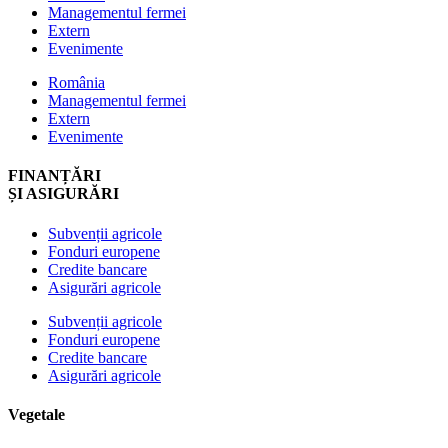
Managementul fermei
Extern
Evenimente
România
Managementul fermei
Extern
Evenimente
FINANȚĂRI
ȘI ASIGURĂRI
Subvenții agricole
Fonduri europene
Credite bancare
Asigurări agricole
Subvenții agricole
Fonduri europene
Credite bancare
Asigurări agricole
Vegetale