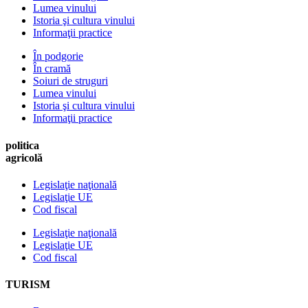
Lumea vinului
Istoria şi cultura vinului
Informaţii practice
În podgorie
În cramă
Soiuri de struguri
Lumea vinului
Istoria şi cultura vinului
Informaţii practice
politica
agricolă
Legislaţie naţională
Legislaţie UE
Cod fiscal
Legislaţie naţională
Legislaţie UE
Cod fiscal
TURISM