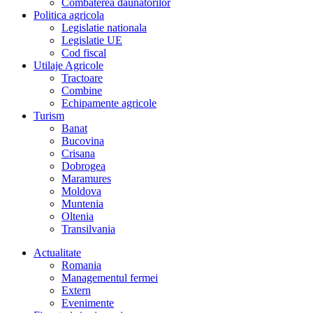
Combaterea daunatorilor
Politica agricola
Legislatie nationala
Legislatie UE
Cod fiscal
Utilaje Agricole
Tractoare
Combine
Echipamente agricole
Turism
Banat
Bucovina
Crisana
Dobrogea
Maramures
Moldova
Muntenia
Oltenia
Transilvania
Actualitate
Romania
Managementul fermei
Extern
Evenimente