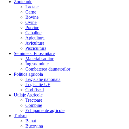
Zootehnie
Lactate
Carne
Bovine
Ovine
Porcine
Cabaline
Apicultura
Avicultura
Piscicultura
Seminte si Fitosanitare
Material saditor
Îngrasaminte
Combaterea daunatorilor
Politica agricola
Legislatie nationala
Legislatie UE
Cod fiscal
Utilaje Agricole
Tractoare
Combine
Echipamente agricole
Turism
Banat
Bucovina