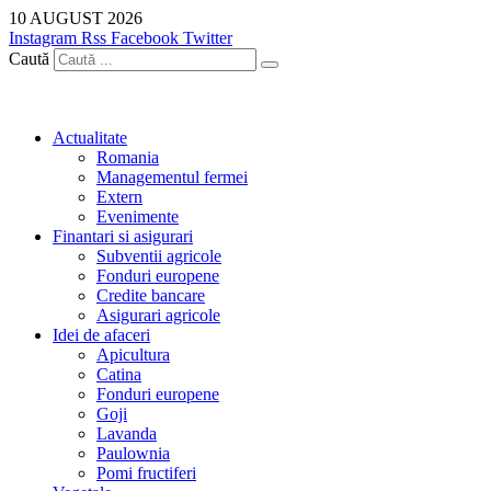
Sari
10 AUGUST 2026
la
Instagram
Rss
Facebook
Twitter
conținut
Caută
Actualitate
Romania
Managementul fermei
Extern
Evenimente
Finantari si asigurari
Subventii agricole
Fonduri europene
Credite bancare
Asigurari agricole
Idei de afaceri
Apicultura
Catina
Fonduri europene
Goji
Lavanda
Paulownia
Pomi fructiferi