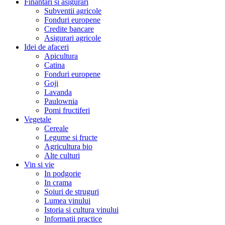
Finantari si asigurari
Subventii agricole
Fonduri europene
Credite bancare
Asigurari agricole
Idei de afaceri
Apicultura
Catina
Fonduri europene
Goji
Lavanda
Paulownia
Pomi fructiferi
Vegetale
Cereale
Legume si fructe
Agricultura bio
Alte culturi
Vin si vie
In podgorie
In crama
Soiuri de struguri
Lumea vinului
Istoria si cultura vinului
Informatii practice