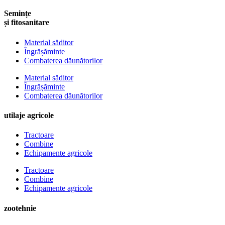
Semințe
și fitosanitare
Material săditor
Îngrășăminte
Combaterea dăunătorilor
Material săditor
Îngrășăminte
Combaterea dăunătorilor
utilaje agricole
Tractoare
Combine
Echipamente agricole
Tractoare
Combine
Echipamente agricole
zootehnie