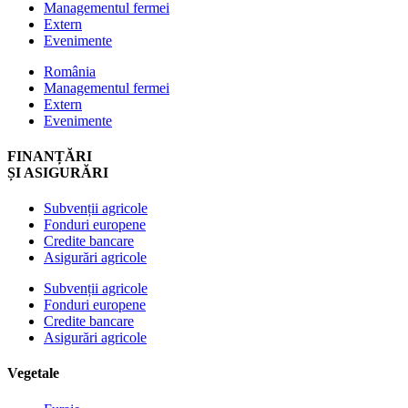
Managementul fermei
Extern
Evenimente
România
Managementul fermei
Extern
Evenimente
FINANȚĂRI
ȘI ASIGURĂRI
Subvenții agricole
Fonduri europene
Credite bancare
Asigurări agricole
Subvenții agricole
Fonduri europene
Credite bancare
Asigurări agricole
Vegetale