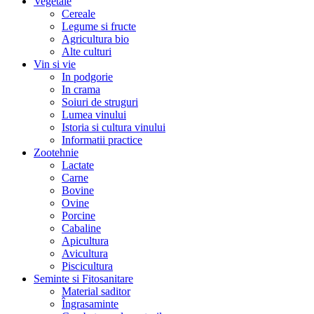
Vegetale
Cereale
Legume si fructe
Agricultura bio
Alte culturi
Vin si vie
In podgorie
In crama
Soiuri de struguri
Lumea vinului
Istoria si cultura vinului
Informatii practice
Zootehnie
Lactate
Carne
Bovine
Ovine
Porcine
Cabaline
Apicultura
Avicultura
Piscicultura
Seminte si Fitosanitare
Material saditor
Îngrasaminte