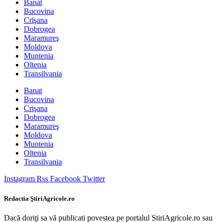
Banat
Bucovina
Crişana
Dobrogea
Maramureş
Moldova
Muntenia
Oltenia
Transilvania
Banat
Bucovina
Crişana
Dobrogea
Maramureş
Moldova
Muntenia
Oltenia
Transilvania
Instagram
Rss
Facebook
Twitter
Redactia ŞtiriAgricole.ro
Dacă doriţi sa vă publicati povestea pe portalul StiriAgricole.ro sau