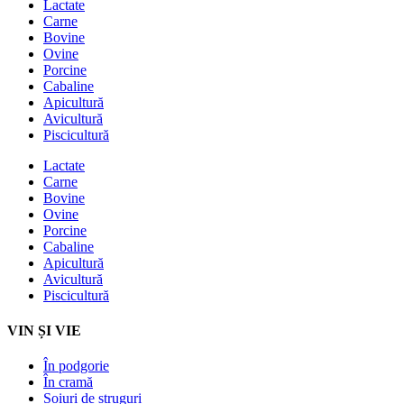
Lactate
Carne
Bovine
Ovine
Porcine
Cabaline
Apicultură
Avicultură
Piscicultură
Lactate
Carne
Bovine
Ovine
Porcine
Cabaline
Apicultură
Avicultură
Piscicultură
VIN ȘI VIE
În podgorie
În cramă
Soiuri de struguri