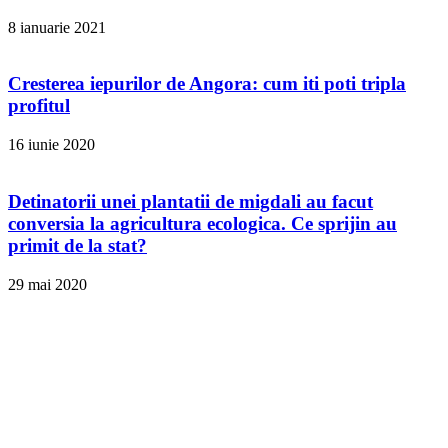
8 ianuarie 2021
Cresterea iepurilor de Angora: cum iti poti tripla
profitul
16 iunie 2020
Detinatorii unei plantatii de migdali au facut
conversia la agricultura ecologica. Ce sprijin au
primit de la stat?
29 mai 2020