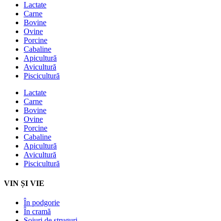
Lactate
Carne
Bovine
Ovine
Porcine
Cabaline
Apicultură
Avicultură
Piscicultură
Lactate
Carne
Bovine
Ovine
Porcine
Cabaline
Apicultură
Avicultură
Piscicultură
VIN ȘI VIE
În podgorie
În cramă
Soiuri de struguri