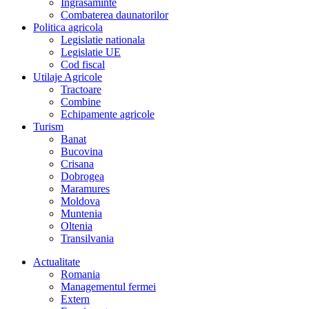
Îngrasaminte
Combaterea daunatorilor
Politica agricola
Legislatie nationala
Legislatie UE
Cod fiscal
Utilaje Agricole
Tractoare
Combine
Echipamente agricole
Turism
Banat
Bucovina
Crisana
Dobrogea
Maramures
Moldova
Muntenia
Oltenia
Transilvania
Actualitate
Romania
Managementul fermei
Extern