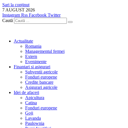
Sari la conținut
7 AUGUST 2026
Instagram
Rss
Facebook
Twitter
Caută
Actualitate
Romania
Managementul fermei
Extern
Evenimente
Finantari si asigurari
Subventii agricole
Fonduri europene
Credite bancare
Asigurari agricole
Idei de afaceri
Apicultura
Catina
Fonduri europene
Goji
Lavanda
Paulownia