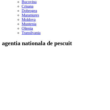
Bucovina
Crisana
Dobrogea
Maramures
Moldova
Muntenia
Oltenia
Transilvania
agentia nationala de pescuit