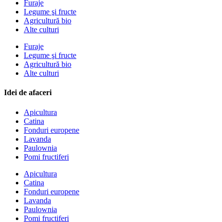
Furaje
Legume şi fructe
Agricultură bio
Alte culturi
Furaje
Legume şi fructe
Agricultură bio
Alte culturi
Idei de afaceri
Apicultura
Catina
Fonduri europene
Lavanda
Paulownia
Pomi fructiferi
Apicultura
Catina
Fonduri europene
Lavanda
Paulownia
Pomi fructiferi