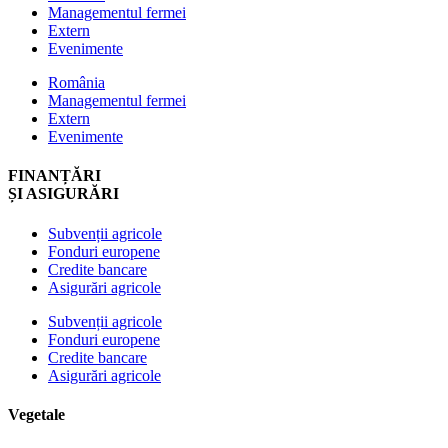
Managementul fermei
Extern
Evenimente
România
Managementul fermei
Extern
Evenimente
FINANȚĂRI
ȘI ASIGURĂRI
Subvenții agricole
Fonduri europene
Credite bancare
Asigurări agricole
Subvenții agricole
Fonduri europene
Credite bancare
Asigurări agricole
Vegetale