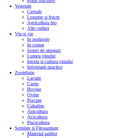
Pomi fructiferi
Vegetale
Cereale
Legume si fructe
Agricultura bio
Alte culturi
Vin si vie
In podgorie
In crama
Soiuri de struguri
Lumea vinului
Istoria si cultura vinului
Informatii practice
Zootehnie
Lactate
Carne
Bovine
Ovine
Porcine
Cabaline
Apicultura
Avicultura
Piscicultura
Seminte si Fitosanitare
Material saditor