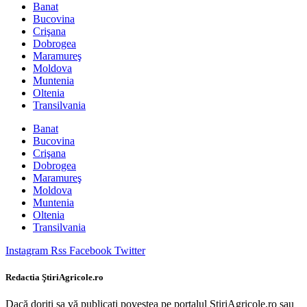
Banat
Bucovina
Crişana
Dobrogea
Maramureş
Moldova
Muntenia
Oltenia
Transilvania
Banat
Bucovina
Crişana
Dobrogea
Maramureş
Moldova
Muntenia
Oltenia
Transilvania
Instagram
Rss
Facebook
Twitter
Redactia ŞtiriAgricole.ro
Dacă doriţi sa vă publicati povestea pe portalul StiriAgricole.ro sau