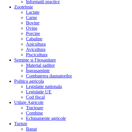
Informatii practice
Zootehnie
Lactate
Carne
Bovine
Ovine
Porcine
Cabaline
Apicultura
Avicultura
Piscicultura
Seminte si Fitosanitare
Material saditor
Îngrasaminte
Combaterea daunatorilor
Politica agricola
Legislatie nationala
Legislatie UE
Cod fiscal
Utilaje Agricole
Tractoare
Combine
Echipamente agricole
Turism
Banat