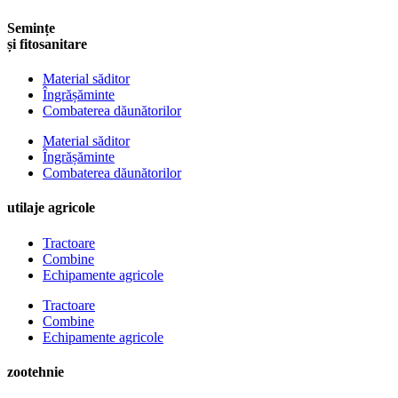
Semințe
și fitosanitare
Material săditor
Îngrășăminte
Combaterea dăunătorilor
Material săditor
Îngrășăminte
Combaterea dăunătorilor
utilaje agricole
Tractoare
Combine
Echipamente agricole
Tractoare
Combine
Echipamente agricole
zootehnie