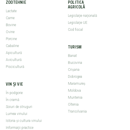
ZOOTEHNIE
POLITICA
AGRICOLĂ
Lactate
Legislaţie naţională
Carne
Legislaţie UE
Bovine
Cod fiscal
Ovine
Porcine
TURISM
Cabaline
Apicultură
Banat
Avicultură
Bucovina
Piscicultură
Crişana
Dobrogea
VIN ȘI VIE
Maramureş
Moldova
În podgorie
Muntenia
În cramă
Oltenia
Soiuri de struguri
Transilvania
Lumea vinului
Istoria şi cultura vinului
Informaţii practice