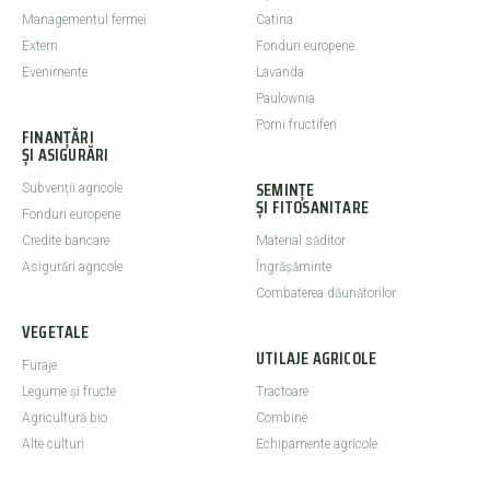
Managementul fermei
Catina
Extern
Fonduri europene
Evenimente
Lavanda
Paulownia
Pomi fructiferi
FINANȚĂRI
ȘI ASIGURĂRI
SEMINȚE
Subvenții agricole
ȘI FITOSANITARE
Fonduri europene
Credite bancare
Material săditor
Asigurări agricole
Îngrășăminte
Combaterea dăunătorilor
VEGETALE
UTILAJE AGRICOLE
Furaje
Legume şi fructe
Tractoare
Agricultură bio
Combine
Alte culturi
Echipamente agricole