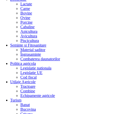
Lactate
Carne
Bovine
Ovine
Porcine
Cabaline
Apicultura
Avicultura
Piscicultura
Seminte si Fitosanitare
Material saditor
Îngrasaminte
Combaterea daunatorilor
Politica agricola
Legislatie nationala
Legislatie UE
Cod fiscal
Utilaje Agricole
Tractoare
Combine
Echipamente agricole
Turism
Banat
Bucovina
Crisana